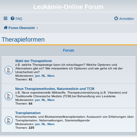
Leukämie-Online Forum
FAQ
Anmelden
Foren-Übersicht
Therapieformen
Forum
Wahl der Therapieform
z.B. welche Therapiewege kann ich einschlagen? Welche Optionen und
Alternativen gibt es? Wie interpretiere ich Optionen und wie gehe ich mit der
Unsicherheit um?
Moderatoren:
jan
,
NL
,
Marc
Themen:
41
Neue Therapiemethoden, Naturmedizin und TCM
z.B. Neue experimentelle Wirkstoffe, Therapieunterstützung (z.B. Vitamine) und
Traditionelle Chinesische Medizin (TCM) bei Behandlung von Leukämie.
Moderatoren:
jan
,
NL
,
Marc
Themen:
64
Transplantation
Knochenmarks- und Blutstammzelltransplantation: Austausch von Erfahrungen über
Transplantation, Nebenwirkungen, Stammzellspende
Moderatoren:
jan
,
NL
,
Marc
Themen:
225