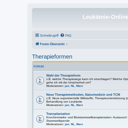
Leukämie-Onlin
Schnellzugriff
FAQ
Foren-Übersicht
Therapieformen
FORUM
Wahl der Therapieform
z.B. welche Therapiewege kann ich einschlagen? Welche Optio
gehe ich mit der Unsicherheit um?
Moderatoren:
jan
,
NL
,
Marc
Neue Therapiemethoden, Naturmedizin und TCM
z.B. Neue experimentelle Wirkstoffe, Therapieunterstützung (z
Behandlung von Leukämie.
Moderatoren:
jan
,
NL
,
Marc
Transplantation
Knochenmarks- und Blutstammzelltransplantation: Austausch
Stammzellspende
Moderatoren:
jan
,
NL
,
Marc