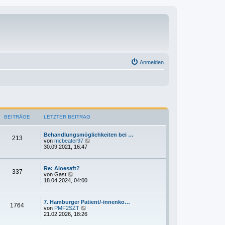
Anmelden
BEITRÄGE
LETZTER BEITRAG
Behandlungsmöglichkeiten bei …
213
N
von
mcbeater97
e
30.09.2021, 16:47
u
e
s
Re: Aloesaft?
t
337
N
von
Gast
e
e
18.04.2024, 04:00
r
u
B
e
e
s
i
7. Hamburger Patient/-innenko…
t
1764
t
N
von
PMF2SZT
e
r
e
21.02.2026, 18:26
r
a
u
B
g