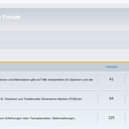
e Forum
THEMEN
41
nen und Alternativen gibt es? Wie interpretiere ich Optionen und wie
64
.B. Vitamine) und Traditionelle Chinesische Medizin (TCM) bei
225
 von Erfahrungen über Transplantation, Nebenwirkungen,