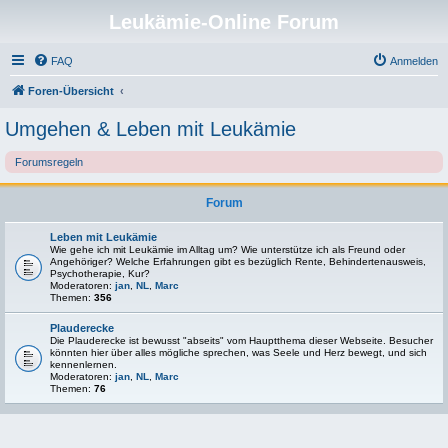
Leukämie-Online Forum
FAQ
Anmelden
Foren-Übersicht
Umgehen & Leben mit Leukämie
Forumsregeln
Forum
Leben mit Leukämie
Wie gehe ich mit Leukämie im Alltag um? Wie unterstütze ich als Freund oder
Angehöriger? Welche Erfahrungen gibt es bezüglich Rente, Behindertenausweis,
Psychotherapie, Kur?
Moderatoren:
jan
,
NL
,
Marc
Themen:
356
Plauderecke
Die Plauderecke ist bewusst "abseits" vom Hauptthema dieser Webseite. Besucher
könnten hier über alles mögliche sprechen, was Seele und Herz bewegt, und sich
kennenlernen.
Moderatoren:
jan
,
NL
,
Marc
Themen:
76