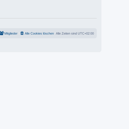
t
e
r
r
a
B
g
e
i
t
r
a
g
Mitglieder
Alle Cookies löschen
Alle Zeiten sind
UTC+02:00