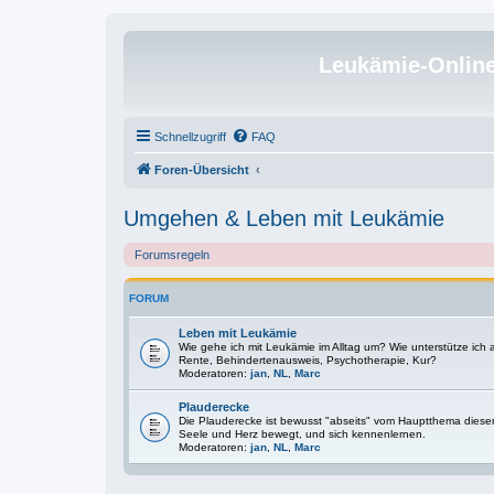
Leukämie-Onlin
Schnellzugriff
FAQ
Foren-Übersicht
Umgehen & Leben mit Leukämie
Forumsregeln
FORUM
Leben mit Leukämie
Wie gehe ich mit Leukämie im Alltag um? Wie unterstütze ich
Rente, Behindertenausweis, Psychotherapie, Kur?
Moderatoren:
jan
,
NL
,
Marc
Plauderecke
Die Plauderecke ist bewusst "abseits" vom Hauptthema diese
Seele und Herz bewegt, und sich kennenlernen.
Moderatoren:
jan
,
NL
,
Marc