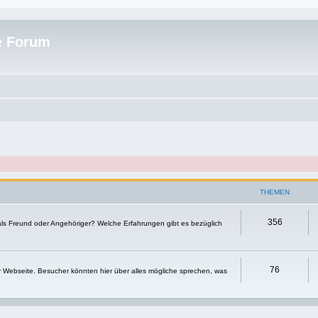
e Forum
THEMEN
356
 als Freund oder Angehöriger? Welche Erfahrungen gibt es bezüglich
76
r Webseite. Besucher könnten hier über alles mögliche sprechen, was