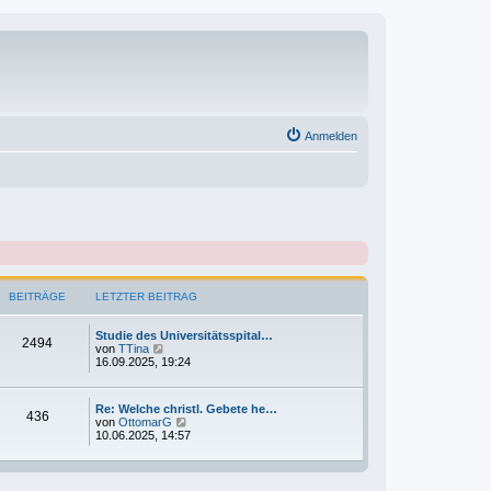
Anmelden
BEITRÄGE
LETZTER BEITRAG
Studie des Universitätsspital…
2494
N
von
TTina
e
16.09.2025, 19:24
u
e
s
Re: Welche christl. Gebete he…
t
436
N
von
OttomarG
e
e
10.06.2025, 14:57
r
u
B
e
e
s
i
t