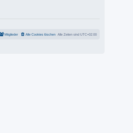
t
e
r
r
a
B
g
e
i
t
r
a
g
Mitglieder
Alle Cookies löschen
Alle Zeiten sind
UTC+02:00