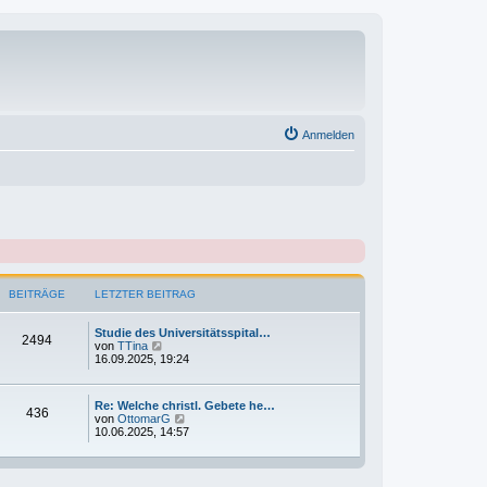
Anmelden
BEITRÄGE
LETZTER BEITRAG
Studie des Universitätsspital…
2494
N
von
TTina
e
16.09.2025, 19:24
u
e
s
Re: Welche christl. Gebete he…
t
436
N
von
OttomarG
e
e
10.06.2025, 14:57
r
u
B
e
e
s
i
t