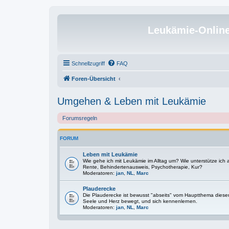
Leukämie-Onlin
Schnellzugriff
FAQ
Foren-Übersicht
Umgehen & Leben mit Leukämie
Forumsregeln
FORUM
Leben mit Leukämie
Wie gehe ich mit Leukämie im Alltag um? Wie unterstütze ich
Rente, Behindertenausweis, Psychotherapie, Kur?
Moderatoren:
jan
,
NL
,
Marc
Plauderecke
Die Plauderecke ist bewusst "abseits" vom Hauptthema diese
Seele und Herz bewegt, und sich kennenlernen.
Moderatoren:
jan
,
NL
,
Marc