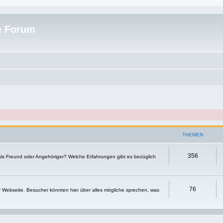
e Forum
THEMEN
356
 als Freund oder Angehöriger? Welche Erfahrungen gibt es bezüglich
76
r Webseite. Besucher könnten hier über alles mögliche sprechen, was