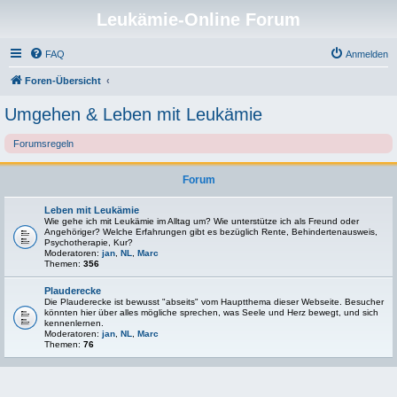
Leukämie-Online Forum
FAQ
Anmelden
Foren-Übersicht
Umgehen & Leben mit Leukämie
Forumsregeln
Forum
Leben mit Leukämie
Wie gehe ich mit Leukämie im Alltag um? Wie unterstütze ich als Freund oder
Angehöriger? Welche Erfahrungen gibt es bezüglich Rente, Behindertenausweis,
Psychotherapie, Kur?
Moderatoren:
jan
,
NL
,
Marc
Themen:
356
Plauderecke
Die Plauderecke ist bewusst "abseits" vom Hauptthema dieser Webseite. Besucher
könnten hier über alles mögliche sprechen, was Seele und Herz bewegt, und sich
kennenlernen.
Moderatoren:
jan
,
NL
,
Marc
Themen:
76