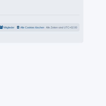
t
e
r
r
a
B
g
e
i
t
r
a
g
Mitglieder
Alle Cookies löschen
Alle Zeiten sind
UTC+02:00