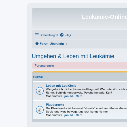
Leukämie-Onlin
Schnellzugriff
FAQ
Foren-Übersicht
Umgehen & Leben mit Leukämie
Forumsregeln
FORUM
Leben mit Leukämie
Wie gehe ich mit Leukämie im Alltag um? Wie unterstütze ich
Rente, Behindertenausweis, Psychotherapie, Kur?
Moderatoren:
jan
,
NL
,
Marc
Plauderecke
Die Plauderecke ist bewusst "abseits" vom Hauptthema diese
Seele und Herz bewegt, und sich kennenlernen.
Moderatoren:
jan
,
NL
,
Marc