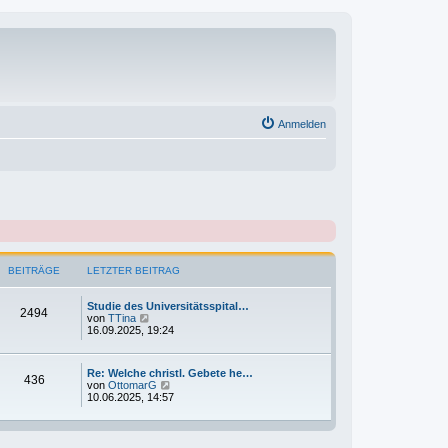
Anmelden
BEITRÄGE
LETZTER BEITRAG
Studie des Universitätsspital…
2494
N
von
TTina
e
16.09.2025, 19:24
u
e
s
Re: Welche christl. Gebete he…
t
436
N
von
OttomarG
e
e
10.06.2025, 14:57
r
u
B
e
e
s
i
t