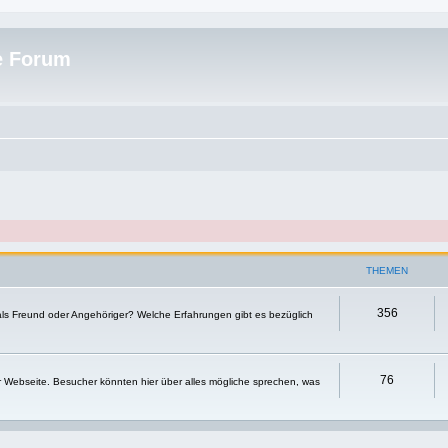
e Forum
THEMEN
356
 als Freund oder Angehöriger? Welche Erfahrungen gibt es bezüglich
76
r Webseite. Besucher könnten hier über alles mögliche sprechen, was