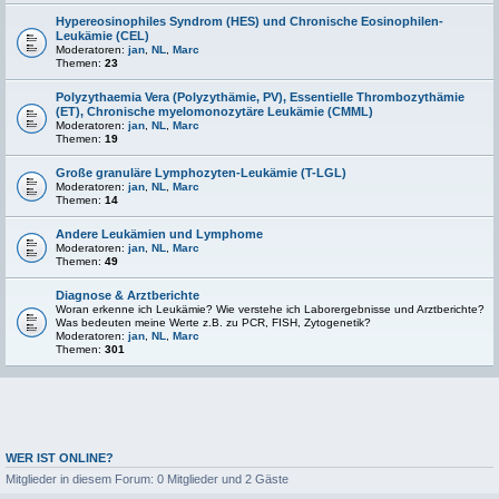
Hypereosinophiles Syndrom (HES) und Chronische Eosinophilen-
Leukämie (CEL)
Moderatoren:
jan
,
NL
,
Marc
Themen:
23
Polyzythaemia Vera (Polyzythämie, PV), Essentielle Thrombozythämie
(ET), Chronische myelomonozytäre Leukämie (CMML)
Moderatoren:
jan
,
NL
,
Marc
Themen:
19
Große granuläre Lymphozyten-Leukämie (T-LGL)
Moderatoren:
jan
,
NL
,
Marc
Themen:
14
Andere Leukämien und Lymphome
Moderatoren:
jan
,
NL
,
Marc
Themen:
49
Diagnose & Arztberichte
Woran erkenne ich Leukämie? Wie verstehe ich Laborergebnisse und Arztberichte?
Was bedeuten meine Werte z.B. zu PCR, FISH, Zytogenetik?
Moderatoren:
jan
,
NL
,
Marc
Themen:
301
WER IST ONLINE?
Mitglieder in diesem Forum: 0 Mitglieder und 2 Gäste