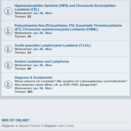
Hypereosinophiles Syndrom (HES) und Chronische Eosinophilen-
Leukämie (CEL)
Moderatoren:
jan
,
NL
,
Marc
Themen:
23
Polyzythaemia Vera (Polyzythämie, PV), Essentielle Thrombozythämie
(ET), Chronische myelomonozytäre Leukämie (CMML)
Moderatoren:
jan
,
NL
,
Marc
Themen:
19
Große granuläre Lymphozyten-Leukämie (T-LGL)
Moderatoren:
jan
,
NL
,
Marc
Themen:
14
Andere Leukämien und Lymphome
Moderatoren:
jan
,
NL
,
Marc
Themen:
49
Diagnose & Arztberichte
Woran erkenne ich Leukämie? Wie verstehe ich Laborergebnisse und Arztberichte?
Was bedeuten meine Werte z.B. zu PCR, FISH, Zytogenetik?
Moderatoren:
jan
,
NL
,
Marc
Themen:
301
WER IST ONLINE?
Mitglieder in diesem Forum: 0 Mitglieder und 1 Gast