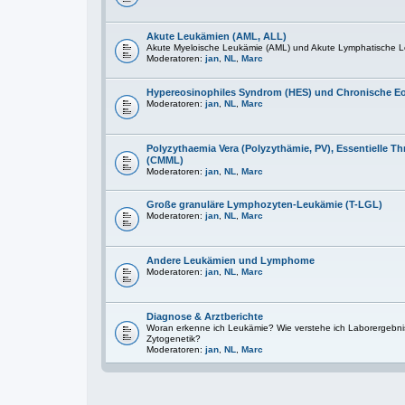
Akute Leukämien (AML, ALL)
Akute Myeloische Leukämie (AML) und Akute Lymphatische L
Moderatoren:
jan
,
NL
,
Marc
Hypereosinophiles Syndrom (HES) und Chronische E
Moderatoren:
jan
,
NL
,
Marc
Polyzythaemia Vera (Polyzythämie, PV), Essentielle
(CMML)
Moderatoren:
jan
,
NL
,
Marc
Große granuläre Lymphozyten-Leukämie (T-LGL)
Moderatoren:
jan
,
NL
,
Marc
Andere Leukämien und Lymphome
Moderatoren:
jan
,
NL
,
Marc
Diagnose & Arztberichte
Woran erkenne ich Leukämie? Wie verstehe ich Laborergebni
Zytogenetik?
Moderatoren:
jan
,
NL
,
Marc