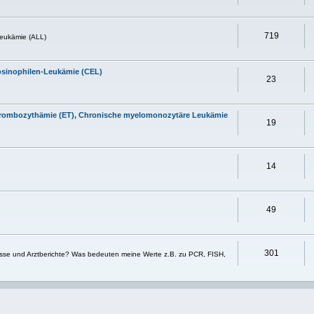
719
eukämie (ALL)
osinophilen-Leukämie (CEL)
23
 Thrombozythämie (ET), Chronische myelomonozytäre Leukämie
19
14
49
301
sse und Arztberichte? Was bedeuten meine Werte z.B. zu PCR, FISH,