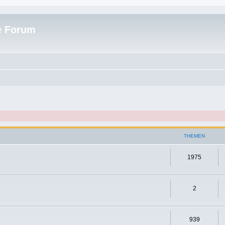
e Forum
THEMEN
1975
2
939