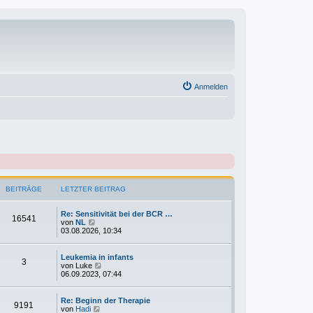
Anmelden
BEITRÄGE
LETZTER BEITRAG
Re: Sensitivität bei der BCR …
16541
N
von
NL
e
03.08.2026, 10:34
u
e
s
Leukemia in infants
3
t
N
von
Luke
e
e
06.09.2023, 07:44
r
u
B
e
e
s
Re: Beginn der Therapie
9191
i
t
N
von
Hadi