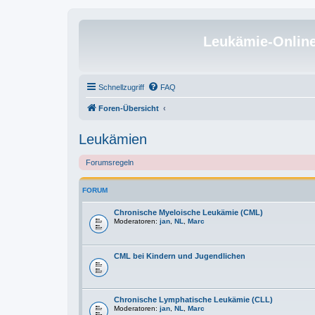
Leukämie-Onlin
Schnellzugriff
FAQ
Foren-Übersicht
Leukämien
Forumsregeln
FORUM
Chronische Myeloische Leukämie (CML)
Moderatoren:
jan
,
NL
,
Marc
CML bei Kindern und Jugendlichen
Chronische Lymphatische Leukämie (CLL)
Moderatoren:
jan
,
NL
,
Marc