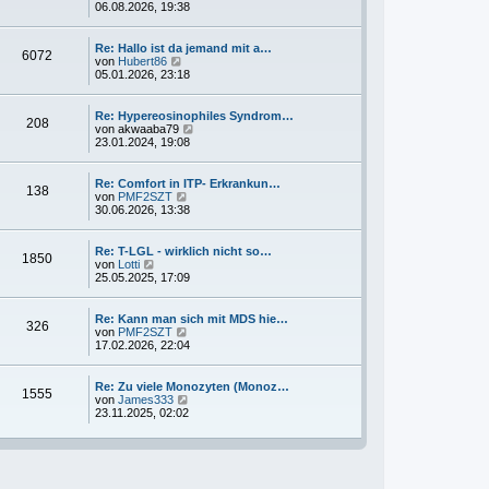
t
e
e
06.08.2026, 19:38
r
r
u
a
B
e
g
e
s
Re: Hallo ist da jemand mit a…
6072
i
t
N
von
Hubert86
t
e
e
05.01.2026, 23:18
r
r
u
a
B
e
g
e
s
Re: Hypereosinophiles Syndrom…
208
i
t
N
von
akwaaba79
t
e
e
23.01.2024, 19:08
r
r
u
a
B
e
g
e
s
Re: Comfort in ITP- Erkrankun…
138
i
t
N
von
PMF2SZT
t
e
e
30.06.2026, 13:38
r
r
u
a
B
e
g
e
s
Re: T-LGL - wirklich nicht so…
1850
i
t
N
von
Lotti
t
e
e
25.05.2025, 17:09
r
r
u
a
B
e
g
e
s
Re: Kann man sich mit MDS hie…
326
i
t
N
von
PMF2SZT
t
e
e
17.02.2026, 22:04
r
r
u
a
B
e
g
e
s
Re: Zu viele Monozyten (Monoz…
1555
i
t
N
von
James333
t
e
e
23.11.2025, 02:02
r
r
u
a
B
e
g
e
s
i
t
t
e
r