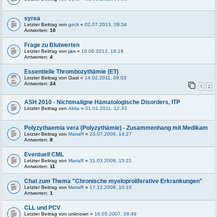
syrea
Letzter Beitrag von
geck
«
02.07.2013, 09:34
Antworten:
10
Frage zu Blutwerten
Letzter Beitrag von
jan
«
10.06.2013, 18:18
Antworten:
4
Essentielle Thrombozythämie (ET)
Letzter Beitrag von
Gast
«
14.02.2011, 08:03
Antworten:
24
1
2
ASH 2010 - Nichtmaligne Hämatologische Disorders, ITP
Letzter Beitrag von
Akita
«
01.01.2011, 12:33
Polyzythaemia vera (Polyzythämie) - Zusammenhang mit Medikam
Letzter Beitrag von
MariaR
«
23.07.2009, 14:27
Antworten:
8
Eventuell CML
Letzter Beitrag von
MariaR
«
31.03.2009, 15:21
Antworten:
11
Chat zum Thema "Chronische myeloproliferative Erkrankungen"
Letzter Beitrag von
MariaR
«
17.12.2008, 10:10
Antworten:
1
CLL und PCV
Letzter Beitrag von
unknown
«
16.05.2007, 08:49