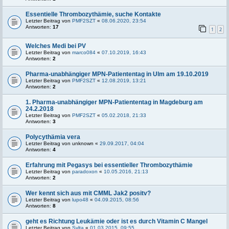
Essentielle Thrombozythämie, suche Kontakte
Letzter Beitrag von
PMF2SZT
«
08.06.2020, 23:54
Antworten:
17
1
2
Welches Medi bei PV
Letzter Beitrag von
marco084
«
07.10.2019, 16:43
Antworten:
2
Pharma-unabhängiger MPN-Patiententag in Ulm am 19.10.2019
Letzter Beitrag von
PMF2SZT
«
12.08.2019, 13:21
Antworten:
2
1. Pharma-unabhängiger MPN-Patiententag in Magdeburg am
24.2.2018
Letzter Beitrag von
PMF2SZT
«
05.02.2018, 21:33
Antworten:
3
Polycythämia vera
Letzter Beitrag von
unknown
«
29.09.2017, 04:04
Antworten:
4
Erfahrung mit Pegasys bei essentieller Thrombozythämie
Letzter Beitrag von
paradoxon
«
10.05.2016, 21:13
Antworten:
2
Wer kennt sich aus mit CMML Jak2 positv?
Letzter Beitrag von
lupo48
«
04.09.2015, 08:56
Antworten:
8
geht es Richtung Leukämie oder ist es durch Vitamin C Mangel
Letzter Beitrag von
Sylta
«
01.03.2015, 09:55