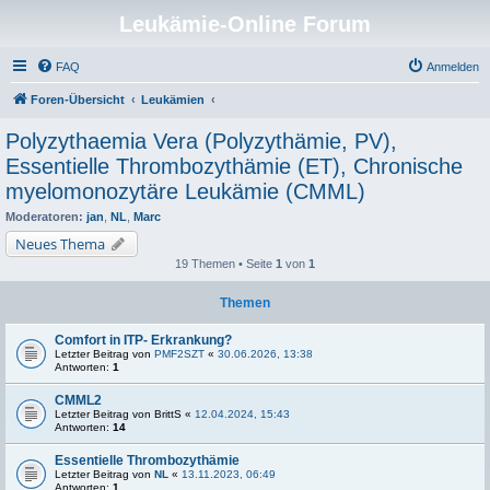
Leukämie-Online Forum
FAQ
Anmelden
Foren-Übersicht
Leukämien
Polyzythaemia Vera (Polyzythämie, PV),
Essentielle Thrombozythämie (ET), Chronische
myelomonozytäre Leukämie (CMML)
Moderatoren:
jan
,
NL
,
Marc
Neues Thema
19 Themen • Seite
1
von
1
Themen
Comfort in ITP- Erkrankung?
Letzter Beitrag von
PMF2SZT
«
30.06.2026, 13:38
Antworten:
1
CMML2
Letzter Beitrag von
BrittS
«
12.04.2024, 15:43
Antworten:
14
Essentielle Thrombozythämie
Letzter Beitrag von
NL
«
13.11.2023, 06:49
Antworten:
1