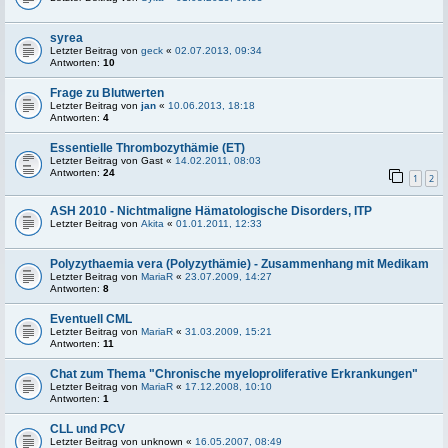
syrea
Letzter Beitrag von
geck
«
02.07.2013, 09:34
Antworten:
10
Frage zu Blutwerten
Letzter Beitrag von
jan
«
10.06.2013, 18:18
Antworten:
4
Essentielle Thrombozythämie (ET)
Letzter Beitrag von
Gast
«
14.02.2011, 08:03
Antworten:
24
1
2
ASH 2010 - Nichtmaligne Hämatologische Disorders, ITP
Letzter Beitrag von
Akita
«
01.01.2011, 12:33
Polyzythaemia vera (Polyzythämie) - Zusammenhang mit Medikam
Letzter Beitrag von
MariaR
«
23.07.2009, 14:27
Antworten:
8
Eventuell CML
Letzter Beitrag von
MariaR
«
31.03.2009, 15:21
Antworten:
11
Chat zum Thema "Chronische myeloproliferative Erkrankungen"
Letzter Beitrag von
MariaR
«
17.12.2008, 10:10
Antworten:
1
CLL und PCV
Letzter Beitrag von
unknown
«
16.05.2007, 08:49