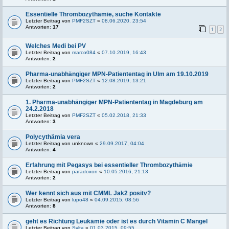
Essentielle Thrombozythämie, suche Kontakte
Letzter Beitrag von
PMF2SZT
«
08.06.2020, 23:54
Antworten:
17
1
2
Welches Medi bei PV
Letzter Beitrag von
marco084
«
07.10.2019, 16:43
Antworten:
2
Pharma-unabhängiger MPN-Patiententag in Ulm am 19.10.2019
Letzter Beitrag von
PMF2SZT
«
12.08.2019, 13:21
Antworten:
2
1. Pharma-unabhängiger MPN-Patiententag in Magdeburg am
24.2.2018
Letzter Beitrag von
PMF2SZT
«
05.02.2018, 21:33
Antworten:
3
Polycythämia vera
Letzter Beitrag von
unknown
«
29.09.2017, 04:04
Antworten:
4
Erfahrung mit Pegasys bei essentieller Thrombozythämie
Letzter Beitrag von
paradoxon
«
10.05.2016, 21:13
Antworten:
2
Wer kennt sich aus mit CMML Jak2 positv?
Letzter Beitrag von
lupo48
«
04.09.2015, 08:56
Antworten:
8
geht es Richtung Leukämie oder ist es durch Vitamin C Mangel
Letzter Beitrag von
Sylta
«
01.03.2015, 09:55