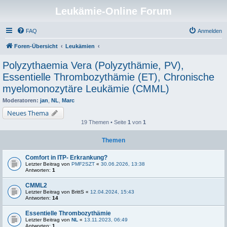
Leukämie-Online Forum
FAQ
Anmelden
Foren-Übersicht
Leukämien
Polyzythaemia Vera (Polyzythämie, PV),
Essentielle Thrombozythämie (ET), Chronische
myelomonozytäre Leukämie (CMML)
Moderatoren:
jan
,
NL
,
Marc
Neues Thema
19 Themen • Seite
1
von
1
Themen
Comfort in ITP- Erkrankung?
Letzter Beitrag von
PMF2SZT
«
30.06.2026, 13:38
Antworten:
1
CMML2
Letzter Beitrag von
BrittS
«
12.04.2024, 15:43
Antworten:
14
Essentielle Thrombozythämie
Letzter Beitrag von
NL
«
13.11.2023, 06:49
Antworten:
1