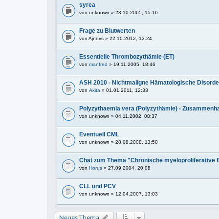
syrea
von
unknown
» 23.10.2005, 15:16
Frage zu Blutwerten
von
Ajnevs
» 22.10.2012, 13:24
Essentielle Thrombozythämie (ET)
von
manfred
» 19.11.2005, 18:46
ASH 2010 - Nichtmaligne Hämatologische Disorder
von
Akita
» 01.01.2011, 12:33
Polyzythaemia vera (Polyzythämie) - Zusammenh
von
unknown
» 04.11.2002, 08:37
Eventuell CML
von
unknown
» 28.08.2008, 13:50
Chat zum Thema "Chronische myeloproliferative
von
Horus
» 27.09.2004, 20:08
CLL und PCV
von
unknown
» 12.04.2007, 13:03
Neues Thema