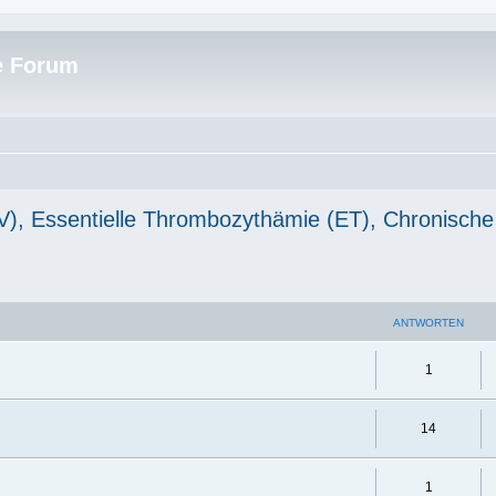
e Forum
PV), Essentielle Thrombozythämie (ET), Chronis
ANTWORTEN
1
14
1