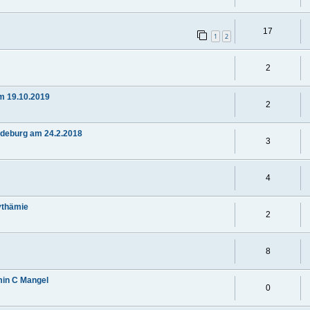
17
1
2
2
m 19.10.2019
2
gdeburg am 24.2.2018
3
4
ythämie
2
8
min C Mangel
0