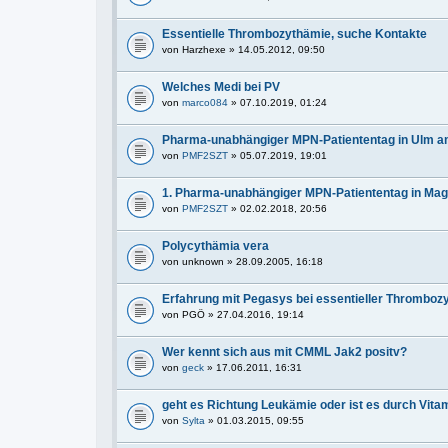
Essentielle Thrombozythämie, suche Kontakte
von
Harzhexe
» 14.05.2012, 09:50
Welches Medi bei PV
von
marco084
» 07.10.2019, 01:24
Pharma-unabhängiger MPN-Patiententag in Ulm a
von
PMF2SZT
» 05.07.2019, 19:01
1. Pharma-unabhängiger MPN-Patiententag in Ma
von
PMF2SZT
» 02.02.2018, 20:56
Polycythämia vera
von
unknown
» 28.09.2005, 16:18
Erfahrung mit Pegasys bei essentieller Thromboz
von
PGÖ
» 27.04.2016, 19:14
Wer kennt sich aus mit CMML Jak2 positv?
von
geck
» 17.06.2011, 16:31
geht es Richtung Leukämie oder ist es durch Vita
von
Sylta
» 01.03.2015, 09:55