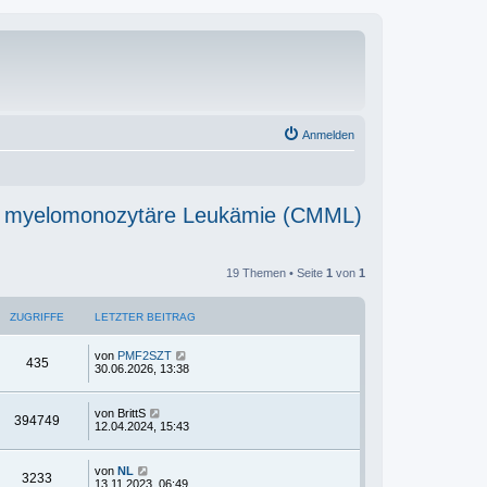
Anmelden
che myelomonozytäre Leukämie (CMML)
19 Themen • Seite
1
von
1
ZUGRIFFE
LETZTER BEITRAG
von
PMF2SZT
435
30.06.2026, 13:38
von
BrittS
394749
12.04.2024, 15:43
von
NL
3233
13.11.2023, 06:49