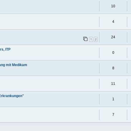
10
4
24
1
2
s, ITP
0
ang mit Medikam
8
11
 Erkrankungen"
1
7