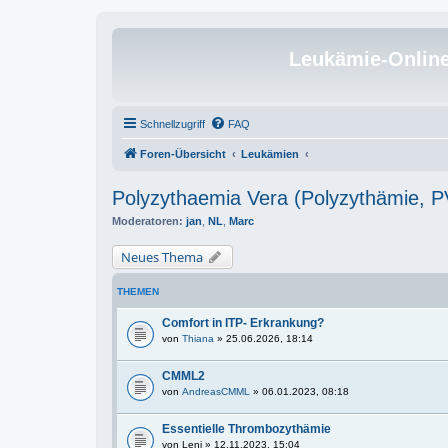
Leukämie-Onlin
Schnellzugriff
FAQ
Foren-Übersicht
Leukämien
Polyzythaemia Vera (Polyzythämie, 
Moderatoren:
jan
,
NL
,
Marc
Neues Thema
THEMEN
Comfort in ITP- Erkrankung?
von
Thiana
» 25.06.2026, 18:14
CMML2
von
AndreasCMML
» 06.01.2023, 08:18
Essentielle Thrombozythämie
von
Leni
» 12.11.2023, 15:04