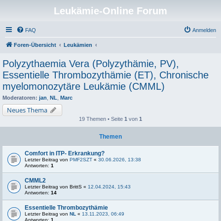
Leukämie-Online Forum
FAQ
Anmelden
Foren-Übersicht
Leukämien
Polyzythaemia Vera (Polyzythämie, PV),
Essentielle Thrombozythämie (ET), Chronische
myelomonozytäre Leukämie (CMML)
Moderatoren:
jan
,
NL
,
Marc
Neues Thema
19 Themen • Seite
1
von
1
Themen
Comfort in ITP- Erkrankung?
Letzter Beitrag von
PMF2SZT
«
30.06.2026, 13:38
Antworten:
1
CMML2
Letzter Beitrag von
BrittS
«
12.04.2024, 15:43
Antworten:
14
Essentielle Thrombozythämie
Letzter Beitrag von
NL
«
13.11.2023, 06:49
Antworten:
1