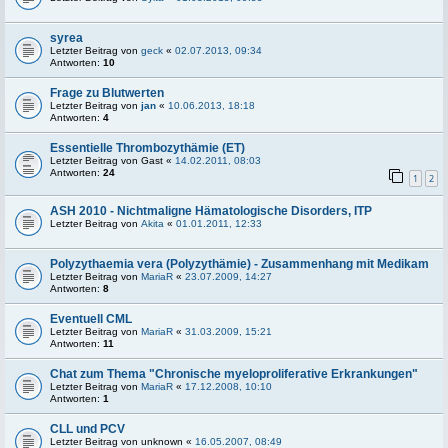
syrea
Letzter Beitrag von
geck
«
02.07.2013, 09:34
Antworten:
10
Frage zu Blutwerten
Letzter Beitrag von
jan
«
10.06.2013, 18:18
Antworten:
4
Essentielle Thrombozythämie (ET)
Letzter Beitrag von
Gast
«
14.02.2011, 08:03
Antworten:
24
1
2
ASH 2010 - Nichtmaligne Hämatologische Disorders, ITP
Letzter Beitrag von
Akita
«
01.01.2011, 12:33
Polyzythaemia vera (Polyzythämie) - Zusammenhang mit Medikam
Letzter Beitrag von
MariaR
«
23.07.2009, 14:27
Antworten:
8
Eventuell CML
Letzter Beitrag von
MariaR
«
31.03.2009, 15:21
Antworten:
11
Chat zum Thema "Chronische myeloproliferative Erkrankungen"
Letzter Beitrag von
MariaR
«
17.12.2008, 10:10
Antworten:
1
CLL und PCV
Letzter Beitrag von
unknown
«
16.05.2007, 08:49