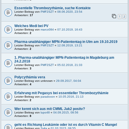
Essentielle Thrombozythämie, suche Kontakte
Letzter Beitrag von
PMF2SZT
«
08.06.2020, 23:54
Antworten:
17
1
2
Welches Medi bei PV
Letzter Beitrag von
marco084
«
07.10.2019, 16:43
Antworten:
2
Pharma-unabhängiger MPN-Patiententag in Ulm am 19.10.2019
Letzter Beitrag von
PMF2SZT
«
12.08.2019, 13:21
Antworten:
2
1. Pharma-unabhängiger MPN-Patiententag in Magdeburg am
24.2.2018
Letzter Beitrag von
PMF2SZT
«
05.02.2018, 21:33
Antworten:
3
Polycythämia vera
Letzter Beitrag von
unknown
«
29.09.2017, 04:04
Antworten:
4
Erfahrung mit Pegasys bei essentieller Thrombozythämie
Letzter Beitrag von
paradoxon
«
10.05.2016, 21:13
Antworten:
2
Wer kennt sich aus mit CMML Jak2 positv?
Letzter Beitrag von
lupo48
«
04.09.2015, 08:56
Antworten:
8
geht es Richtung Leukämie oder ist es durch Vitamin C Mangel
Letzter Beitrag von
Sylta
«
01.03.2015, 09:55