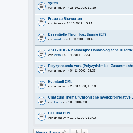
syrea
von
unknown
» 23.10.2005, 15:16
Frage zu Blutwerten
von
Ajnevs
» 22.10.2012, 13:24
Essentielle Thrombozythämie (ET)
von
manfred
» 19.11.2005, 18:46
ASH 2010 - Nichtmaligne Hämatologische Disorder
von
Akita
» 01.01.2011, 12:33
Polyzythaemia vera (Polyzythämie) - Zusammenh
von
unknown
» 04.11.2002, 08:37
Eventuell CML
von
unknown
» 28.08.2008, 13:50
Chat zum Thema "Chronische myeloproliferative
von
Horus
» 27.09.2004, 20:08
CLL und PCV
von
unknown
» 12.04.2007, 13:03
Neues Thema