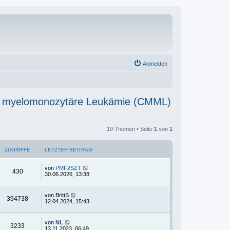
Anmelden
che myelomonozytäre Leukämie (CMML)
19 Themen • Seite
1
von
1
ZUGRIFFE
LETZTER BEITRAG
von
PMF2SZT
430
30.06.2026, 13:38
von
BrittS
394738
12.04.2024, 15:43
von
NL
3233
13.11.2023, 06:49