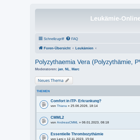
Leukämie-Onlin
Schnellzugriff
FAQ
Foren-Übersicht
Leukämien
Polyzythaemia Vera (Polyzythämie, 
Moderatoren:
jan
,
NL
,
Marc
Neues Thema
THEMEN
Comfort in ITP- Erkrankung?
von
Thiana
» 25.06.2026, 18:14
CMML2
von
AndreasCMML
» 06.01.2023, 08:18
Essentielle Thrombozythämie
von
Leni
» 12.11.2023, 15:04