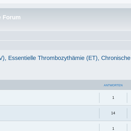
e Forum
PV), Essentielle Thrombozythämie (ET), Chronis
ANTWORTEN
1
14
1