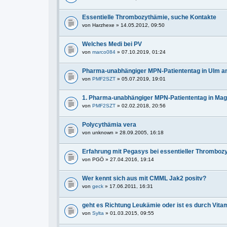
Essentielle Thrombozythämie, suche Kontakte
von
Harzhexe
» 14.05.2012, 09:50
Welches Medi bei PV
von
marco084
» 07.10.2019, 01:24
Pharma-unabhängiger MPN-Patiententag in Ulm a
von
PMF2SZT
» 05.07.2019, 19:01
1. Pharma-unabhängiger MPN-Patiententag in Ma
von
PMF2SZT
» 02.02.2018, 20:56
Polycythämia vera
von
unknown
» 28.09.2005, 16:18
Erfahrung mit Pegasys bei essentieller Thromboz
von
PGÖ
» 27.04.2016, 19:14
Wer kennt sich aus mit CMML Jak2 positv?
von
geck
» 17.06.2011, 16:31
geht es Richtung Leukämie oder ist es durch Vita
von
Sylta
» 01.03.2015, 09:55