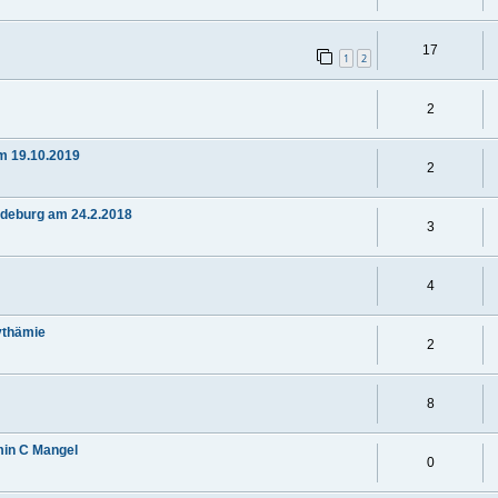
17
1
2
2
m 19.10.2019
2
gdeburg am 24.2.2018
3
4
ythämie
2
8
min C Mangel
0