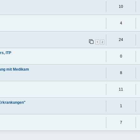
10
4
24
1
2
s, ITP
0
ang mit Medikam
8
11
 Erkrankungen"
1
7