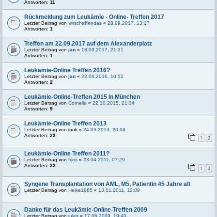
Antworten:
11
Rückmeldung zum Leukämie - Online- Treffen 2017
Letzter Beitrag von
wirschaffendas
«
28.09.2017, 13:17
Antworten:
1
Treffen am 22.09.2017 auf dem Alexanderplatz
Letzter Beitrag von
jan
«
18.09.2017, 21:31
Antworten:
1
Leukämie-Online Treffen 2016?
Letzter Beitrag von
jan
«
22.06.2016, 10:52
Antworten:
2
Leukämie-Online-Treffen 2015 in München
Letzter Beitrag von
Cornelia
«
22.10.2015, 21:34
Antworten:
9
Leukämie-Online Treffen 2013
Letzter Beitrag von
inuk
«
24.09.2013, 20:06
Antworten:
22
1
2
Leukämie-Online Treffen 2011?
Letzter Beitrag von
frjos
«
23.04.2011, 07:29
Antworten:
22
1
2
Syngene Transplantation von AML, M5, Patientin 45 Jahre alt
Letzter Beitrag von
Heike1965
«
13.01.2011, 12:09
Danke für das Leukämie-Online-Treffen 2009
Letzter Beitrag von
jules
«
17.06.2009, 19:40