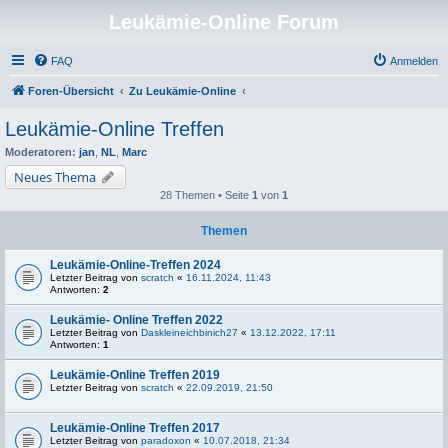
Leukämie-Online Forum
FAQ
Anmelden
Foren-Übersicht
Zu Leukämie-Online
Leukämie-Online Treffen
Moderatoren:
jan
,
NL
,
Marc
Neues Thema
28 Themen • Seite
1
von
1
Themen
Leukämie-Online-Treffen 2024
Letzter Beitrag von
scratch
«
16.11.2024, 11:43
Antworten:
2
Leukämie- Online Treffen 2022
Letzter Beitrag von
Daskleineichbinich27
«
13.12.2022, 17:11
Antworten:
1
Leukämie-Online Treffen 2019
Letzter Beitrag von
scratch
«
22.09.2019, 21:50
Leukämie-Online Treffen 2017
Letzter Beitrag von
paradoxon
«
10.07.2018, 21:34