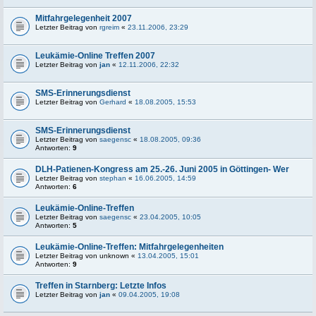
Mitfahrgelegenheit 2007
Letzter Beitrag von
rgreim
«
23.11.2006, 23:29
Leukämie-Online Treffen 2007
Letzter Beitrag von
jan
«
12.11.2006, 22:32
SMS-Erinnerungsdienst
Letzter Beitrag von
Gerhard
«
18.08.2005, 15:53
SMS-Erinnerungsdienst
Letzter Beitrag von
saegensc
«
18.08.2005, 09:36
Antworten:
9
DLH-Patienen-Kongress am 25.-26. Juni 2005 in Göttingen- Wer
Letzter Beitrag von
stephan
«
16.06.2005, 14:59
Antworten:
6
Leukämie-Online-Treffen
Letzter Beitrag von
saegensc
«
23.04.2005, 10:05
Antworten:
5
Leukämie-Online-Treffen: Mitfahrgelegenheiten
Letzter Beitrag von
unknown
«
13.04.2005, 15:01
Antworten:
9
Treffen in Starnberg: Letzte Infos
Letzter Beitrag von
jan
«
09.04.2005, 19:08