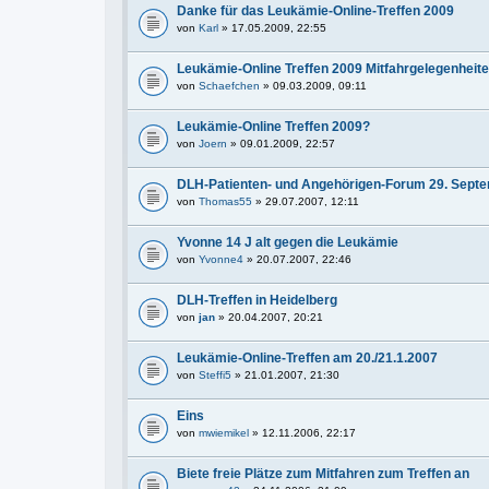
Danke für das Leukämie-Online-Treffen 2009
von
Karl
» 17.05.2009, 22:55
Leukämie-Online Treffen 2009 Mitfahrgelegenheit
von
Schaefchen
» 09.03.2009, 09:11
Leukämie-Online Treffen 2009?
von
Joern
» 09.01.2009, 22:57
DLH-Patienten- und Angehörigen-Forum 29. Septe
von
Thomas55
» 29.07.2007, 12:11
Yvonne 14 J alt gegen die Leukämie
von
Yvonne4
» 20.07.2007, 22:46
DLH-Treffen in Heidelberg
von
jan
» 20.04.2007, 20:21
Leukämie-Online-Treffen am 20./21.1.2007
von
Steffi5
» 21.01.2007, 21:30
Eins
von
mwiemikel
» 12.11.2006, 22:17
Biete freie Plätze zum Mitfahren zum Treffen an