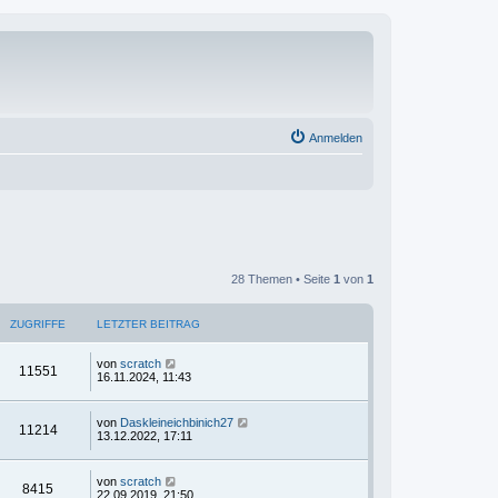
Anmelden
28 Themen • Seite
1
von
1
ZUGRIFFE
LETZTER BEITRAG
von
scratch
11551
16.11.2024, 11:43
von
Daskleineichbinich27
11214
13.12.2022, 17:11
von
scratch
8415
22.09.2019, 21:50