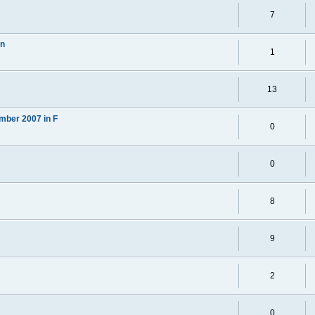
7
en
1
13
mber 2007 in F
0
0
8
9
2
0