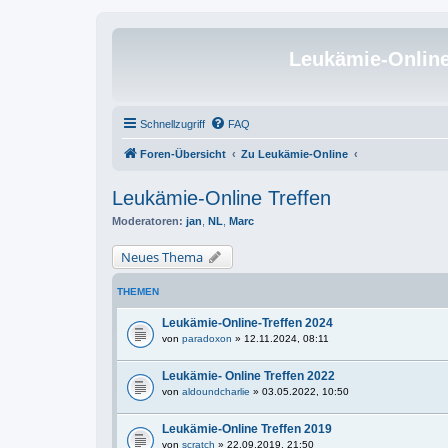
Leukämie-Onlin
Schnellzugriff
FAQ
Foren-Übersicht
Zu Leukämie-Online
Leukämie-Online Treffen
Moderatoren:
jan
,
NL
,
Marc
Neues Thema
THEMEN
Leukämie-Online-Treffen 2024
von
paradoxon
» 12.11.2024, 08:11
Leukämie- Online Treffen 2022
von
aldoundcharlie
» 03.05.2022, 10:50
Leukämie-Online Treffen 2019
von
scratch
» 22.09.2019, 21:50