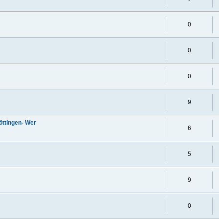
0
0
0
9
öttingen- Wer
6
5
9
0