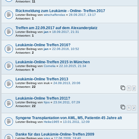
Antworten:
11
Rückmeldung zum Leukämie - Online- Treffen 2017
Letzter Beitrag von
wirschaffendas
«
28.09.2017, 13:17
Antworten:
1
Treffen am 22.09.2017 auf dem Alexanderplatz
Letzter Beitrag von
jan
«
18.09.2017, 21:31
Antworten:
1
Leukämie-Online Treffen 2016?
Letzter Beitrag von
jan
«
22.06.2016, 10:52
Antworten:
2
Leukämie-Online-Treffen 2015 in München
Letzter Beitrag von
Cornelia
«
22.10.2015, 21:34
Antworten:
9
Leukämie-Online Treffen 2013
Letzter Beitrag von
inuk
«
24.09.2013, 20:06
Antworten:
22
1
2
Leukämie-Online Treffen 2011?
Letzter Beitrag von
frjos
«
23.04.2011, 07:29
Antworten:
22
1
2
Syngene Transplantation von AML, M5, Patientin 45 Jahre alt
Letzter Beitrag von
Heike1965
«
13.01.2011, 12:09
Danke für das Leukämie-Online-Treffen 2009
Letzter Beitrag von
jules
«
17.06.2009, 19:40