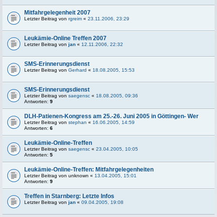
Mitfahrgelegenheit 2007
Letzter Beitrag von
rgreim
«
23.11.2006, 23:29
Leukämie-Online Treffen 2007
Letzter Beitrag von
jan
«
12.11.2006, 22:32
SMS-Erinnerungsdienst
Letzter Beitrag von
Gerhard
«
18.08.2005, 15:53
SMS-Erinnerungsdienst
Letzter Beitrag von
saegensc
«
18.08.2005, 09:36
Antworten:
9
DLH-Patienen-Kongress am 25.-26. Juni 2005 in Göttingen- Wer
Letzter Beitrag von
stephan
«
16.06.2005, 14:59
Antworten:
6
Leukämie-Online-Treffen
Letzter Beitrag von
saegensc
«
23.04.2005, 10:05
Antworten:
5
Leukämie-Online-Treffen: Mitfahrgelegenheiten
Letzter Beitrag von
unknown
«
13.04.2005, 15:01
Antworten:
9
Treffen in Starnberg: Letzte Infos
Letzter Beitrag von
jan
«
09.04.2005, 19:08