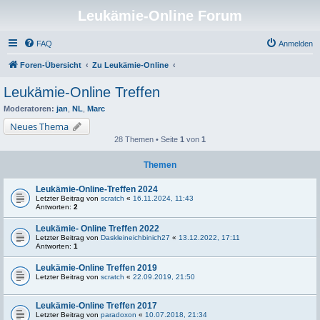
Leukämie-Online Forum
FAQ
Anmelden
Foren-Übersicht
Zu Leukämie-Online
Leukämie-Online Treffen
Moderatoren:
jan
,
NL
,
Marc
Neues Thema
28 Themen • Seite
1
von
1
Themen
Leukämie-Online-Treffen 2024
Letzter Beitrag von
scratch
«
16.11.2024, 11:43
Antworten:
2
Leukämie- Online Treffen 2022
Letzter Beitrag von
Daskleineichbinich27
«
13.12.2022, 17:11
Antworten:
1
Leukämie-Online Treffen 2019
Letzter Beitrag von
scratch
«
22.09.2019, 21:50
Leukämie-Online Treffen 2017
Letzter Beitrag von
paradoxon
«
10.07.2018, 21:34