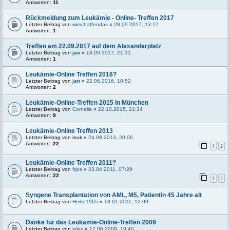
Antworten:
11
Rückmeldung zum Leukämie - Online- Treffen 2017
Letzter Beitrag von
wirschaffendas
«
28.09.2017, 13:17
Antworten:
1
Treffen am 22.09.2017 auf dem Alexanderplatz
Letzter Beitrag von
jan
«
18.09.2017, 21:31
Antworten:
1
Leukämie-Online Treffen 2016?
Letzter Beitrag von
jan
«
22.06.2016, 10:52
Antworten:
2
Leukämie-Online-Treffen 2015 in München
Letzter Beitrag von
Cornelia
«
22.10.2015, 21:34
Antworten:
9
Leukämie-Online Treffen 2013
Letzter Beitrag von
inuk
«
24.09.2013, 20:06
Antworten:
22
1
2
Leukämie-Online Treffen 2011?
Letzter Beitrag von
frjos
«
23.04.2011, 07:29
Antworten:
22
1
2
Syngene Transplantation von AML, M5, Patientin 45 Jahre alt
Letzter Beitrag von
Heike1965
«
13.01.2011, 12:09
Danke für das Leukämie-Online-Treffen 2009
Letzter Beitrag von
jules
«
17.06.2009, 19:40