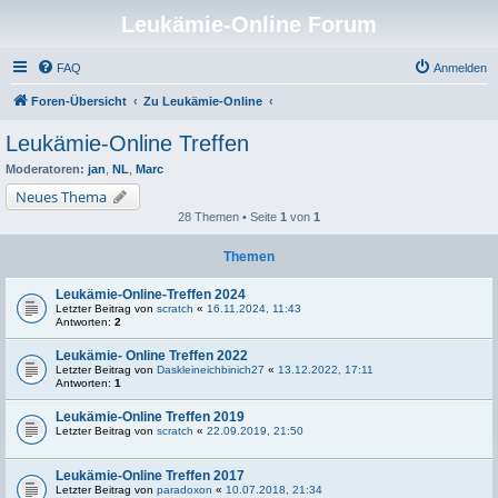
Leukämie-Online Forum
FAQ
Anmelden
Foren-Übersicht
Zu Leukämie-Online
Leukämie-Online Treffen
Moderatoren:
jan
,
NL
,
Marc
Neues Thema
28 Themen • Seite
1
von
1
Themen
Leukämie-Online-Treffen 2024
Letzter Beitrag von
scratch
«
16.11.2024, 11:43
Antworten:
2
Leukämie- Online Treffen 2022
Letzter Beitrag von
Daskleineichbinich27
«
13.12.2022, 17:11
Antworten:
1
Leukämie-Online Treffen 2019
Letzter Beitrag von
scratch
«
22.09.2019, 21:50
Leukämie-Online Treffen 2017
Letzter Beitrag von
paradoxon
«
10.07.2018, 21:34