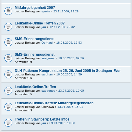
Mitfahrgelegenheit 2007
Letzter Beitrag von
rgreim
«
23.11.2006, 23:29
Leukämie-Online Treffen 2007
Letzter Beitrag von
jan
«
12.11.2006, 22:32
SMS-Erinnerungsdienst
Letzter Beitrag von
Gerhard
«
18.08.2005, 15:53
SMS-Erinnerungsdienst
Letzter Beitrag von
saegensc
«
18.08.2005, 09:36
Antworten:
9
DLH-Patienen-Kongress am 25.-26. Juni 2005 in Göttingen- Wer
Letzter Beitrag von
stephan
«
16.06.2005, 14:59
Antworten:
6
Leukämie-Online-Treffen
Letzter Beitrag von
saegensc
«
23.04.2005, 10:05
Antworten:
5
Leukämie-Online-Treffen: Mitfahrgelegenheiten
Letzter Beitrag von
unknown
«
13.04.2005, 15:01
Antworten:
9
Treffen in Starnberg: Letzte Infos
Letzter Beitrag von
jan
«
09.04.2005, 19:08