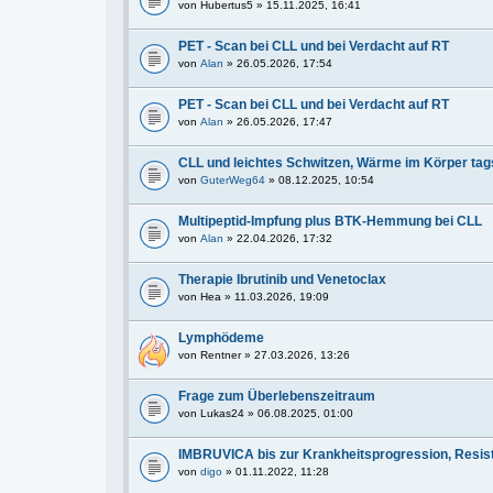
von
Hubertus5
» 15.11.2025, 16:41
PET - Scan bei CLL und bei Verdacht auf RT
von
Alan
» 26.05.2026, 17:54
PET - Scan bei CLL und bei Verdacht auf RT
von
Alan
» 26.05.2026, 17:47
CLL und leichtes Schwitzen, Wärme im Körper ta
von
GuterWeg64
» 08.12.2025, 10:54
Multipeptid-Impfung plus BTK-Hemmung bei CLL
von
Alan
» 22.04.2026, 17:32
Therapie Ibrutinib und Venetoclax
von
Hea
» 11.03.2026, 19:09
Lymphödeme
von
Rentner
» 27.03.2026, 13:26
Frage zum Überlebenszeitraum
von
Lukas24
» 06.08.2025, 01:00
IMBRUVICA bis zur Krankheitsprogression, Resist
von
digo
» 01.11.2022, 11:28