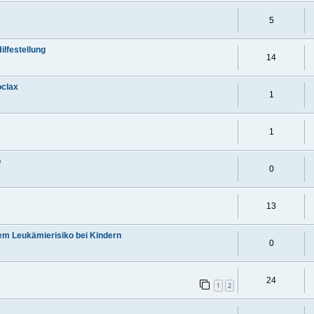
5
ilfestellung
14
oclax
1
1
b
0
13
em Leukämierisiko bei Kindern
0
24
1
2