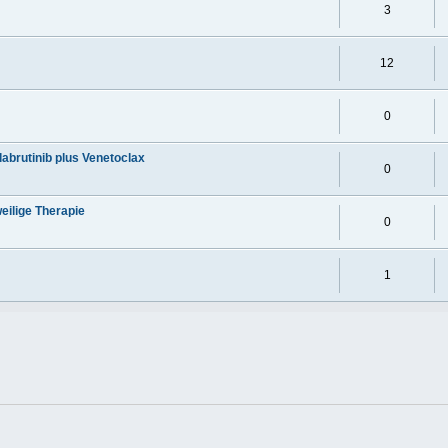
3
12
0
abrutinib plus Venetoclax
0
weilige Therapie
0
1