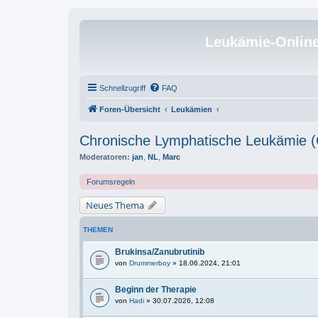
Leukämie-Onlin
Schnellzugriff
FAQ
Foren-Übersicht
Leukämien
Chronische Lymphatische Leukämie 
Moderatoren:
jan
,
NL
,
Marc
Forumsregeln
Neues Thema
THEMEN
Brukinsa/Zanubrutinib
von
Drummerboy
» 18.06.2024, 21:01
Beginn der Therapie
von
Hadi
» 30.07.2026, 12:08