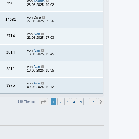
von
Joanna
2671
28.08.2025, 19:02
von
Cora
14081
27.08.2025, 09:26
von
Alan
2714
21.08.2025, 17:03
von
Alan
2814
13.08.2025, 15:45
von
Alan
2811
13.08.2025, 15:35
von
Alan
3976
09.08.2025, 16:42
Seite
1
von
19
1
2
3
4
5
19
Nächste
939 Themen
…