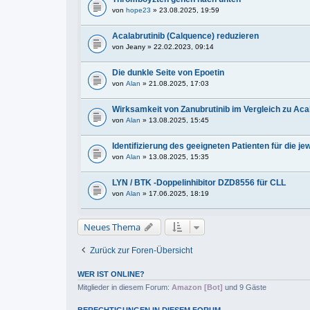
von
hope23
» 23.08.2025, 19:59
Acalabrutinib (Calquence) reduzieren
von
Jeany
» 22.02.2023, 09:14
Die dunkle Seite von Epoetin
von
Alan
» 21.08.2025, 17:03
Wirksamkeit von Zanubrutinib im Vergleich zu Acal
von
Alan
» 13.08.2025, 15:45
Identifizierung des geeigneten Patienten für die je
von
Alan
» 13.08.2025, 15:35
LYN / BTK -Doppelinhibitor DZD8556 für CLL
von
Alan
» 17.06.2025, 18:19
Neues Thema
Zurück zur Foren-Übersicht
WER IST ONLINE?
Mitglieder in diesem Forum:
Amazon [Bot]
und 9 Gäste
BERECHTIGUNGEN IN DIESEM FORUM