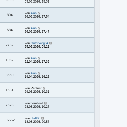
03.06.2026, 15:31
von
Alan
804
26.05.2026, 17:54
von
Alan
684
26.05.2026, 17:47
von
GuterWeg64
2732
25.05.2026, 08:21
von
Alan
1082
22.04.2026, 17:32
von
Alan
3660
19.04.2026, 16:25
von
Rentner
1631
29.03.2026, 10:31
von
bernhard
7528
28.03.2026, 10:27
von
cbr600
16662
18.03.2026, 20:57