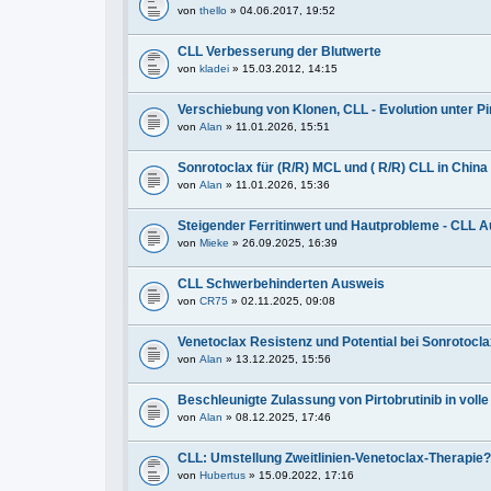
von
thello
» 04.06.2017, 19:52
CLL Verbesserung der Blutwerte
von
kladei
» 15.03.2012, 14:15
Verschiebung von Klonen, CLL - Evolution unter Pir
von
Alan
» 11.01.2026, 15:51
Sonrotoclax für (R/R) MCL und ( R/R) CLL in Chin
von
Alan
» 11.01.2026, 15:36
Steigender Ferritinwert und Hautprobleme - CLL 
von
Mieke
» 26.09.2025, 16:39
CLL Schwerbehinderten Ausweis
von
CR75
» 02.11.2025, 09:08
Venetoclax Resistenz und Potential bei Sonrotocl
von
Alan
» 13.12.2025, 15:56
Beschleunigte Zulassung von Pirtobrutinib in vol
von
Alan
» 08.12.2025, 17:46
CLL: Umstellung Zweitlinien-Venetoclax-Therapie?
von
Hubertus
» 15.09.2022, 17:16