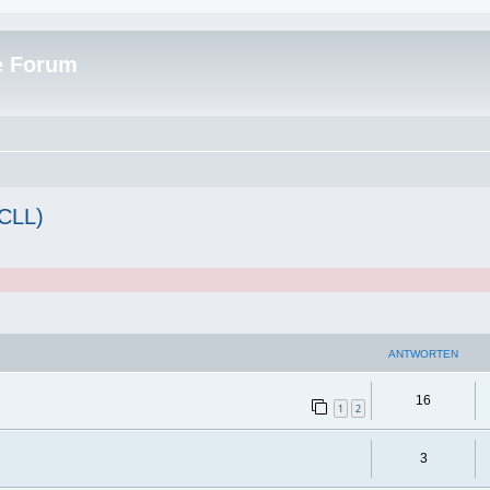
e Forum
(CLL)
ANTWORTEN
16
1
2
3