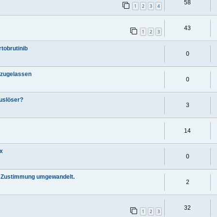
58
1
2
3
4
43
1
2
3
tobrutinib
0
a zugelassen
0
Auslöser?
3
14
ax
0
le Zustimmung umgewandelt.
2
32
1
2
3