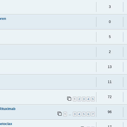
3
oren
0
5
2
13
11
72
1
2
3
4
5
/Rituximab
96
1
3
4
5
6
7
…
netoclax
17