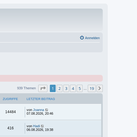
Anmelden
Seite
1
von
19
1
2
3
4
5
19
Nächste
939 Themen
…
ZUGRIFFE
LETZTER BEITRAG
von
Joanna
14484
07.08.2026, 20:46
von
Hadi
416
06.08.2026, 19:38