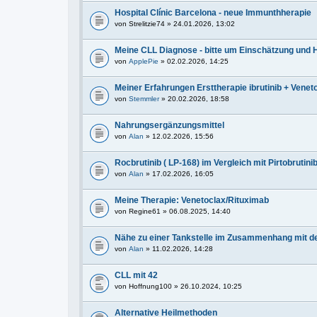
Hospital Clínic Barcelona - neue Immunthherapie
von
Strelitzie74
» 24.01.2026, 13:02
Meine CLL Diagnose - bitte um Einschätzung und H
von
ApplePie
» 02.02.2026, 14:25
Meiner Erfahrungen Ersttherapie ibrutinib + Venet
von
Stemmler
» 20.02.2026, 18:58
Nahrungsergänzungsmittel
von
Alan
» 12.02.2026, 15:56
Rocbrutinib ( LP-168) im Vergleich mit Pirtobrutini
von
Alan
» 17.02.2026, 16:05
Meine Therapie: Venetoclax/Rituximab
von
Regine61
» 06.08.2025, 14:40
Nähe zu einer Tankstelle im Zusammenhang mit d
von
Alan
» 11.02.2026, 14:28
CLL mit 42
von
Hoffnung100
» 26.10.2024, 10:25
Alternative Heilmethoden