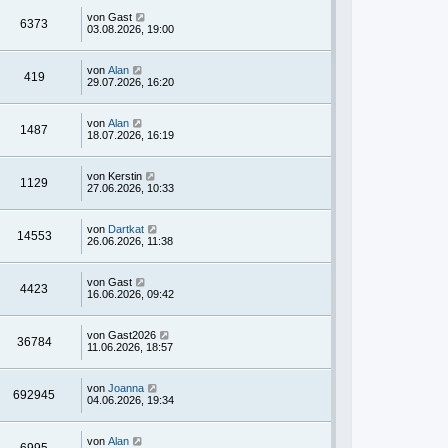
von
Gast
6373
03.08.2026, 19:00
von
Alan
419
29.07.2026, 16:20
von
Alan
1487
18.07.2026, 16:19
von
Kerstin
1129
27.06.2026, 10:33
von
Dartkat
14553
26.06.2026, 11:38
von
Gast
4423
16.06.2026, 09:42
von
Gast2026
36784
11.06.2026, 18:57
von
Joanna
692945
04.06.2026, 19:34
von
Alan
6995