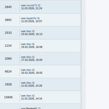
von
mona673
2845
11.03.2026, 21:24
von
ApplePie
3892
11.03.2026, 10:07
von
Alan
2533
23.02.2026, 16:13
von
Alan
2154
19.02.2026, 16:08
von
Alan
2060
17.02.2026, 16:05
von
Alan
6624
16.02.2026, 18:05
von
Alan
1928
11.02.2026, 14:28
von
Alan
15606
11.02.2026, 14:16
von
Regine61