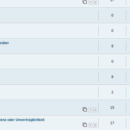
1
2
0
0
gsüber
8
0
8
2
15
1
2
enz oder Unverträglichkeit
17
1
2