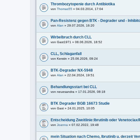
Thrombozytopenie durch Antibiotika
von
Thomas55
» 04.03.2014, 17:04
Pan-Resistenz gegen BTK - Degrader und - Inhibit
von
Alan
» 29.07.2026, 16:20
Wirbelbruch durch CLL
von
Gast1971
» 08.06.2026, 18:52
CLL, Schlaganfall
von
Kerstin
» 25.06.2026, 09:24
BTK-Degrader NX-5948
von
Alan
» 22.04.2024, 19:51
Behandlungsstart bei CLL
von
neuesandra
» 17.01.2026, 08:18
BTK Degrader BGB 16673 Studie
von
Gast
» 24.01.2025, 10:05
Entscheidung Zweitlinie:Ibrutinib oder Venetoclax
von
Joanna
» 07.02.2022, 19:48
mein Situation nach Chemo, Ibrutinib u. derzeit Ve