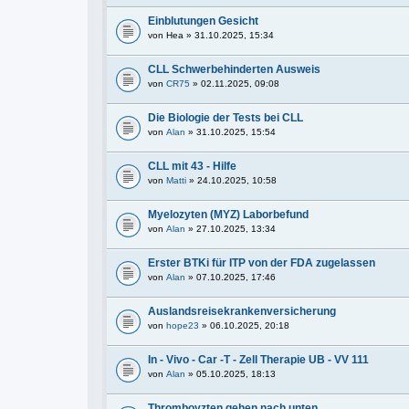
Einblutungen Gesicht
von
Hea
» 31.10.2025, 15:34
CLL Schwerbehinderten Ausweis
von
CR75
» 02.11.2025, 09:08
Die Biologie der Tests bei CLL
von
Alan
» 31.10.2025, 15:54
CLL mit 43 - Hilfe
von
Matti
» 24.10.2025, 10:58
Myelozyten (MYZ) Laborbefund
von
Alan
» 27.10.2025, 13:34
Erster BTKi für ITP von der FDA zugelassen
von
Alan
» 07.10.2025, 17:46
Auslandsreisekrankenversicherung
von
hope23
» 06.10.2025, 20:18
In - Vivo - Car -T - Zell Therapie UB - VV 111
von
Alan
» 05.10.2025, 18:13
Thromboyzten gehen nach unten