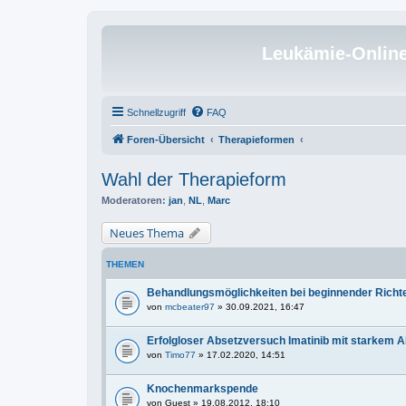
Leukämie-Onlin
Schnellzugriff
FAQ
Foren-Übersicht
Therapieformen
Wahl der Therapieform
Moderatoren:
jan
,
NL
,
Marc
Neues Thema
THEMEN
Behandlungsmöglichkeiten bei beginnender Richt
von
mcbeater97
» 30.09.2021, 16:47
Erfolgloser Absetzversuch Imatinib mit starkem
von
Timo77
» 17.02.2020, 14:51
Knochenmarkspende
von
Guest
» 19.08.2012, 18:10