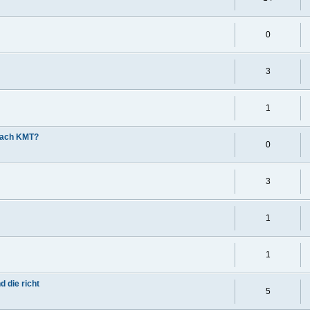
0
3
1
 nach KMT?
0
3
1
1
 die richt
5