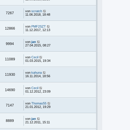
von
scratch
7267
11.06.2018, 18:48
von
PMF2SZT
12866
11.12.2017, 12:13
von
jan
9994
27.04.2015, 08:27
von
Cecil
11089
01.03.2015, 19:34
von
kahuna
11930
16.11.2014, 18:56
von
Cecil
14690
01.12.2012, 23:09
von
Thomas55
7147
21.01.2012, 19:29
von
jan
8889
21.12.2011, 15:11