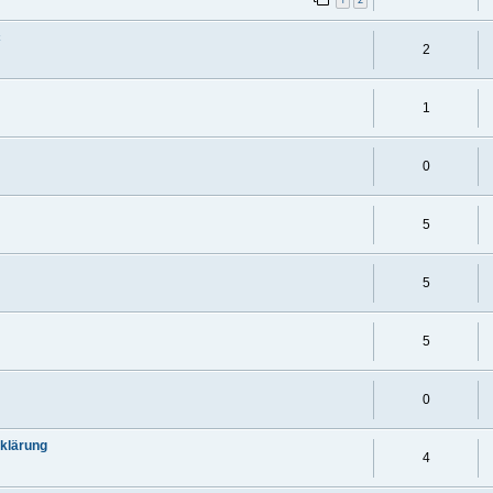
c
2
1
0
5
5
5
0
fklärung
4