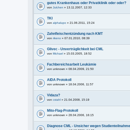
gutes Krankenhaus oder Privatklinik oder oder?
von
Julchen
» 13.11.2007, 12:33
TKI
von
alphalupo
» 21.06.2011, 15:24
Zahnfleischentzündung nach KMT
von
rikeno
» 07.01.2010, 08:39
Glivec - Unverträglichkeit bei CML
von
Michael
» 15.03.2005, 18:52
Fachbereichsarbeit Leukämie
von
unknown
» 08.04.2009, 21:50
AIDA Protokoll
von
unknown
» 18.04.2006, 11:57
Vidaza?
von
cstahl
» 21.04.2008, 15:19
Mito-Flag-Protokoll
von
unknown
» 28.04.2006, 16:15
Diagnose CML - Unsicher wegen Studienteilnahm