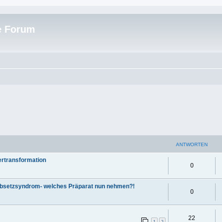
e Forum
ANTWORTEN
ertransformation
0
 Absetzsyndrom- welches Präparat nun nehmen?!
0
22
1
2