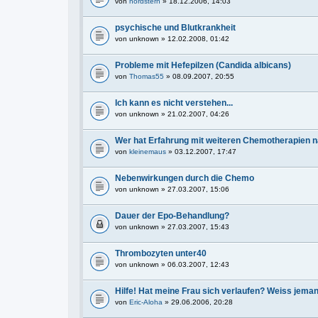
von
nordstern
» 18.12.2006, 14:03
psychische und Blutkrankheit
von
unknown
» 12.02.2008, 01:42
Probleme mit Hefepilzen (Candida albicans)
von
Thomas55
» 08.09.2007, 20:55
Ich kann es nicht verstehen...
von
unknown
» 21.02.2007, 04:26
Wer hat Erfahrung mit weiteren Chemotherapien
von
kleinemaus
» 03.12.2007, 17:47
Nebenwirkungen durch die Chemo
von
unknown
» 27.03.2007, 15:06
Dauer der Epo-Behandlung?
von
unknown
» 27.03.2007, 15:43
Thrombozyten unter40
von
unknown
» 06.03.2007, 12:43
Hilfe! Hat meine Frau sich verlaufen? Weiss jemand
von
Eric-Aloha
» 29.06.2006, 20:28