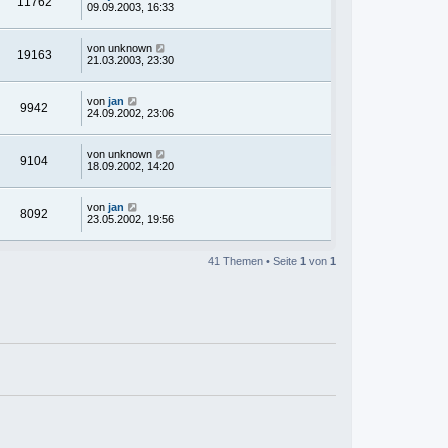
11762
09.09.2003, 16:33
von
unknown
19163
21.03.2003, 23:30
von
jan
9942
24.09.2002, 23:06
von
unknown
9104
18.09.2002, 14:20
von
jan
8092
23.05.2002, 19:56
41 Themen • Seite
1
von
1