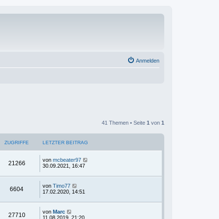
Anmelden
41 Themen • Seite
1
von
1
ZUGRIFFE
LETZTER BEITRAG
von
mcbeater97
21266
30.09.2021, 16:47
von
Timo77
6604
17.02.2020, 14:51
von
Marc
27710
11.08.2019, 21:20