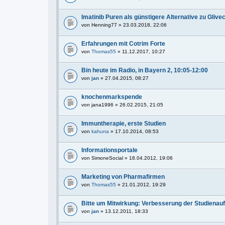
Imatinib Puren als günstigere Alternative zu Glive
von
Henning77
» 23.03.2018, 22:06
Erfahrungen mit Cotrim Forte
von
Thomas55
» 11.12.2017, 10:27
Bin heute im Radio, in Bayern 2, 10:05-12:00
von
jan
» 27.04.2015, 08:27
knochenmarkspende
von
jana1996
» 26.02.2015, 21:05
Immuntherapie, erste Studien
von
kahuna
» 17.10.2014, 08:53
Informationsportale
von
SimoneSocial
» 18.04.2012, 19:06
Marketing von Pharmafirmen
von
Thomas55
» 21.01.2012, 19:29
Bitte um Mitwirkung: Verbesserung der Studienau
von
jan
» 13.12.2011, 18:33