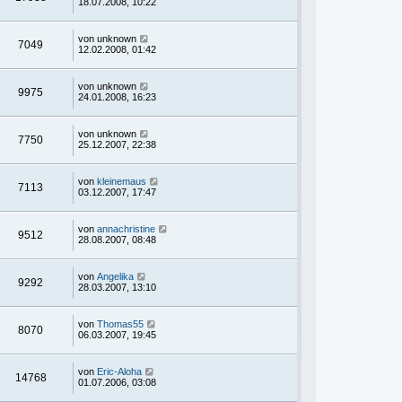
18.07.2008, 10:22
von
unknown
7049
12.02.2008, 01:42
von
unknown
9975
24.01.2008, 16:23
von
unknown
7750
25.12.2007, 22:38
von
kleinemaus
7113
03.12.2007, 17:47
von
annachristine
9512
28.08.2007, 08:48
von
Angelika
9292
28.03.2007, 13:10
von
Thomas55
8070
06.03.2007, 19:45
von
Eric-Aloha
14768
01.07.2006, 03:08