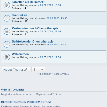
Tabletten als Heilmittel?
Letzter Beitrag von
jan
«
09.09.2003, 16:33
Antworten:
4
Tee trinken
Letzter Beitrag von
unknown
«
21.03.2003, 23:30
Antworten:
13
Krebsrisiko durch Chemotherapie
Letzter Beitrag von
jan
«
24.09.2002, 23:06
Antworten:
1
Spätfolgen der Chemotherapie
Letzter Beitrag von
unknown
«
18.09.2002, 14:20
Willkommen!
Letzter Beitrag von
jan
«
23.05.2002, 19:56
Neues Thema
41 Themen • Seite
1
von
1
WER IST ONLINE?
Mitglieder in diesem Forum: 0 Mitglieder und 2 Gäste
BERECHTIGUNGEN IN DIESEM FORUM
Du
darfst
neue Themen in diesem Forum erstellen.