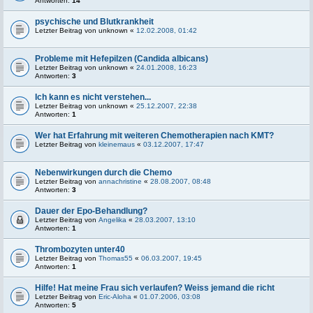
Antworten:
14
psychische und Blutkrankheit
Letzter Beitrag von
unknown
«
12.02.2008, 01:42
Probleme mit Hefepilzen (Candida albicans)
Letzter Beitrag von
unknown
«
24.01.2008, 16:23
Antworten:
3
Ich kann es nicht verstehen...
Letzter Beitrag von
unknown
«
25.12.2007, 22:38
Antworten:
1
Wer hat Erfahrung mit weiteren Chemotherapien nach KMT?
Letzter Beitrag von
kleinemaus
«
03.12.2007, 17:47
Nebenwirkungen durch die Chemo
Letzter Beitrag von
annachristine
«
28.08.2007, 08:48
Antworten:
3
Dauer der Epo-Behandlung?
Letzter Beitrag von
Angelika
«
28.03.2007, 13:10
Antworten:
1
Thrombozyten unter40
Letzter Beitrag von
Thomas55
«
06.03.2007, 19:45
Antworten:
1
Hilfe! Hat meine Frau sich verlaufen? Weiss jemand die richt
Letzter Beitrag von
Eric-Aloha
«
01.07.2006, 03:08
Antworten:
5