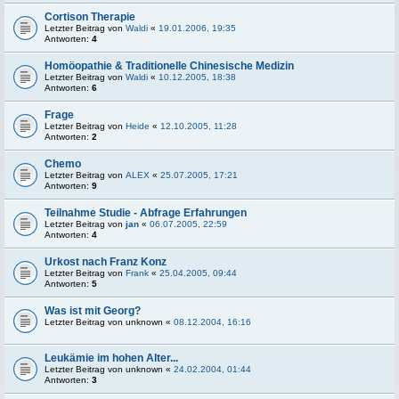
Cortison Therapie
Letzter Beitrag von
Waldi
«
19.01.2006, 19:35
Antworten:
4
Homöopathie & Traditionelle Chinesische Medizin
Letzter Beitrag von
Waldi
«
10.12.2005, 18:38
Antworten:
6
Frage
Letzter Beitrag von
Heide
«
12.10.2005, 11:28
Antworten:
2
Chemo
Letzter Beitrag von
ALEX
«
25.07.2005, 17:21
Antworten:
9
Teilnahme Studie - Abfrage Erfahrungen
Letzter Beitrag von
jan
«
06.07.2005, 22:59
Antworten:
4
Urkost nach Franz Konz
Letzter Beitrag von
Frank
«
25.04.2005, 09:44
Antworten:
5
Was ist mit Georg?
Letzter Beitrag von
unknown
«
08.12.2004, 16:16
Leukämie im hohen Alter...
Letzter Beitrag von
unknown
«
24.02.2004, 01:44
Antworten:
3