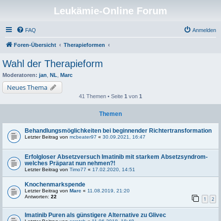
Leukämie-Online Forum
FAQ
Anmelden
Foren-Übersicht
Therapieformen
Wahl der Therapieform
Moderatoren:
jan
,
NL
,
Marc
Neues Thema
41 Themen • Seite
1
von
1
Themen
Behandlungsmöglichkeiten bei beginnender Richtertransformation
Letzter Beitrag von
mcbeater97
«
30.09.2021, 16:47
Erfolgloser Absetzversuch Imatinib mit starkem Absetzsyndrom-
welches Präparat nun nehmen?!
Letzter Beitrag von
Timo77
«
17.02.2020, 14:51
Knochenmarkspende
Letzter Beitrag von
Marc
«
11.08.2019, 21:20
Antworten:
22
1
2
Imatinib Puren als günstigere Alternative zu Glivec