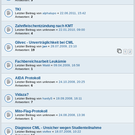
Antworten:
9
TKI
Letzter Beitrag von
alphalupo
«
22.06.2011, 15:42
Antworten:
2
Zahnfleischentzündung nach KMT
Letzter Beitrag von
unknown
«
22.01.2010, 09:00
Antworten:
4
Glivec - Unverträglichkeit bei CML
Letzter Beitrag von
jan
«
28.07.2009, 23:10
Antworten:
19
1
2
Fachbereichsarbeit Leukämie
Letzter Beitrag von
Waldi
«
09.04.2009, 16:58
Antworten:
1
AIDA Protokoll
Letzter Beitrag von
unknown
«
24.10.2008, 20:25
Antworten:
6
Vidaza?
Letzter Beitrag von
hardyS
«
19.09.2008, 16:11
Antworten:
7
Mito-Flag-Protokoll
Letzter Beitrag von
unknown
«
24.08.2008, 13:36
Antworten:
1
Diagnose CML - Unsicher wegen Studienteilnahme
Letzter Beitrag von
vivifee
«
18.07.2008, 10:22