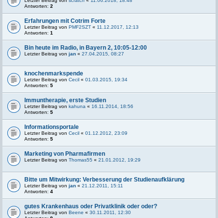
Letzter Beitrag von
scratch
«
11.06.2018, 18:48
Antworten:
2
Erfahrungen mit Cotrim Forte
Letzter Beitrag von
PMF2SZT
«
11.12.2017, 12:13
Antworten:
1
Bin heute im Radio, in Bayern 2, 10:05-12:00
Letzter Beitrag von
jan
«
27.04.2015, 08:27
knochenmarkspende
Letzter Beitrag von
Cecil
«
01.03.2015, 19:34
Antworten:
5
Immuntherapie, erste Studien
Letzter Beitrag von
kahuna
«
16.11.2014, 18:56
Antworten:
5
Informationsportale
Letzter Beitrag von
Cecil
«
01.12.2012, 23:09
Antworten:
5
Marketing von Pharmafirmen
Letzter Beitrag von
Thomas55
«
21.01.2012, 19:29
Bitte um Mitwirkung: Verbesserung der Studienaufklärung
Letzter Beitrag von
jan
«
21.12.2011, 15:11
Antworten:
4
gutes Krankenhaus oder Privatklinik oder oder?
Letzter Beitrag von
Beene
«
30.11.2011, 12:30