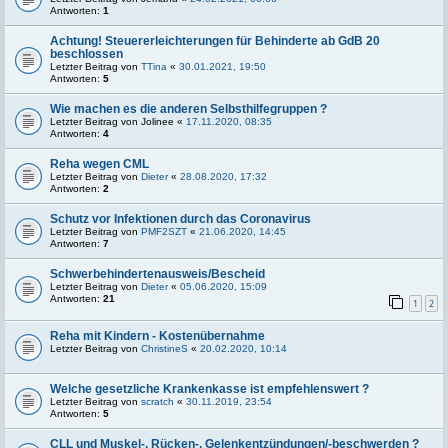
Antworten:
1
Achtung! Steuererleichterungen für Behinderte ab GdB 20
beschlossen
Letzter Beitrag von
TTina
«
30.01.2021, 19:50
Antworten:
5
Wie machen es die anderen Selbsthilfegruppen ?
Letzter Beitrag von
Jolinee
«
17.11.2020, 08:35
Antworten:
4
Reha wegen CML
Letzter Beitrag von
Dieter
«
28.08.2020, 17:32
Antworten:
2
Schutz vor Infektionen durch das Coronavirus
Letzter Beitrag von
PMF2SZT
«
21.06.2020, 14:45
Antworten:
7
Schwerbehindertenausweis/Bescheid
Letzter Beitrag von
Dieter
«
05.06.2020, 15:09
Antworten:
21
1
2
Reha mit Kindern - Kostenübernahme
Letzter Beitrag von
ChristineS
«
20.02.2020, 10:14
Welche gesetzliche Krankenkasse ist empfehlenswert ?
Letzter Beitrag von
scratch
«
30.11.2019, 23:54
Antworten:
5
CLL und Muskel-, Rücken-, Gelenkentzündungen/-beschwerden ?