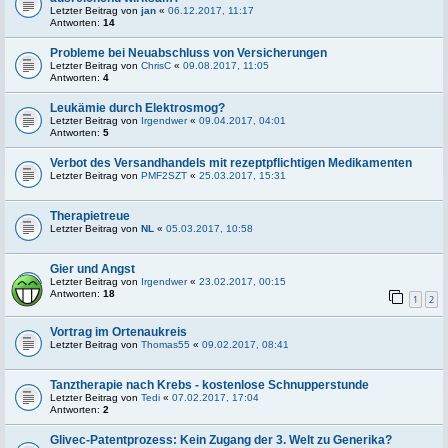
Letzter Beitrag von
jan
«
06.12.2017, 11:17
Antworten:
14
Probleme bei Neuabschluss von Versicherungen
Letzter Beitrag von
ChrisC
«
09.08.2017, 11:05
Antworten:
4
Leukämie durch Elektrosmog?
Letzter Beitrag von
Irgendwer
«
09.04.2017, 04:01
Antworten:
5
Verbot des Versandhandels mit rezeptpflichtigen Medikamenten
Letzter Beitrag von
PMF2SZT
«
25.03.2017, 15:31
Therapietreue
Letzter Beitrag von
NL
«
05.03.2017, 10:58
Gier und Angst
Letzter Beitrag von
Irgendwer
«
23.02.2017, 00:15
Antworten:
18
1
2
Vortrag im Ortenaukreis
Letzter Beitrag von
Thomas55
«
09.02.2017, 08:41
Tanztherapie nach Krebs - kostenlose Schnupperstunde
Letzter Beitrag von
Tedi
«
07.02.2017, 17:04
Antworten:
2
Glivec-Patentprozess: Kein Zugang der 3. Welt zu Generika?