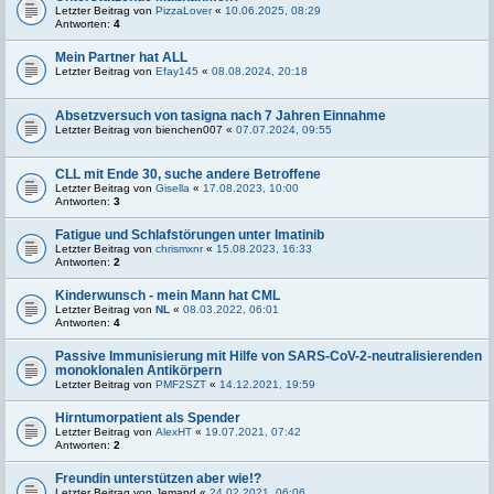
Letzter Beitrag von
PizzaLover
«
10.06.2025, 08:29
Antworten:
4
Mein Partner hat ALL
Letzter Beitrag von
Efay145
«
08.08.2024, 20:18
Absetzversuch von tasigna nach 7 Jahren Einnahme
Letzter Beitrag von
bienchen007
«
07.07.2024, 09:55
CLL mit Ende 30, suche andere Betroffene
Letzter Beitrag von
Gisella
«
17.08.2023, 10:00
Antworten:
3
Fatigue und Schlafstörungen unter Imatinib
Letzter Beitrag von
chrismxnr
«
15.08.2023, 16:33
Antworten:
2
Kinderwunsch - mein Mann hat CML
Letzter Beitrag von
NL
«
08.03.2022, 06:01
Antworten:
4
Passive Immunisierung mit Hilfe von SARS-CoV-2-neutralisierenden
monoklonalen Antikörpern
Letzter Beitrag von
PMF2SZT
«
14.12.2021, 19:59
Hirntumorpatient als Spender
Letzter Beitrag von
AlexHT
«
19.07.2021, 07:42
Antworten:
2
Freundin unterstützen aber wie!?
Letzter Beitrag von
Jemand
«
24.02.2021, 06:06