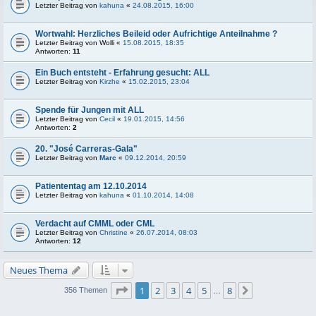
Letzter Beitrag von
kahuna
«
24.08.2015, 16:00
Wortwahl: Herzliches Beileid oder Aufrichtige Anteilnahme ?
Letzter Beitrag von
Wolli
«
15.08.2015, 18:35
Antworten:
11
Ein Buch entsteht - Erfahrung gesucht: ALL
Letzter Beitrag von
Kirzhe
«
15.02.2015, 23:04
Spende für Jungen mit ALL
Letzter Beitrag von
Cecil
«
19.01.2015, 14:56
Antworten:
2
20. "José Carreras-Gala"
Letzter Beitrag von
Marc
«
09.12.2014, 20:59
Patiententag am 12.10.2014
Letzter Beitrag von
kahuna
«
01.10.2014, 14:08
Verdacht auf CMML oder CML
Letzter Beitrag von
Christine
«
26.07.2014, 08:03
Antworten:
12
Neues Thema
Seite
1
von
8
1
2
3
4
5
8
Nächste
356 Themen
…