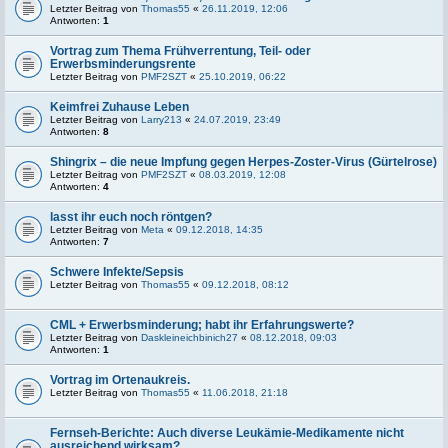
Letzter Beitrag von
Thomas55
«
26.11.2019, 12:06
Antworten:
1
Vortrag zum Thema Frühverrentung, Teil- oder
Erwerbsminderungsrente
Letzter Beitrag von
PMF2SZT
«
25.10.2019, 06:22
Keimfrei Zuhause Leben
Letzter Beitrag von
Larry213
«
24.07.2019, 23:49
Antworten:
8
Shingrix – die neue Impfung gegen Herpes-Zoster-Virus (Gürtelrose)
Letzter Beitrag von
PMF2SZT
«
08.03.2019, 12:08
Antworten:
4
lasst ihr euch noch röntgen?
Letzter Beitrag von
Meta
«
09.12.2018, 14:35
Antworten:
7
Schwere Infekte/Sepsis
Letzter Beitrag von
Thomas55
«
09.12.2018, 08:12
CML + Erwerbsminderung; habt ihr Erfahrungswerte?
Letzter Beitrag von
Daskleineichbinich27
«
08.12.2018, 09:03
Antworten:
1
Vortrag im Ortenaukreis.
Letzter Beitrag von
Thomas55
«
11.06.2018, 21:18
Fernseh-Berichte: Auch diverse Leukämie-Medikamente nicht
ausreichend wirksam?