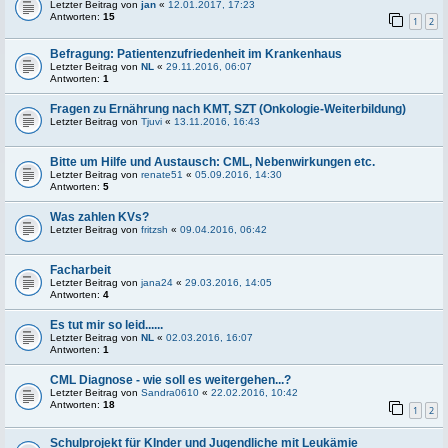
Letzter Beitrag von
jan
«
12.01.2017, 17:23
Antworten:
15
1
2
Befragung: Patientenzufriedenheit im Krankenhaus
Letzter Beitrag von
NL
«
29.11.2016, 06:07
Antworten:
1
Fragen zu Ernährung nach KMT, SZT (Onkologie-Weiterbildung)
Letzter Beitrag von
Tjuvi
«
13.11.2016, 16:43
Bitte um Hilfe und Austausch: CML, Nebenwirkungen etc.
Letzter Beitrag von
renate51
«
05.09.2016, 14:30
Antworten:
5
Was zahlen KVs?
Letzter Beitrag von
fritzsh
«
09.04.2016, 06:42
Facharbeit
Letzter Beitrag von
jana24
«
29.03.2016, 14:05
Antworten:
4
Es tut mir so leid......
Letzter Beitrag von
NL
«
02.03.2016, 16:07
Antworten:
1
CML Diagnose - wie soll es weitergehen...?
Letzter Beitrag von
Sandra0610
«
22.02.2016, 10:42
Antworten:
18
1
2
Schulprojekt für KInder und Jugendliche mit Leukämie