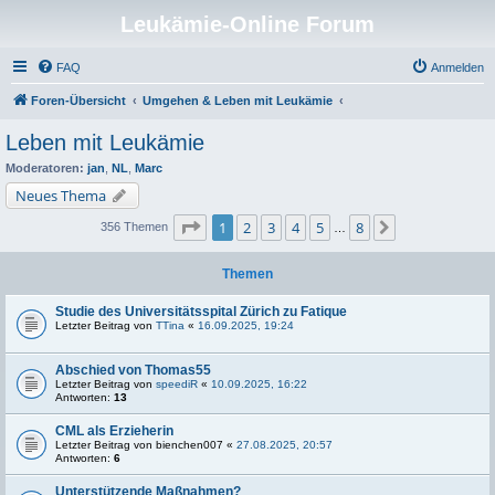
Leukämie-Online Forum
FAQ
Anmelden
Foren-Übersicht
Umgehen & Leben mit Leukämie
Leben mit Leukämie
Moderatoren:
jan
,
NL
,
Marc
Neues Thema
Seite
1
von
8
1
2
3
4
5
8
Nächste
356 Themen
…
Themen
Studie des Universitätsspital Zürich zu Fatique
Letzter Beitrag von
TTina
«
16.09.2025, 19:24
Abschied von Thomas55
Letzter Beitrag von
speediR
«
10.09.2025, 16:22
Antworten:
13
CML als Erzieherin
Letzter Beitrag von
bienchen007
«
27.08.2025, 20:57
Antworten:
6
Unterstützende Maßnahmen?