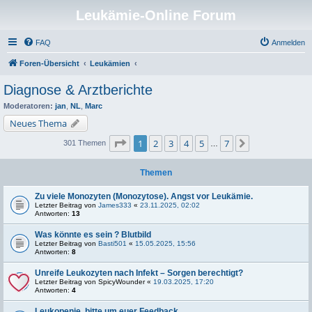
Leukämie-Online Forum
FAQ
Anmelden
Foren-Übersicht
Leukämien
Diagnose & Arztberichte
Moderatoren:
jan
,
NL
,
Marc
Neues Thema
Seite
1
von
7
1
2
3
4
5
7
Nächste
301 Themen
…
Themen
Zu viele Monozyten (Monozytose). Angst vor Leukämie.
Letzter Beitrag von
James333
«
23.11.2025, 02:02
Antworten:
13
Was könnte es sein ? Blutbild
Letzter Beitrag von
Basti501
«
15.05.2025, 15:56
Antworten:
8
Unreife Leukozyten nach Infekt – Sorgen berechtigt?
Letzter Beitrag von
SpicyWounder
«
19.03.2025, 17:20
Antworten:
4
Leukopenie, bitte um euer Feedback.