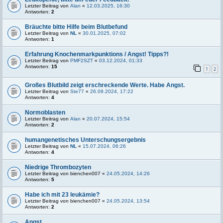
Letzter Beitrag von
Alan
«
12.03.2025, 16:30
Antworten:
2
Bräuchte bitte Hilfe beim Blutbefund
Letzter Beitrag von
NL
«
30.01.2025, 07:02
Antworten:
1
Erfahrung Knochenmarkpunktions / Angst! Tipps?!
Letzter Beitrag von
PMF2SZT
«
03.12.2024, 01:33
Antworten:
15
1
2
Großes Blutbild zeigt erschreckende Werte. Habe Angst.
Letzter Beitrag von
Ste77
«
26.09.2024, 17:22
Antworten:
4
Normoblasten
Letzter Beitrag von
Alan
«
20.07.2024, 15:54
Antworten:
2
humangenetisches Unterschungsergebnis
Letzter Beitrag von
NL
«
15.07.2024, 06:26
Antworten:
4
Niedrige Thrombozyten
Letzter Beitrag von
bienchen007
«
24.05.2024, 14:26
Antworten:
5
Habe ich mit 23 leukämie?
Letzter Beitrag von
bienchen007
«
24.05.2024, 13:54
Antworten:
2
Angst