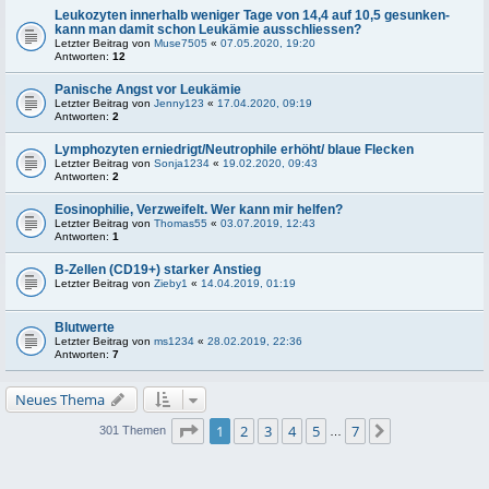
Leukozyten innerhalb weniger Tage von 14,4 auf 10,5 gesunken-
kann man damit schon Leukämie ausschliessen?
Letzter Beitrag von
Muse7505
«
07.05.2020, 19:20
Antworten:
12
Panische Angst vor Leukämie
Letzter Beitrag von
Jenny123
«
17.04.2020, 09:19
Antworten:
2
Lymphozyten erniedrigt/Neutrophile erhöht/ blaue Flecken
Letzter Beitrag von
Sonja1234
«
19.02.2020, 09:43
Antworten:
2
Eosinophilie, Verzweifelt. Wer kann mir helfen?
Letzter Beitrag von
Thomas55
«
03.07.2019, 12:43
Antworten:
1
B-Zellen (CD19+) starker Anstieg
Letzter Beitrag von
Zieby1
«
14.04.2019, 01:19
Blutwerte
Letzter Beitrag von
ms1234
«
28.02.2019, 22:36
Antworten:
7
Neues Thema
Seite
1
von
7
1
2
3
4
5
7
Nächste
301 Themen
…