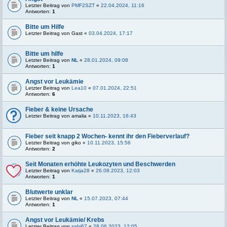
Letzter Beitrag von
PMF2SZT
«
22.04.2024, 11:16
Antworten:
1
Bitte um Hilfe
Letzter Beitrag von
Gast
«
03.04.2024, 17:17
Bitte um hilfe
Letzter Beitrag von
NL
«
28.01.2024, 09:08
Antworten:
1
Angst vor Leukämie
Letzter Beitrag von
Lea10
«
07.01.2024, 22:51
Antworten:
6
Fieber & keine Ursache
Letzter Beitrag von
amalia
«
10.11.2023, 16:43
Fieber seit knapp 2 Wochen- kennt ihr den Fieberverlauf?
Letzter Beitrag von
giko
«
10.11.2023, 15:56
Antworten:
2
Seit Monaten erhöhte Leukozyten und Beschwerden
Letzter Beitrag von
Katja28
«
26.08.2023, 12:03
Antworten:
1
Blutwerte unklar
Letzter Beitrag von
NL
«
15.07.2023, 07:44
Antworten:
1
Angst vor Leukämie/ Krebs
Letzter Beitrag von
sabi67
«
28.06.2023, 12:05