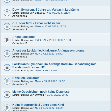
Down Syndrom, 4 Jahre alt, Verdacht Leukämie
Letzter Beitrag von
Bea2023
«
01.03.2023, 11:06
Antworten:
1
CLL oder MCL - Labor nicht sicher
Letzter Beitrag von
Mieke
«
17.02.2023, 17:31
Antworten:
3
Angst Leukämie
Letzter Beitrag von
PMF2SZT
«
29.01.2023, 12:00
Antworten:
2
Angst vor Leukämie, Kind, eure Anfangssymptome
Letzter Beitrag von
NL
«
27.12.2022, 18:42
Antworten:
1
Follikuläres Lymphom im Anfangsstadium- Behandlung mit
Bendamustin sinnvoll?
Letzter Beitrag von
DMiller
«
08.12.2022, 15:27
Habe ich Leukämie
Letzter Beitrag von
Marc
«
03.11.2022, 17:53
Antworten:
1
Meine Geschichte - noch keine Diagnose
Letzter Beitrag von
Ommog
«
21.07.2022, 20:30
Keine Neutrophile 3 Jahre altes Kind
Letzter Beitrag von
NL
«
06.06.2022, 14:39
Antworten:
5