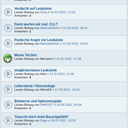
Verdacht auf Leukämie
Letzter Beitrag von
Svea
«
31.03.2022, 13:22
Antworten:
2
Dann warten wir mal. CLL?
Letzter Beitrag von
Markusbrink41
«
24.03.2022, 16:41
Antworten:
1
Panische Angst vor Leukämie
Letzter Beitrag von
Markusbrink41
«
15.03.2022, 10:04
Meine Tochter
Letzter Beitrag von
Monatsch
«
11.01.2022, 17:48
möglicherweise Leukämie
Letzter Beitrag von
Hein
«
12.11.2021, 11:38
Antworten:
3
Leberwerte / Hömatologe
Letzter Beitrag von
Micha93
«
17.08.2021, 13:26
Blutwerte und Splenomegalie
Letzter Beitrag von
PMF2SZT
«
02.06.2021, 00:56
Antworten:
4
Täuscht mich mein Bauchgefühl?
Letzter Beitrag von
Egge
«
16.01.2021, 10:30
Antworten:
4