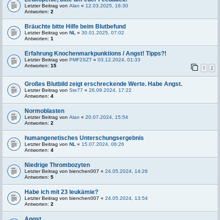
Letzter Beitrag von
Alan
«
12.03.2025, 16:30
Antworten:
2
Bräuchte bitte Hilfe beim Blutbefund
Letzter Beitrag von
NL
«
30.01.2025, 07:02
Antworten:
1
Erfahrung Knochenmarkpunktions / Angst! Tipps?!
Letzter Beitrag von
PMF2SZT
«
03.12.2024, 01:33
Antworten:
15
1
2
Großes Blutbild zeigt erschreckende Werte. Habe Angst.
Letzter Beitrag von
Ste77
«
26.09.2024, 17:22
Antworten:
4
Normoblasten
Letzter Beitrag von
Alan
«
20.07.2024, 15:54
Antworten:
2
humangenetisches Unterschungsergebnis
Letzter Beitrag von
NL
«
15.07.2024, 06:26
Antworten:
4
Niedrige Thrombozyten
Letzter Beitrag von
bienchen007
«
24.05.2024, 14:26
Antworten:
5
Habe ich mit 23 leukämie?
Letzter Beitrag von
bienchen007
«
24.05.2024, 13:54
Antworten:
2
Angst