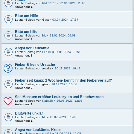
Letzter Beitrag von
PMF2SZT
«
22.04.2024, 11:16
Antworten:
1
Bitte um Hilfe
Letzter Beitrag von
Gast
«
03.04.2024, 17:17
Bitte um hilfe
Letzter Beitrag von
NL
«
28.01.2024, 09:08
Antworten:
1
Angst vor Leukämie
Letzter Beitrag von
Lea10
«
07.01.2024, 22:51
Antworten:
6
Fieber & keine Ursache
Letzter Beitrag von
amalia
«
10.11.2023, 16:43
Fieber seit knapp 2 Wochen- kennt ihr den Fieberverlauf?
Letzter Beitrag von
giko
«
10.11.2023, 15:56
Antworten:
2
Seit Monaten erhöhte Leukozyten und Beschwerden
Letzter Beitrag von
Katja28
«
26.08.2023, 12:03
Antworten:
1
Blutwerte unklar
Letzter Beitrag von
NL
«
15.07.2023, 07:44
Antworten:
1
Angst vor Leukämie/ Krebs
Letzter Beitrag von
sabi67
«
28.06.2023, 12:05