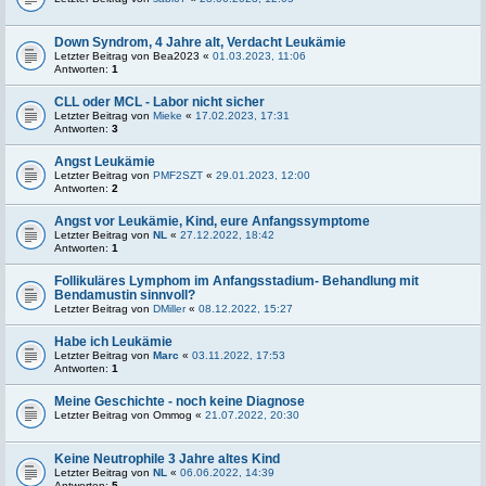
Down Syndrom, 4 Jahre alt, Verdacht Leukämie
Letzter Beitrag von
Bea2023
«
01.03.2023, 11:06
Antworten:
1
CLL oder MCL - Labor nicht sicher
Letzter Beitrag von
Mieke
«
17.02.2023, 17:31
Antworten:
3
Angst Leukämie
Letzter Beitrag von
PMF2SZT
«
29.01.2023, 12:00
Antworten:
2
Angst vor Leukämie, Kind, eure Anfangssymptome
Letzter Beitrag von
NL
«
27.12.2022, 18:42
Antworten:
1
Follikuläres Lymphom im Anfangsstadium- Behandlung mit
Bendamustin sinnvoll?
Letzter Beitrag von
DMiller
«
08.12.2022, 15:27
Habe ich Leukämie
Letzter Beitrag von
Marc
«
03.11.2022, 17:53
Antworten:
1
Meine Geschichte - noch keine Diagnose
Letzter Beitrag von
Ommog
«
21.07.2022, 20:30
Keine Neutrophile 3 Jahre altes Kind
Letzter Beitrag von
NL
«
06.06.2022, 14:39
Antworten:
5