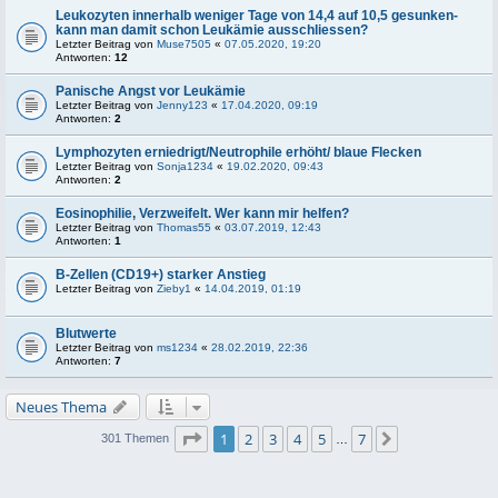
Leukozyten innerhalb weniger Tage von 14,4 auf 10,5 gesunken-
kann man damit schon Leukämie ausschliessen?
Letzter Beitrag von
Muse7505
«
07.05.2020, 19:20
Antworten:
12
Panische Angst vor Leukämie
Letzter Beitrag von
Jenny123
«
17.04.2020, 09:19
Antworten:
2
Lymphozyten erniedrigt/Neutrophile erhöht/ blaue Flecken
Letzter Beitrag von
Sonja1234
«
19.02.2020, 09:43
Antworten:
2
Eosinophilie, Verzweifelt. Wer kann mir helfen?
Letzter Beitrag von
Thomas55
«
03.07.2019, 12:43
Antworten:
1
B-Zellen (CD19+) starker Anstieg
Letzter Beitrag von
Zieby1
«
14.04.2019, 01:19
Blutwerte
Letzter Beitrag von
ms1234
«
28.02.2019, 22:36
Antworten:
7
Neues Thema
Seite
1
von
7
1
2
3
4
5
7
Nächste
301 Themen
…