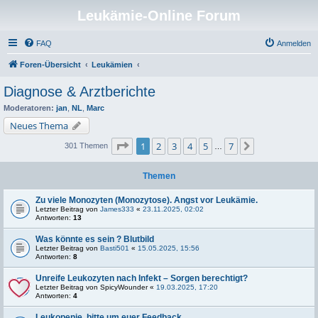
Leukämie-Online Forum
FAQ
Anmelden
Foren-Übersicht
Leukämien
Diagnose & Arztberichte
Moderatoren:
jan
,
NL
,
Marc
Neues Thema
Seite
1
von
7
1
2
3
4
5
7
Nächste
301 Themen
…
Themen
Zu viele Monozyten (Monozytose). Angst vor Leukämie.
Letzter Beitrag von
James333
«
23.11.2025, 02:02
Antworten:
13
Was könnte es sein ? Blutbild
Letzter Beitrag von
Basti501
«
15.05.2025, 15:56
Antworten:
8
Unreife Leukozyten nach Infekt – Sorgen berechtigt?
Letzter Beitrag von
SpicyWounder
«
19.03.2025, 17:20
Antworten:
4
Leukopenie, bitte um euer Feedback.