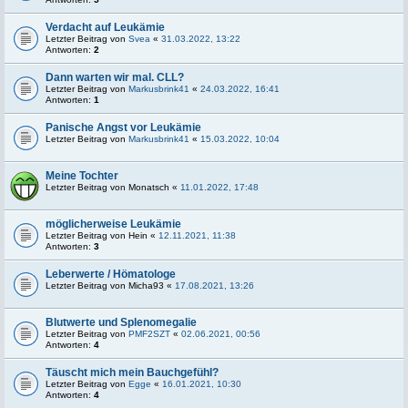
Verdacht auf Leukämie
Letzter Beitrag von
Svea
«
31.03.2022, 13:22
Antworten:
2
Dann warten wir mal. CLL?
Letzter Beitrag von
Markusbrink41
«
24.03.2022, 16:41
Antworten:
1
Panische Angst vor Leukämie
Letzter Beitrag von
Markusbrink41
«
15.03.2022, 10:04
Meine Tochter
Letzter Beitrag von
Monatsch
«
11.01.2022, 17:48
möglicherweise Leukämie
Letzter Beitrag von
Hein
«
12.11.2021, 11:38
Antworten:
3
Leberwerte / Hömatologe
Letzter Beitrag von
Micha93
«
17.08.2021, 13:26
Blutwerte und Splenomegalie
Letzter Beitrag von
PMF2SZT
«
02.06.2021, 00:56
Antworten:
4
Täuscht mich mein Bauchgefühl?
Letzter Beitrag von
Egge
«
16.01.2021, 10:30
Antworten:
4