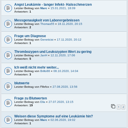
Angst Leukämie - langer Infekt- Halsschmerzen
Letzter Beitrag von
Marc
«
15.01.2021, 18:09
Antworten:
1
Messgenauigkeit von Laborergebnissen
Letzter Beitrag von
Thomas55
«
18.11.2020, 20:15
Antworten:
2
Frage um Diagnose
Letzter Beitrag von
Geneticist
«
17.11.2020, 20:12
Antworten:
1
Thrombozypen und Leukozypten Wert zu gering
Letzter Beitrag von
JanH
«
12.11.2020, 17:06
Antworten:
5
Ich weiß nicht mehr weiter...
Letzter Beitrag von
Brillo88
«
08.10.2020, 14:04
Antworten:
3
blutwerte
Letzter Beitrag von
Fifefox
«
27.08.2020, 13:56
Frage zu Blutwerten
Letzter Beitrag von
Ella
«
27.07.2020, 13:15
Antworten:
19
1
2
Weisen diese Symptome auf eine Leukämie hin?
Letzter Beitrag von
Marc
«
02.06.2020, 19:02
Antworten:
1