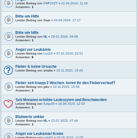
Letzter Beitrag von
PMF2SZT
«
22.04.2024, 11:16
Antworten:
1
Bitte um Hilfe
Letzter Beitrag von
Gast
«
03.04.2024, 17:17
Bitte um hilfe
Letzter Beitrag von
NL
«
28.01.2024, 09:08
Antworten:
1
Angst vor Leukämie
Letzter Beitrag von
Lea10
«
07.01.2024, 22:51
Antworten:
6
Fieber & keine Ursache
Letzter Beitrag von
amalia
«
10.11.2023, 16:43
Fieber seit knapp 2 Wochen- kennt ihr den Fieberverlauf?
Letzter Beitrag von
giko
«
10.11.2023, 15:56
Antworten:
2
Seit Monaten erhöhte Leukozyten und Beschwerden
Letzter Beitrag von
Katja28
«
26.08.2023, 12:03
Antworten:
1
Blutwerte unklar
Letzter Beitrag von
NL
«
15.07.2023, 07:44
Antworten:
1
Angst vor Leukämie/ Krebs
Letzter Beitrag von
sabi67
«
28.06.2023, 12:05