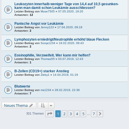
Leukozyten innerhalb weniger Tage von 14,4 auf 10,5 gesunken-
kann man damit schon Leukämie ausschliessen?
Letzter Beitrag von
Muse7505
«
07.05.2020, 19:20
Antworten:
12
Panische Angst vor Leukämie
Letzter Beitrag von
Jenny123
«
17.04.2020, 09:19
Antworten:
2
Lymphozyten erniedrigt/Neutrophile erhöht/ blaue Flecken
Letzter Beitrag von
Sonja1234
«
19.02.2020, 09:43
Antworten:
2
Eosinophilie, Verzweifelt. Wer kann mir helfen?
Letzter Beitrag von
Thomas55
«
03.07.2019, 12:43
Antworten:
1
B-Zellen (CD19+) starker Anstieg
Letzter Beitrag von
Zieby1
«
14.04.2019, 01:19
Blutwerte
Letzter Beitrag von
ms1234
«
28.02.2019, 22:36
Antworten:
7
Neues Thema
Seite
1
von
7
1
2
3
4
5
7
Nächste
301 Themen
…