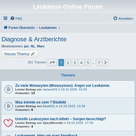
Leukämie-Online Forum
FAQ
Anmelden
Foren-Übersicht
Leukämien
Diagnose & Arztberichte
Moderatoren:
jan
,
NL
,
Marc
Neues Thema
Seite
1
von
7
1
2
3
4
5
7
Nächste
301 Themen
…
Themen
Zu viele Monozyten (Monozytose). Angst vor Leukämie.
Letzter Beitrag von
James333
«
23.11.2025, 02:02
Antworten:
13
Was könnte es sein ? Blutbild
Letzter Beitrag von
Basti501
«
15.05.2025, 15:56
Antworten:
8
Unreife Leukozyten nach Infekt – Sorgen berechtigt?
Letzter Beitrag von
SpicyWounder
«
19.03.2025, 17:20
Antworten:
4
Leukopenie, bitte um euer Feedback.