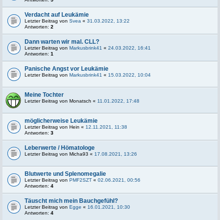
Verdacht auf Leukämie
Letzter Beitrag von
Svea
«
31.03.2022, 13:22
Antworten:
2
Dann warten wir mal. CLL?
Letzter Beitrag von
Markusbrink41
«
24.03.2022, 16:41
Antworten:
1
Panische Angst vor Leukämie
Letzter Beitrag von
Markusbrink41
«
15.03.2022, 10:04
Meine Tochter
Letzter Beitrag von
Monatsch
«
11.01.2022, 17:48
möglicherweise Leukämie
Letzter Beitrag von
Hein
«
12.11.2021, 11:38
Antworten:
3
Leberwerte / Hömatologe
Letzter Beitrag von
Micha93
«
17.08.2021, 13:26
Blutwerte und Splenomegalie
Letzter Beitrag von
PMF2SZT
«
02.06.2021, 00:56
Antworten:
4
Täuscht mich mein Bauchgefühl?
Letzter Beitrag von
Egge
«
16.01.2021, 10:30
Antworten:
4