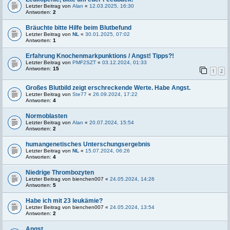
Letzter Beitrag von
Alan
«
12.03.2025, 16:30
Antworten:
2
Bräuchte bitte Hilfe beim Blutbefund
Letzter Beitrag von
NL
«
30.01.2025, 07:02
Antworten:
1
Erfahrung Knochenmarkpunktions / Angst! Tipps?!
Letzter Beitrag von
PMF2SZT
«
03.12.2024, 01:33
Antworten:
15
1
2
Großes Blutbild zeigt erschreckende Werte. Habe Angst.
Letzter Beitrag von
Ste77
«
26.09.2024, 17:22
Antworten:
4
Normoblasten
Letzter Beitrag von
Alan
«
20.07.2024, 15:54
Antworten:
2
humangenetisches Unterschungsergebnis
Letzter Beitrag von
NL
«
15.07.2024, 06:26
Antworten:
4
Niedrige Thrombozyten
Letzter Beitrag von
bienchen007
«
24.05.2024, 14:26
Antworten:
5
Habe ich mit 23 leukämie?
Letzter Beitrag von
bienchen007
«
24.05.2024, 13:54
Antworten:
2
Angst