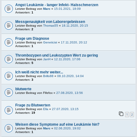
Angst Leukämie - langer Infekt- Halsschmerzen
Letzter Beitrag von
Marc
«
15.01.2021, 18:09
Antworten:
1
Messgenauigkeit von Laborergebnissen
Letzter Beitrag von
Thomas55
«
18.11.2020, 20:15
Antworten:
2
Frage um Diagnose
Letzter Beitrag von
Geneticist
«
17.11.2020, 20:12
Antworten:
1
Thrombozypen und Leukozypten Wert zu gering
Letzter Beitrag von
JanH
«
12.11.2020, 17:06
Antworten:
5
Ich weiß nicht mehr weiter...
Letzter Beitrag von
Brillo88
«
08.10.2020, 14:04
Antworten:
3
blutwerte
Letzter Beitrag von
Fifefox
«
27.08.2020, 13:56
Frage zu Blutwerten
Letzter Beitrag von
Ella
«
27.07.2020, 13:15
Antworten:
19
1
2
Weisen diese Symptome auf eine Leukämie hin?
Letzter Beitrag von
Marc
«
02.06.2020, 19:02
Antworten:
1