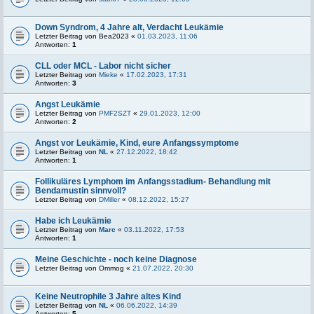
Down Syndrom, 4 Jahre alt, Verdacht Leukämie
Letzter Beitrag von
Bea2023
«
01.03.2023, 11:06
Antworten:
1
CLL oder MCL - Labor nicht sicher
Letzter Beitrag von
Mieke
«
17.02.2023, 17:31
Antworten:
3
Angst Leukämie
Letzter Beitrag von
PMF2SZT
«
29.01.2023, 12:00
Antworten:
2
Angst vor Leukämie, Kind, eure Anfangssymptome
Letzter Beitrag von
NL
«
27.12.2022, 18:42
Antworten:
1
Follikuläres Lymphom im Anfangsstadium- Behandlung mit
Bendamustin sinnvoll?
Letzter Beitrag von
DMiller
«
08.12.2022, 15:27
Habe ich Leukämie
Letzter Beitrag von
Marc
«
03.11.2022, 17:53
Antworten:
1
Meine Geschichte - noch keine Diagnose
Letzter Beitrag von
Ommog
«
21.07.2022, 20:30
Keine Neutrophile 3 Jahre altes Kind
Letzter Beitrag von
NL
«
06.06.2022, 14:39
Antworten:
5