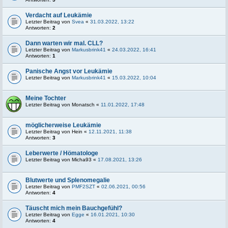
Verdacht auf Leukämie
Letzter Beitrag von
Svea
«
31.03.2022, 13:22
Antworten:
2
Dann warten wir mal. CLL?
Letzter Beitrag von
Markusbrink41
«
24.03.2022, 16:41
Antworten:
1
Panische Angst vor Leukämie
Letzter Beitrag von
Markusbrink41
«
15.03.2022, 10:04
Meine Tochter
Letzter Beitrag von
Monatsch
«
11.01.2022, 17:48
möglicherweise Leukämie
Letzter Beitrag von
Hein
«
12.11.2021, 11:38
Antworten:
3
Leberwerte / Hömatologe
Letzter Beitrag von
Micha93
«
17.08.2021, 13:26
Blutwerte und Splenomegalie
Letzter Beitrag von
PMF2SZT
«
02.06.2021, 00:56
Antworten:
4
Täuscht mich mein Bauchgefühl?
Letzter Beitrag von
Egge
«
16.01.2021, 10:30
Antworten:
4