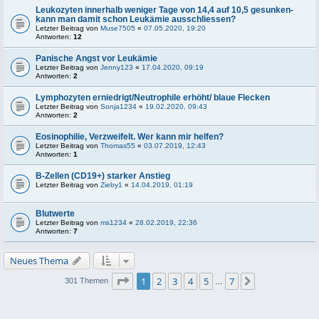
Leukozyten innerhalb weniger Tage von 14,4 auf 10,5 gesunken-
kann man damit schon Leukämie ausschliessen?
Letzter Beitrag von
Muse7505
«
07.05.2020, 19:20
Antworten:
12
Panische Angst vor Leukämie
Letzter Beitrag von
Jenny123
«
17.04.2020, 09:19
Antworten:
2
Lymphozyten erniedrigt/Neutrophile erhöht/ blaue Flecken
Letzter Beitrag von
Sonja1234
«
19.02.2020, 09:43
Antworten:
2
Eosinophilie, Verzweifelt. Wer kann mir helfen?
Letzter Beitrag von
Thomas55
«
03.07.2019, 12:43
Antworten:
1
B-Zellen (CD19+) starker Anstieg
Letzter Beitrag von
Zieby1
«
14.04.2019, 01:19
Blutwerte
Letzter Beitrag von
ms1234
«
28.02.2019, 22:36
Antworten:
7
Neues Thema
Seite
1
von
7
1
2
3
4
5
7
Nächste
301 Themen
…