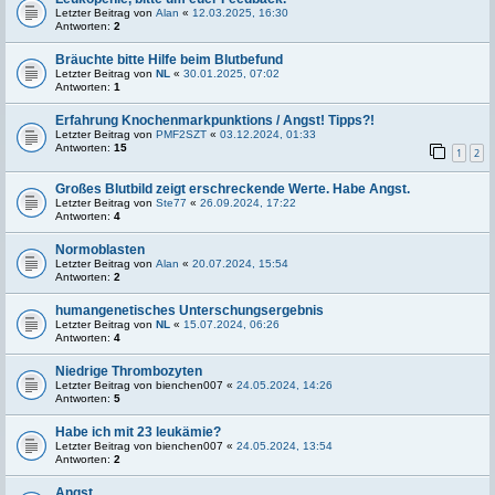
Letzter Beitrag von
Alan
«
12.03.2025, 16:30
Antworten:
2
Bräuchte bitte Hilfe beim Blutbefund
Letzter Beitrag von
NL
«
30.01.2025, 07:02
Antworten:
1
Erfahrung Knochenmarkpunktions / Angst! Tipps?!
Letzter Beitrag von
PMF2SZT
«
03.12.2024, 01:33
Antworten:
15
1
2
Großes Blutbild zeigt erschreckende Werte. Habe Angst.
Letzter Beitrag von
Ste77
«
26.09.2024, 17:22
Antworten:
4
Normoblasten
Letzter Beitrag von
Alan
«
20.07.2024, 15:54
Antworten:
2
humangenetisches Unterschungsergebnis
Letzter Beitrag von
NL
«
15.07.2024, 06:26
Antworten:
4
Niedrige Thrombozyten
Letzter Beitrag von
bienchen007
«
24.05.2024, 14:26
Antworten:
5
Habe ich mit 23 leukämie?
Letzter Beitrag von
bienchen007
«
24.05.2024, 13:54
Antworten:
2
Angst