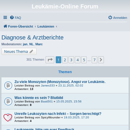
Leukämie-Online Forum
FAQ
Anmelden
Foren-Übersicht
Leukämien
Diagnose & Arztberichte
Moderatoren:
jan
,
NL
,
Marc
Neues Thema
Seite
1
von
7
1
2
3
4
5
7
Nächste
301 Themen
…
Themen
Zu viele Monozyten (Monozytose). Angst vor Leukämie.
Letzter Beitrag von
James333
«
23.11.2025, 02:02
Antworten:
13
Was könnte es sein ? Blutbild
Letzter Beitrag von
Basti501
«
15.05.2025, 15:56
Antworten:
8
Unreife Leukozyten nach Infekt – Sorgen berechtigt?
Letzter Beitrag von
SpicyWounder
«
19.03.2025, 17:20
Antworten:
4
Leukopenie, bitte um euer Feedback.