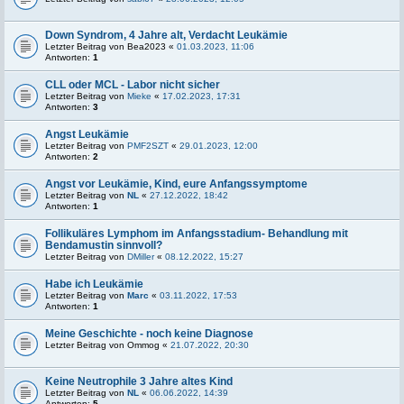
Down Syndrom, 4 Jahre alt, Verdacht Leukämie
Letzter Beitrag von
Bea2023
«
01.03.2023, 11:06
Antworten:
1
CLL oder MCL - Labor nicht sicher
Letzter Beitrag von
Mieke
«
17.02.2023, 17:31
Antworten:
3
Angst Leukämie
Letzter Beitrag von
PMF2SZT
«
29.01.2023, 12:00
Antworten:
2
Angst vor Leukämie, Kind, eure Anfangssymptome
Letzter Beitrag von
NL
«
27.12.2022, 18:42
Antworten:
1
Follikuläres Lymphom im Anfangsstadium- Behandlung mit
Bendamustin sinnvoll?
Letzter Beitrag von
DMiller
«
08.12.2022, 15:27
Habe ich Leukämie
Letzter Beitrag von
Marc
«
03.11.2022, 17:53
Antworten:
1
Meine Geschichte - noch keine Diagnose
Letzter Beitrag von
Ommog
«
21.07.2022, 20:30
Keine Neutrophile 3 Jahre altes Kind
Letzter Beitrag von
NL
«
06.06.2022, 14:39
Antworten:
5