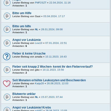
Letzter Beitrag von
PMF2SZT
«
22.04.2024, 11:16
Antworten:
1
Bitte um Hilfe
Letzter Beitrag von
Gast
«
03.04.2024, 17:17
Bitte um hilfe
Letzter Beitrag von
NL
«
28.01.2024, 09:08
Antworten:
1
Angst vor Leukämie
Letzter Beitrag von
Lea10
«
07.01.2024, 22:51
Antworten:
6
Fieber & keine Ursache
Letzter Beitrag von
amalia
«
10.11.2023, 16:43
Fieber seit knapp 2 Wochen- kennt ihr den Fieberverlauf?
Letzter Beitrag von
giko
«
10.11.2023, 15:56
Antworten:
2
Seit Monaten erhöhte Leukozyten und Beschwerden
Letzter Beitrag von
Katja28
«
26.08.2023, 12:03
Antworten:
1
Blutwerte unklar
Letzter Beitrag von
NL
«
15.07.2023, 07:44
Antworten:
1
Angst vor Leukämie/ Krebs
Letzter Beitrag von
sabi67
«
28.06.2023, 12:05