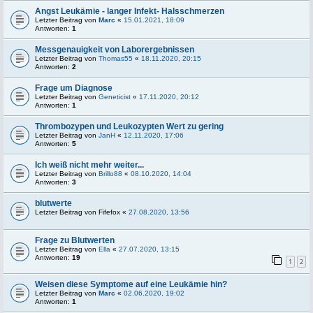
Angst Leukämie - langer Infekt- Halsschmerzen
Letzter Beitrag von
Marc
«
15.01.2021, 18:09
Antworten:
1
Messgenauigkeit von Laborergebnissen
Letzter Beitrag von
Thomas55
«
18.11.2020, 20:15
Antworten:
2
Frage um Diagnose
Letzter Beitrag von
Geneticist
«
17.11.2020, 20:12
Antworten:
1
Thrombozypen und Leukozypten Wert zu gering
Letzter Beitrag von
JanH
«
12.11.2020, 17:06
Antworten:
5
Ich weiß nicht mehr weiter...
Letzter Beitrag von
Brillo88
«
08.10.2020, 14:04
Antworten:
3
blutwerte
Letzter Beitrag von
Fifefox
«
27.08.2020, 13:56
Frage zu Blutwerten
Letzter Beitrag von
Ella
«
27.07.2020, 13:15
Antworten:
19
1
2
Weisen diese Symptome auf eine Leukämie hin?
Letzter Beitrag von
Marc
«
02.06.2020, 19:02
Antworten:
1