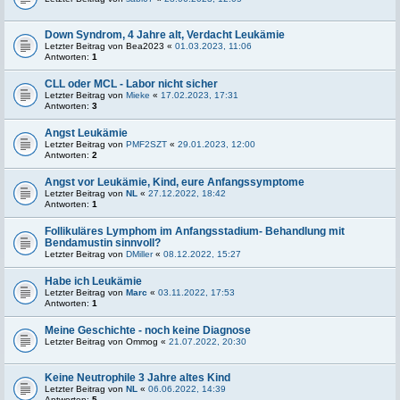
Down Syndrom, 4 Jahre alt, Verdacht Leukämie
Letzter Beitrag von
Bea2023
«
01.03.2023, 11:06
Antworten:
1
CLL oder MCL - Labor nicht sicher
Letzter Beitrag von
Mieke
«
17.02.2023, 17:31
Antworten:
3
Angst Leukämie
Letzter Beitrag von
PMF2SZT
«
29.01.2023, 12:00
Antworten:
2
Angst vor Leukämie, Kind, eure Anfangssymptome
Letzter Beitrag von
NL
«
27.12.2022, 18:42
Antworten:
1
Follikuläres Lymphom im Anfangsstadium- Behandlung mit
Bendamustin sinnvoll?
Letzter Beitrag von
DMiller
«
08.12.2022, 15:27
Habe ich Leukämie
Letzter Beitrag von
Marc
«
03.11.2022, 17:53
Antworten:
1
Meine Geschichte - noch keine Diagnose
Letzter Beitrag von
Ommog
«
21.07.2022, 20:30
Keine Neutrophile 3 Jahre altes Kind
Letzter Beitrag von
NL
«
06.06.2022, 14:39
Antworten:
5