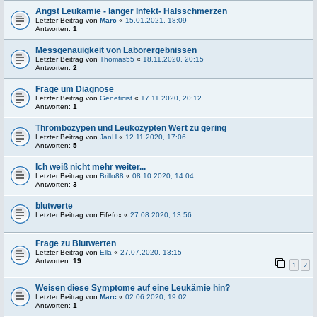
Angst Leukämie - langer Infekt- Halsschmerzen
Letzter Beitrag von
Marc
«
15.01.2021, 18:09
Antworten:
1
Messgenauigkeit von Laborergebnissen
Letzter Beitrag von
Thomas55
«
18.11.2020, 20:15
Antworten:
2
Frage um Diagnose
Letzter Beitrag von
Geneticist
«
17.11.2020, 20:12
Antworten:
1
Thrombozypen und Leukozypten Wert zu gering
Letzter Beitrag von
JanH
«
12.11.2020, 17:06
Antworten:
5
Ich weiß nicht mehr weiter...
Letzter Beitrag von
Brillo88
«
08.10.2020, 14:04
Antworten:
3
blutwerte
Letzter Beitrag von
Fifefox
«
27.08.2020, 13:56
Frage zu Blutwerten
Letzter Beitrag von
Ella
«
27.07.2020, 13:15
Antworten:
19
1
2
Weisen diese Symptome auf eine Leukämie hin?
Letzter Beitrag von
Marc
«
02.06.2020, 19:02
Antworten:
1