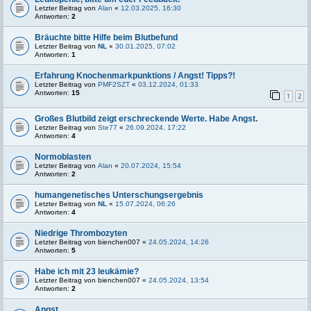
Letzter Beitrag von
Alan
«
12.03.2025, 16:30
Antworten:
2
Bräuchte bitte Hilfe beim Blutbefund
Letzter Beitrag von
NL
«
30.01.2025, 07:02
Antworten:
1
Erfahrung Knochenmarkpunktions / Angst! Tipps?!
Letzter Beitrag von
PMF2SZT
«
03.12.2024, 01:33
Antworten:
15
1
2
Großes Blutbild zeigt erschreckende Werte. Habe Angst.
Letzter Beitrag von
Ste77
«
26.09.2024, 17:22
Antworten:
4
Normoblasten
Letzter Beitrag von
Alan
«
20.07.2024, 15:54
Antworten:
2
humangenetisches Unterschungsergebnis
Letzter Beitrag von
NL
«
15.07.2024, 06:26
Antworten:
4
Niedrige Thrombozyten
Letzter Beitrag von
bienchen007
«
24.05.2024, 14:26
Antworten:
5
Habe ich mit 23 leukämie?
Letzter Beitrag von
bienchen007
«
24.05.2024, 13:54
Antworten:
2
Angst