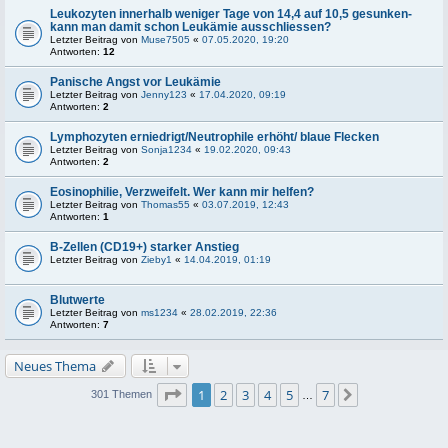
Leukozyten innerhalb weniger Tage von 14,4 auf 10,5 gesunken-
kann man damit schon Leukämie ausschliessen?
Letzter Beitrag von
Muse7505
«
07.05.2020, 19:20
Antworten:
12
Panische Angst vor Leukämie
Letzter Beitrag von
Jenny123
«
17.04.2020, 09:19
Antworten:
2
Lymphozyten erniedrigt/Neutrophile erhöht/ blaue Flecken
Letzter Beitrag von
Sonja1234
«
19.02.2020, 09:43
Antworten:
2
Eosinophilie, Verzweifelt. Wer kann mir helfen?
Letzter Beitrag von
Thomas55
«
03.07.2019, 12:43
Antworten:
1
B-Zellen (CD19+) starker Anstieg
Letzter Beitrag von
Zieby1
«
14.04.2019, 01:19
Blutwerte
Letzter Beitrag von
ms1234
«
28.02.2019, 22:36
Antworten:
7
Neues Thema
Seite
1
von
7
1
2
3
4
5
7
Nächste
301 Themen
…