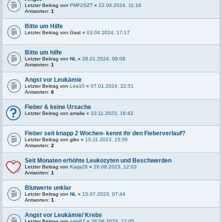
Letzter Beitrag von
PMF2SZT
«
22.04.2024, 11:16
Antworten:
1
Bitte um Hilfe
Letzter Beitrag von
Gast
«
03.04.2024, 17:17
Bitte um hilfe
Letzter Beitrag von
NL
«
28.01.2024, 09:08
Antworten:
1
Angst vor Leukämie
Letzter Beitrag von
Lea10
«
07.01.2024, 22:51
Antworten:
6
Fieber & keine Ursache
Letzter Beitrag von
amalia
«
10.11.2023, 16:43
Fieber seit knapp 2 Wochen- kennt ihr den Fieberverlauf?
Letzter Beitrag von
giko
«
10.11.2023, 15:56
Antworten:
2
Seit Monaten erhöhte Leukozyten und Beschwerden
Letzter Beitrag von
Katja28
«
26.08.2023, 12:03
Antworten:
1
Blutwerte unklar
Letzter Beitrag von
NL
«
15.07.2023, 07:44
Antworten:
1
Angst vor Leukämie/ Krebs
Letzter Beitrag von
sabi67
«
28.06.2023, 12:05