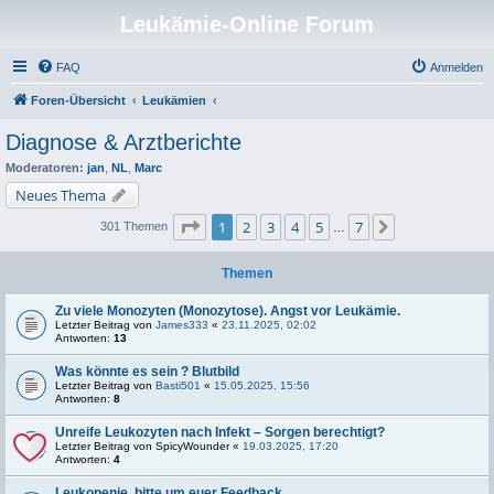
Leukämie-Online Forum
FAQ
Anmelden
Foren-Übersicht
Leukämien
Diagnose & Arztberichte
Moderatoren:
jan
,
NL
,
Marc
Neues Thema
Seite
1
von
7
1
2
3
4
5
7
Nächste
301 Themen
…
Themen
Zu viele Monozyten (Monozytose). Angst vor Leukämie.
Letzter Beitrag von
James333
«
23.11.2025, 02:02
Antworten:
13
Was könnte es sein ? Blutbild
Letzter Beitrag von
Basti501
«
15.05.2025, 15:56
Antworten:
8
Unreife Leukozyten nach Infekt – Sorgen berechtigt?
Letzter Beitrag von
SpicyWounder
«
19.03.2025, 17:20
Antworten:
4
Leukopenie, bitte um euer Feedback.