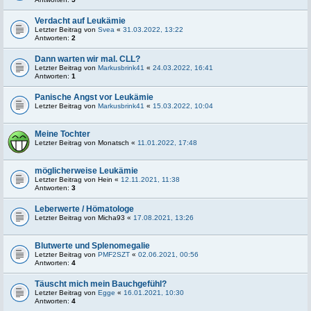
Verdacht auf Leukämie
Letzter Beitrag von
Svea
«
31.03.2022, 13:22
Antworten:
2
Dann warten wir mal. CLL?
Letzter Beitrag von
Markusbrink41
«
24.03.2022, 16:41
Antworten:
1
Panische Angst vor Leukämie
Letzter Beitrag von
Markusbrink41
«
15.03.2022, 10:04
Meine Tochter
Letzter Beitrag von
Monatsch
«
11.01.2022, 17:48
möglicherweise Leukämie
Letzter Beitrag von
Hein
«
12.11.2021, 11:38
Antworten:
3
Leberwerte / Hömatologe
Letzter Beitrag von
Micha93
«
17.08.2021, 13:26
Blutwerte und Splenomegalie
Letzter Beitrag von
PMF2SZT
«
02.06.2021, 00:56
Antworten:
4
Täuscht mich mein Bauchgefühl?
Letzter Beitrag von
Egge
«
16.01.2021, 10:30
Antworten:
4