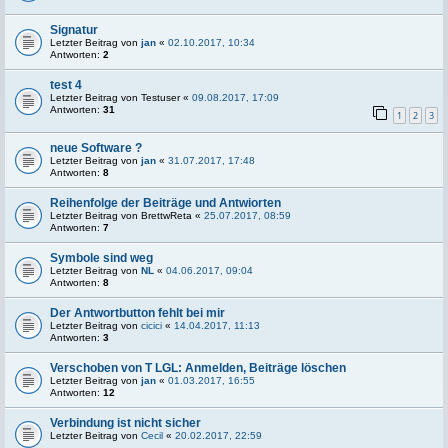
Signatur
Letzter Beitrag von
jan
«
02.10.2017, 10:34
Antworten:
2
test 4
Letzter Beitrag von
Testuser
«
09.08.2017, 17:09
Antworten:
31
1
2
3
neue Software ?
Letzter Beitrag von
jan
«
31.07.2017, 17:48
Antworten:
8
Reihenfolge der Beiträge und Antwiorten
Letzter Beitrag von
BrettwReta
«
25.07.2017, 08:59
Antworten:
7
Symbole sind weg
Letzter Beitrag von
NL
«
04.06.2017, 09:04
Antworten:
8
Der Antwortbutton fehlt bei mir
Letzter Beitrag von
cicici
«
14.04.2017, 11:13
Antworten:
3
Verschoben von T LGL: Anmelden, Beiträge löschen
Letzter Beitrag von
jan
«
01.03.2017, 16:55
Antworten:
12
Verbindung ist nicht sicher
Letzter Beitrag von
Cecil
«
20.02.2017, 22:59