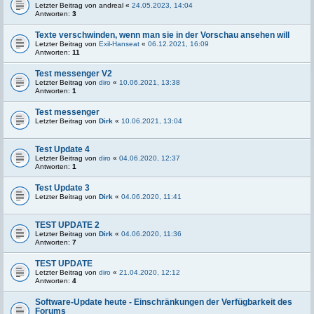
Letzter Beitrag von
andreal
«
24.05.2023, 14:04
Antworten:
3
Texte verschwinden, wenn man sie in der Vorschau ansehen will
Letzter Beitrag von
Exil-Hanseat
«
06.12.2021, 16:09
Antworten:
11
Test messenger V2
Letzter Beitrag von
diro
«
10.06.2021, 13:38
Antworten:
1
Test messenger
Letzter Beitrag von
Dirk
«
10.06.2021, 13:04
Test Update 4
Letzter Beitrag von
diro
«
04.06.2020, 12:37
Antworten:
1
Test Update 3
Letzter Beitrag von
Dirk
«
04.06.2020, 11:41
TEST UPDATE 2
Letzter Beitrag von
Dirk
«
04.06.2020, 11:36
Antworten:
7
TEST UPDATE
Letzter Beitrag von
diro
«
21.04.2020, 12:12
Antworten:
4
Software-Update heute - Einschränkungen der Verfügbarkeit des
Forums