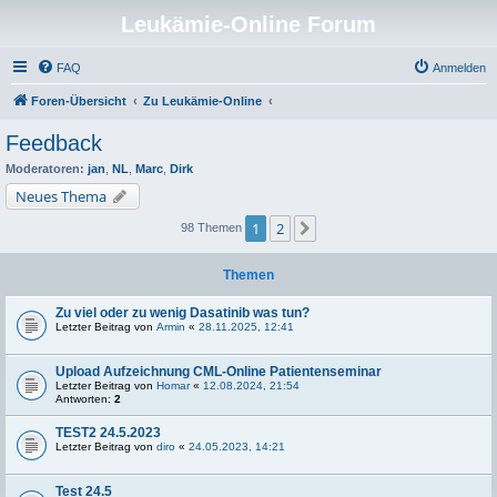
Leukämie-Online Forum
FAQ
Anmelden
Foren-Übersicht
Zu Leukämie-Online
Feedback
Moderatoren:
jan
,
NL
,
Marc
,
Dirk
Neues Thema
1
2
Nächste
98 Themen
Themen
Zu viel oder zu wenig Dasatinib was tun?
Letzter Beitrag von
Armin
«
28.11.2025, 12:41
Upload Aufzeichnung CML-Online Patientenseminar
Letzter Beitrag von
Homar
«
12.08.2024, 21:54
Antworten:
2
TEST2 24.5.2023
Letzter Beitrag von
diro
«
24.05.2023, 14:21
Test 24.5