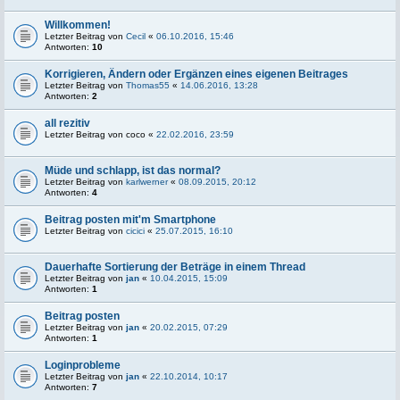
Willkommen!
Letzter Beitrag von
Cecil
«
06.10.2016, 15:46
Antworten:
10
Korrigieren, Ändern oder Ergänzen eines eigenen Beitrages
Letzter Beitrag von
Thomas55
«
14.06.2016, 13:28
Antworten:
2
all rezitiv
Letzter Beitrag von
coco
«
22.02.2016, 23:59
Müde und schlapp, ist das normal?
Letzter Beitrag von
karlwerner
«
08.09.2015, 20:12
Antworten:
4
Beitrag posten mit'm Smartphone
Letzter Beitrag von
cicici
«
25.07.2015, 16:10
Dauerhafte Sortierung der Beträge in einem Thread
Letzter Beitrag von
jan
«
10.04.2015, 15:09
Antworten:
1
Beitrag posten
Letzter Beitrag von
jan
«
20.02.2015, 07:29
Antworten:
1
Loginprobleme
Letzter Beitrag von
jan
«
22.10.2014, 10:17
Antworten:
7