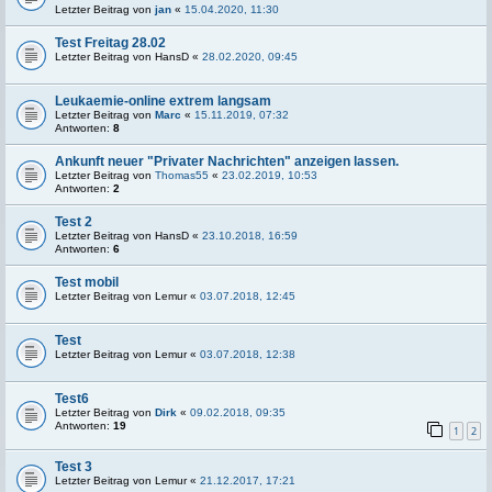
Letzter Beitrag von
jan
«
15.04.2020, 11:30
Test Freitag 28.02
Letzter Beitrag von
HansD
«
28.02.2020, 09:45
Leukaemie-online extrem langsam
Letzter Beitrag von
Marc
«
15.11.2019, 07:32
Antworten:
8
Ankunft neuer "Privater Nachrichten" anzeigen lassen.
Letzter Beitrag von
Thomas55
«
23.02.2019, 10:53
Antworten:
2
Test 2
Letzter Beitrag von
HansD
«
23.10.2018, 16:59
Antworten:
6
Test mobil
Letzter Beitrag von
Lemur
«
03.07.2018, 12:45
Test
Letzter Beitrag von
Lemur
«
03.07.2018, 12:38
Test6
Letzter Beitrag von
Dirk
«
09.02.2018, 09:35
Antworten:
19
1
2
Test 3
Letzter Beitrag von
Lemur
«
21.12.2017, 17:21