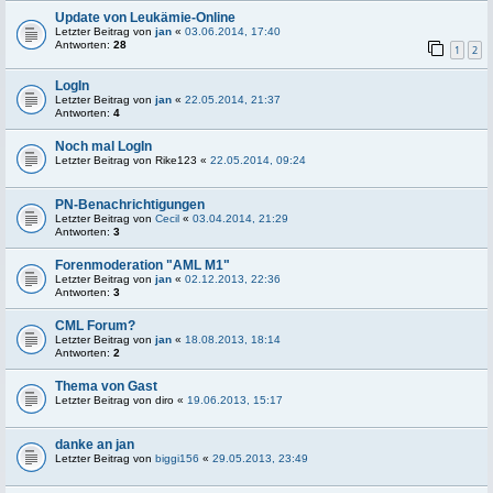
Update von Leukämie-Online
Letzter Beitrag von
jan
«
03.06.2014, 17:40
Antworten:
28
1
2
LogIn
Letzter Beitrag von
jan
«
22.05.2014, 21:37
Antworten:
4
Noch mal LogIn
Letzter Beitrag von
Rike123
«
22.05.2014, 09:24
PN-Benachrichtigungen
Letzter Beitrag von
Cecil
«
03.04.2014, 21:29
Antworten:
3
Forenmoderation "AML M1"
Letzter Beitrag von
jan
«
02.12.2013, 22:36
Antworten:
3
CML Forum?
Letzter Beitrag von
jan
«
18.08.2013, 18:14
Antworten:
2
Thema von Gast
Letzter Beitrag von
diro
«
19.06.2013, 15:17
danke an jan
Letzter Beitrag von
biggi156
«
29.05.2013, 23:49