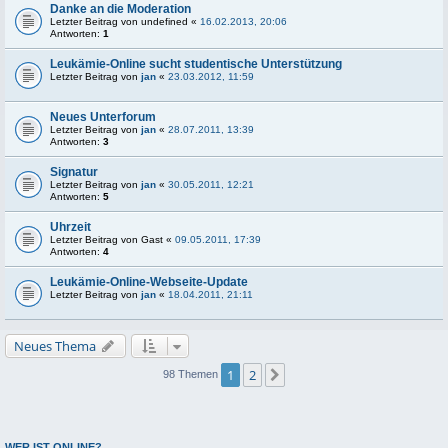
Danke an die Moderation
Letzter Beitrag von
undefined
«
16.02.2013, 20:06
Antworten:
1
Leukämie-Online sucht studentische Unterstützung
Letzter Beitrag von
jan
«
23.03.2012, 11:59
Neues Unterforum
Letzter Beitrag von
jan
«
28.07.2011, 13:39
Antworten:
3
Signatur
Letzter Beitrag von
jan
«
30.05.2011, 12:21
Antworten:
5
Uhrzeit
Letzter Beitrag von
Gast
«
09.05.2011, 17:39
Antworten:
4
Leukämie-Online-Webseite-Update
Letzter Beitrag von
jan
«
18.04.2011, 21:11
Neues Thema
1
2
Nächste
98 Themen
WER IST ONLINE?