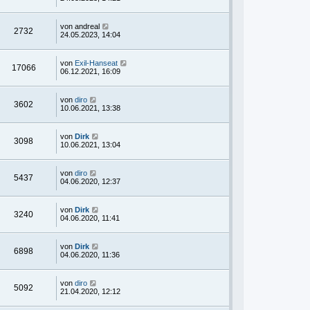
von
andreal
2732
24.05.2023, 14:04
von
Exil-Hanseat
17066
06.12.2021, 16:09
von
diro
3602
10.06.2021, 13:38
von
Dirk
3098
10.06.2021, 13:04
von
diro
5437
04.06.2020, 12:37
von
Dirk
3240
04.06.2020, 11:41
von
Dirk
6898
04.06.2020, 11:36
von
diro
5092
21.04.2020, 12:12