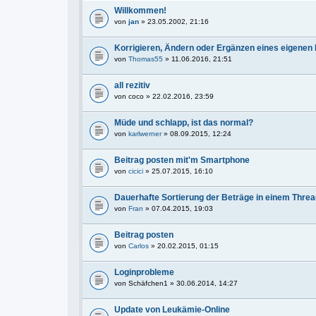
Willkommen!
von
jan
» 23.05.2002, 21:16
Korrigieren, Ändern oder Ergänzen eines eigenen
von
Thomas55
» 11.06.2016, 21:51
all rezitiv
von
coco
» 22.02.2016, 23:59
Müde und schlapp, ist das normal?
von
karlwerner
» 08.09.2015, 12:24
Beitrag posten mit'm Smartphone
von
cicici
» 25.07.2015, 16:10
Dauerhafte Sortierung der Beträge in einem Thre
von
Fran
» 07.04.2015, 19:03
Beitrag posten
von
Carlos
» 20.02.2015, 01:15
Loginprobleme
von
Schäfchen1
» 30.06.2014, 14:27
Update von Leukämie-Online