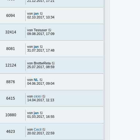
21.12.2017, 17:21
von
jan
6094
02.10.2017, 10:34
von
Testuser
32414
09.08.2017, 17:09
von
jan
8081
31.07.2017, 17:48
von
BrettwReta
12124
25.07.2017, 08:59
von
NL
8876
04.06.2017, 09:04
von
cicici
6415
14.04.2017, 11:13
von
jan
10880
01.03.2017, 16:55
von
Cecil
4623
20.02.2017, 22:59