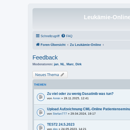
Leukämie-Onlin
Schnellzugriff
FAQ
Foren-Übersicht
Zu Leukämie-Online
Feedback
Moderatoren:
jan
,
NL
,
Marc
,
Dirk
Neues Thema
THEMEN
Zu viel oder zu wenig Dasatinib was tun?
von
Armin
» 28.11.2025, 12:41
Upload Aufzeichnung CML-Online Patientensemin
von
Stefan777
» 29.04.2024, 19:17
TEST2 24.5.2023
von
diro
» 24.05.2023, 14:21