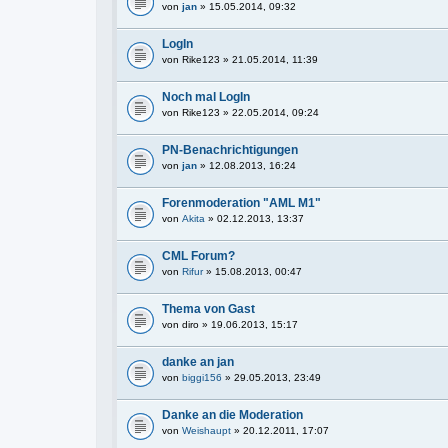
von
jan
» 15.05.2014, 09:32
LogIn
von
Rike123
» 21.05.2014, 11:39
Noch mal LogIn
von
Rike123
» 22.05.2014, 09:24
PN-Benachrichtigungen
von
jan
» 12.08.2013, 16:24
Forenmoderation "AML M1"
von
Akita
» 02.12.2013, 13:37
CML Forum?
von
Rifur
» 15.08.2013, 00:47
Thema von Gast
von
diro
» 19.06.2013, 15:17
danke an jan
von
biggi156
» 29.05.2013, 23:49
Danke an die Moderation
von
Weishaupt
» 20.12.2011, 17:07