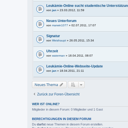
Leukämie-Online sucht studentische Unterstützun
von
jan
» 23.03.2012, 11:59
Neues Unterforum
von
marwin1077
» 02.07.2011, 17:07
Signatur
von
Weishaupt
» 26.05.2011, 15:34
Uhrzeit
von
waterman
» 18.04.2011, 08:07
Leukämie-Online-Webseite-Update
von
jan
» 18.04.2011, 21:11
Neues Thema
Zurück zur Foren-Übersicht
WER IST ONLINE?
Mitglieder in diesem Forum: 0 Mitglieder und 1 Gast
BERECHTIGUNGEN IN DIESEM FORUM
Du
darfst
neue Themen in diesem Forum erstellen.