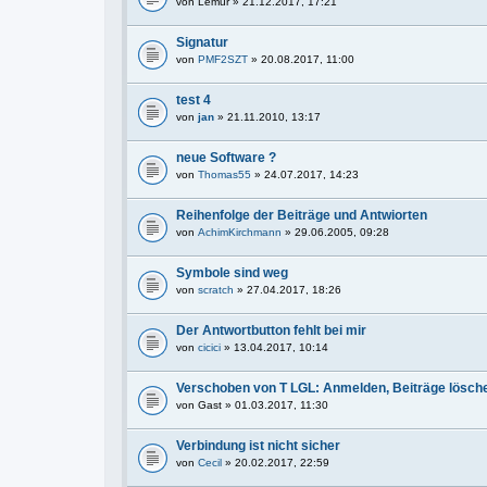
von
Lemur
» 21.12.2017, 17:21
Signatur
von
PMF2SZT
» 20.08.2017, 11:00
test 4
von
jan
» 21.11.2010, 13:17
neue Software ?
von
Thomas55
» 24.07.2017, 14:23
Reihenfolge der Beiträge und Antwiorten
von
AchimKirchmann
» 29.06.2005, 09:28
Symbole sind weg
von
scratch
» 27.04.2017, 18:26
Der Antwortbutton fehlt bei mir
von
cicici
» 13.04.2017, 10:14
Verschoben von T LGL: Anmelden, Beiträge lösch
von
Gast
» 01.03.2017, 11:30
Verbindung ist nicht sicher
von
Cecil
» 20.02.2017, 22:59