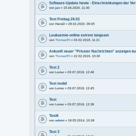
Software-Update heute - Einschränkungen der Ve
von
jan
» 15.04.2020, 11:30
Test Freitag 28.02
von
HansD
» 28.02.2020, 09:45
Leukaemie-online extrem langsam
von
Thomas55
» 03.02.2018, 11:21
Ankunft neuer "Privater Nachrichten" anzeigen la
von
Thomas55
» 22.02.2019, 10:30
Test 2
von
Lemur
» 03.07.2018, 12:48
Test mobil
von
Lemur
» 03.07.2018, 12:45
Test
von
Lemur
» 03.07.2018, 12:38
Test6
von
admin
» 19.05.2014, 10:38
Test 3