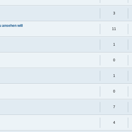
3
 ansehen will
11
1
0
1
0
7
4