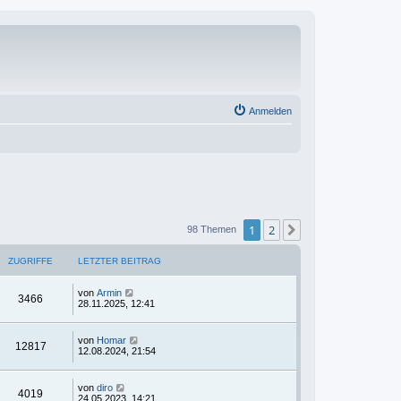
Anmelden
1
2
Nächste
98 Themen
ZUGRIFFE
LETZTER BEITRAG
von
Armin
3466
28.11.2025, 12:41
von
Homar
12817
12.08.2024, 21:54
von
diro
4019
24.05.2023, 14:21