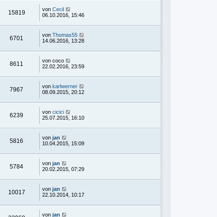
von
Cecil
15819
06.10.2016, 15:46
von
Thomas55
6701
14.06.2016, 13:28
von
coco
8611
22.02.2016, 23:59
von
karlwerner
7967
08.09.2015, 20:12
von
cicici
6239
25.07.2015, 16:10
von
jan
5816
10.04.2015, 15:09
von
jan
5784
20.02.2015, 07:29
von
jan
10017
22.10.2014, 10:17
von
jan