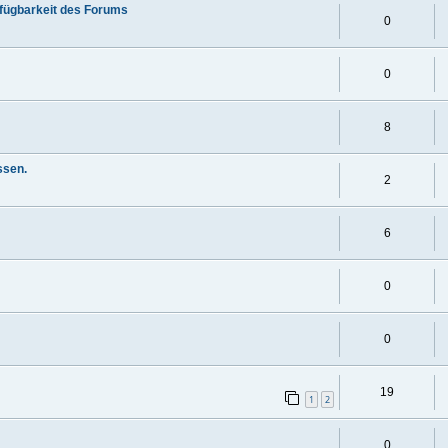
rfügbarkeit des Forums
0
0
8
ssen.
2
6
0
0
19
1
2
0