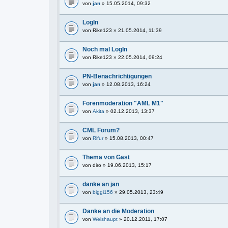
von
jan
» 15.05.2014, 09:32
LogIn
von
Rike123
» 21.05.2014, 11:39
Noch mal LogIn
von
Rike123
» 22.05.2014, 09:24
PN-Benachrichtigungen
von
jan
» 12.08.2013, 16:24
Forenmoderation "AML M1"
von
Akita
» 02.12.2013, 13:37
CML Forum?
von
Rifur
» 15.08.2013, 00:47
Thema von Gast
von
diro
» 19.06.2013, 15:17
danke an jan
von
biggi156
» 29.05.2013, 23:49
Danke an die Moderation
von
Weishaupt
» 20.12.2011, 17:07