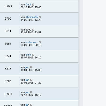
von
Cecil
15824
06.10.2016, 15:46
von
Thomas55
6702
14.06.2016, 13:28
von
coco
8611
22.02.2016, 23:59
von
karlwerner
7967
08.09.2015, 20:12
von
cicici
6241
25.07.2015, 16:10
von
jan
5816
10.04.2015, 15:09
von
jan
5784
20.02.2015, 07:29
von
jan
10017
22.10.2014, 10:17
von
jan