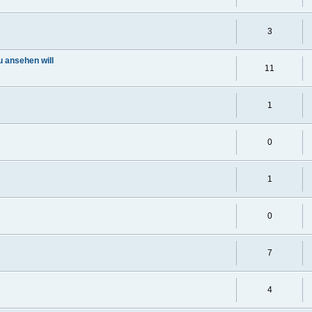
3
 ansehen will
11
1
0
1
0
7
4