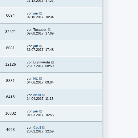
21.12.2017, 17:21
von
jan
6094
02.10.2017, 10:34
von
Testuser
32421
09.08.2017, 17:09
von
jan
8081
31.07.2017, 17:48
von
BrettwReta
12126
25.07.2017, 08:59
von
NL
8881
04.06.2017, 09:04
von
cicici
6415
14.04.2017, 11:13
von
jan
10882
01.03.2017, 16:55
von
Cecil
4623
20.02.2017, 22:59