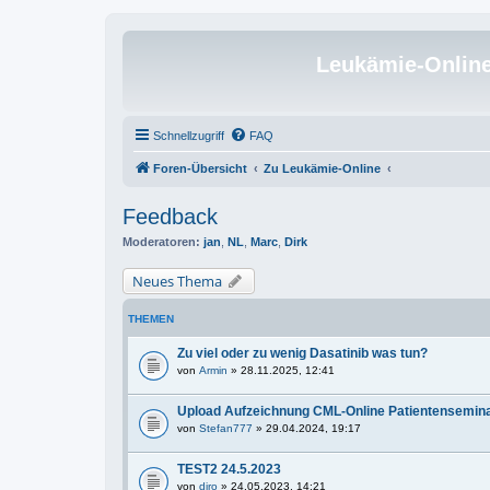
Leukämie-Onlin
Schnellzugriff
FAQ
Foren-Übersicht
Zu Leukämie-Online
Feedback
Moderatoren:
jan
,
NL
,
Marc
,
Dirk
Neues Thema
THEMEN
Zu viel oder zu wenig Dasatinib was tun?
von
Armin
» 28.11.2025, 12:41
Upload Aufzeichnung CML-Online Patientensemin
von
Stefan777
» 29.04.2024, 19:17
TEST2 24.5.2023
von
diro
» 24.05.2023, 14:21