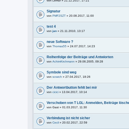
von
Lemur
» 21.12.2017, 17:21
Signatur
von
PMF2SZT
» 20.08.2017, 11:00
test 4
von
jan
» 21.11.2010, 13:17
neue Software ?
von
Thomas55
» 24.07.2017, 14:23
Reihenfolge der Beiträge und Antwiorten
von
AchimKirchmann
» 29.06.2005, 09:28
Symbole sind weg
von
scratch
» 27.04.2017, 18:26
Der Antwortbutton fehlt bei mir
von
cicici
» 13.04.2017, 10:14
Verschoben von T LGL: Anmelden, Beiträge lösch
von
Gast
» 01.03.2017, 11:30
Verbindung ist nicht sicher
von
Cecil
» 20.02.2017, 22:59