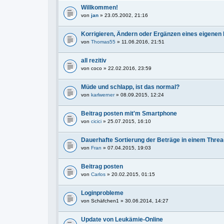
Willkommen!
von
jan
» 23.05.2002, 21:16
Korrigieren, Ändern oder Ergänzen eines eigenen
von
Thomas55
» 11.06.2016, 21:51
all rezitiv
von
coco
» 22.02.2016, 23:59
Müde und schlapp, ist das normal?
von
karlwerner
» 08.09.2015, 12:24
Beitrag posten mit'm Smartphone
von
cicici
» 25.07.2015, 16:10
Dauerhafte Sortierung der Beträge in einem Thre
von
Fran
» 07.04.2015, 19:03
Beitrag posten
von
Carlos
» 20.02.2015, 01:15
Loginprobleme
von
Schäfchen1
» 30.06.2014, 14:27
Update von Leukämie-Online