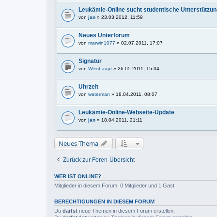
Leukämie-Online sucht studentische Unterstützun
von
jan
» 23.03.2012, 11:59
Neues Unterforum
von
marwin1077
» 02.07.2011, 17:07
Signatur
von
Weishaupt
» 26.05.2011, 15:34
Uhrzeit
von
waterman
» 18.04.2011, 08:07
Leukämie-Online-Webseite-Update
von
jan
» 18.04.2011, 21:11
Neues Thema
Zurück zur Foren-Übersicht
WER IST ONLINE?
Mitglieder in diesem Forum: 0 Mitglieder und 1 Gast
BERECHTIGUNGEN IN DIESEM FORUM
Du
darfst
neue Themen in diesem Forum erstellen.