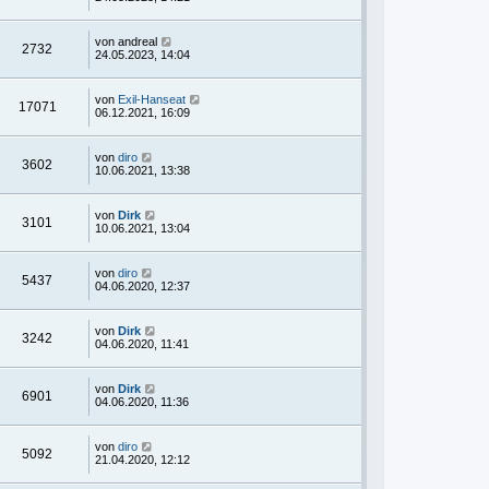
von
andreal
2732
24.05.2023, 14:04
von
Exil-Hanseat
17071
06.12.2021, 16:09
von
diro
3602
10.06.2021, 13:38
von
Dirk
3101
10.06.2021, 13:04
von
diro
5437
04.06.2020, 12:37
von
Dirk
3242
04.06.2020, 11:41
von
Dirk
6901
04.06.2020, 11:36
von
diro
5092
21.04.2020, 12:12