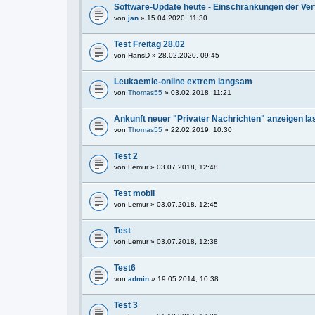
Software-Update heute - Einschränkungen der Ve
von
jan
» 15.04.2020, 11:30
Test Freitag 28.02
von
HansD
» 28.02.2020, 09:45
Leukaemie-online extrem langsam
von
Thomas55
» 03.02.2018, 11:21
Ankunft neuer "Privater Nachrichten" anzeigen la
von
Thomas55
» 22.02.2019, 10:30
Test 2
von
Lemur
» 03.07.2018, 12:48
Test mobil
von
Lemur
» 03.07.2018, 12:45
Test
von
Lemur
» 03.07.2018, 12:38
Test6
von
admin
» 19.05.2014, 10:38
Test 3