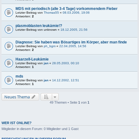
MDS mit periodisch (alle 3-4 Tage) vorkommendem Fieber
Letzter Beitrag von
Thomas55
«
08.03.2006, 19:06
Antworten:
2
plasmoblasten leukämie!?
Letzter Beitrag von
unknown
«
18.12.2005, 21:56
Diagnose: Sie haben was Bösartiges im Körper, aber man finde
Letzter Beitrag von
ph_bgm
«
22.04.2005, 14:56
Antworten:
2
Haarzell-Leukämie
Letzter Beitrag von
jan
«
28.05.2003, 00:10
Antworten:
1
mds
Letzter Beitrag von
jan
«
14.12.2002, 12:51
Antworten:
1
Neues Thema
49 Themen • Seite
1
von
1
WER IST ONLINE?
Mitglieder in diesem Forum: 0 Mitglieder und 1 Gast
BERECHTIGUNGEN IN DIESEM FORUM