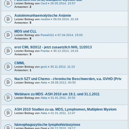
Letzter Beitrag von
Cecil
«
26.05.2014, 15:57
Antworten:
2
Autoimmunhaemolytische Anämie
Letzter Beitrag von
modimi
«
09.04.2014, 22:18
Antworten:
5
MDS und CLL
Letzter Beitrag von
Petra0111
«
07.04.2014, 15:03
Antworten:
8
erst CML 9/2012 - jetzt zusaetzlich NHL 11/2013
Letzter Beitrag von
Franke
«
30.12.2013, 19:23
Antworten:
9
CMML
Letzter Beitrag von
geck
«
30.11.2012, 11:15
Antworten:
1
Nach SZT und Chemo - chronische Beschwerden, v.a. GVHD (Priv
Letzter Beitrag von
Akita
«
28.08.2012, 00:55
Webinare zu MDS -ASH 2010 am 19.1. und 31.1.2011
Letzter Beitrag von
Akita
«
01.01.2011, 20:52
ASH 2010 Studien zu ua. MDS, Lymphomen, Multiplem Myelom
Letzter Beitrag von
Akita
«
01.01.2011, 12:47
hämophagozytische lymphohistiozytose
Letzter Beitrag von
Gast
«
06.12.2010, 19:17