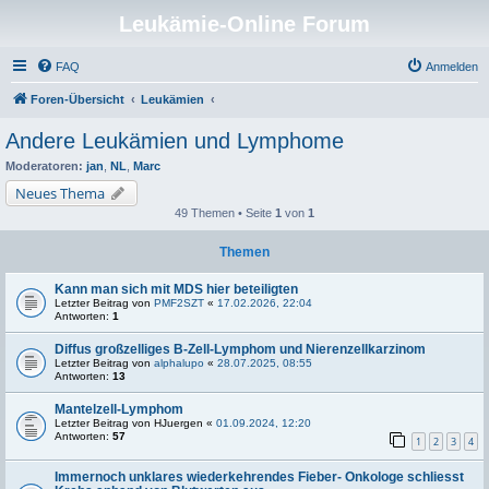
Leukämie-Online Forum
FAQ
Anmelden
Foren-Übersicht
Leukämien
Andere Leukämien und Lymphome
Moderatoren:
jan
,
NL
,
Marc
Neues Thema
49 Themen • Seite
1
von
1
Themen
Kann man sich mit MDS hier beteiligten
Letzter Beitrag von
PMF2SZT
«
17.02.2026, 22:04
Antworten:
1
Diffus großzelliges B-Zell-Lymphom und Nierenzellkarzinom
Letzter Beitrag von
alphalupo
«
28.07.2025, 08:55
Antworten:
13
Mantelzell-Lymphom
Letzter Beitrag von
HJuergen
«
01.09.2024, 12:20
Antworten:
57
1
2
3
4
Immernoch unklares wiederkehrendes Fieber- Onkologe schliesst