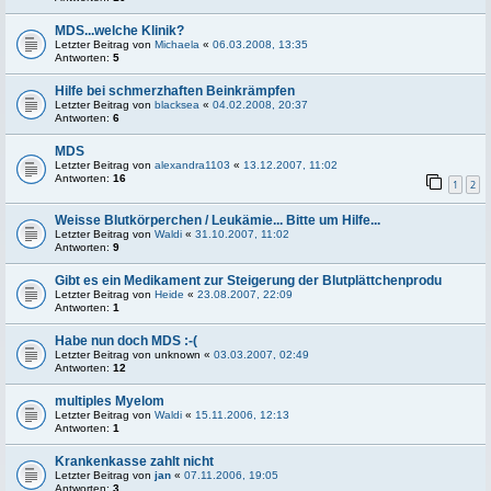
MDS...welche Klinik?
Letzter Beitrag von
Michaela
«
06.03.2008, 13:35
Antworten:
5
Hilfe bei schmerzhaften Beinkrämpfen
Letzter Beitrag von
blacksea
«
04.02.2008, 20:37
Antworten:
6
MDS
Letzter Beitrag von
alexandra1103
«
13.12.2007, 11:02
Antworten:
16
1
2
Weisse Blutkörperchen / Leukämie... Bitte um Hilfe...
Letzter Beitrag von
Waldi
«
31.10.2007, 11:02
Antworten:
9
Gibt es ein Medikament zur Steigerung der Blutplättchenprodu
Letzter Beitrag von
Heide
«
23.08.2007, 22:09
Antworten:
1
Habe nun doch MDS :-(
Letzter Beitrag von
unknown
«
03.03.2007, 02:49
Antworten:
12
multiples Myelom
Letzter Beitrag von
Waldi
«
15.11.2006, 12:13
Antworten:
1
Krankenkasse zahlt nicht
Letzter Beitrag von
jan
«
07.11.2006, 19:05
Antworten:
3