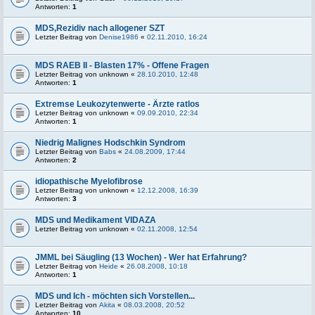
Antworten:
1
MDS,Rezidiv nach allogener SZT
Letzter Beitrag von
Denise1986
«
02.11.2010, 16:24
MDS RAEB II - Blasten 17% - Offene Fragen
Letzter Beitrag von
unknown
«
28.10.2010, 12:48
Antworten:
1
Extremse Leukozytenwerte - Ärzte ratlos
Letzter Beitrag von
unknown
«
09.09.2010, 22:34
Antworten:
1
Niedrig Malignes Hodschkin Syndrom
Letzter Beitrag von
Babs
«
24.08.2009, 17:44
Antworten:
2
idiopathische Myelofibrose
Letzter Beitrag von
unknown
«
12.12.2008, 16:39
Antworten:
3
MDS und Medikament VIDAZA
Letzter Beitrag von
unknown
«
02.11.2008, 12:54
JMML bei Säugling (13 Wochen) - Wer hat Erfahrung?
Letzter Beitrag von
Heide
«
26.08.2008, 10:18
Antworten:
1
MDS und Ich - möchten sich Vorstellen...
Letzter Beitrag von
Akita
«
08.03.2008, 20:52
Antworten:
10