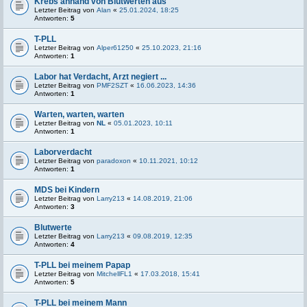
Krebs anhand von Blutwerten aus
Letzter Beitrag von
Alan
«
25.01.2024, 18:25
Antworten:
5
T-PLL
Letzter Beitrag von
Alper61250
«
25.10.2023, 21:16
Antworten:
1
Labor hat Verdacht, Arzt negiert ...
Letzter Beitrag von
PMF2SZT
«
16.06.2023, 14:36
Antworten:
1
Warten, warten, warten
Letzter Beitrag von
NL
«
05.01.2023, 10:11
Antworten:
1
Laborverdacht
Letzter Beitrag von
paradoxon
«
10.11.2021, 10:12
Antworten:
1
MDS bei Kindern
Letzter Beitrag von
Larry213
«
14.08.2019, 21:06
Antworten:
3
Blutwerte
Letzter Beitrag von
Larry213
«
09.08.2019, 12:35
Antworten:
4
T-PLL bei meinem Papap
Letzter Beitrag von
MitchellFL1
«
17.03.2018, 15:41
Antworten:
5
T-PLL bei meinem Mann