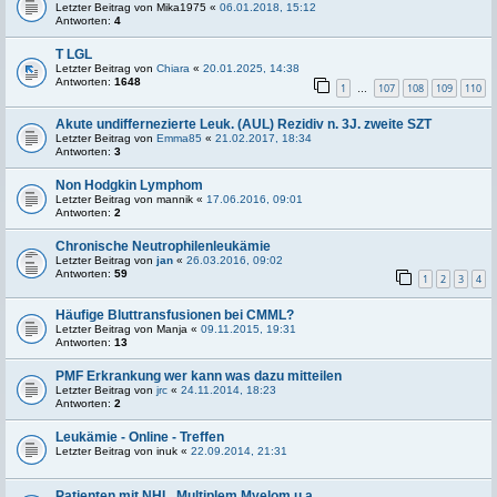
Letzter Beitrag von
Mika1975
«
06.01.2018, 15:12
Antworten:
4
T LGL
Letzter Beitrag von
Chiara
«
20.01.2025, 14:38
Antworten:
1648
1
107
108
109
110
…
Akute undiffernezierte Leuk. (AUL) Rezidiv n. 3J. zweite SZT
Letzter Beitrag von
Emma85
«
21.02.2017, 18:34
Antworten:
3
Non Hodgkin Lymphom
Letzter Beitrag von
mannik
«
17.06.2016, 09:01
Antworten:
2
Chronische Neutrophilenleukämie
Letzter Beitrag von
jan
«
26.03.2016, 09:02
Antworten:
59
1
2
3
4
Häufige Bluttransfusionen bei CMML?
Letzter Beitrag von
Manja
«
09.11.2015, 19:31
Antworten:
13
PMF Erkrankung wer kann was dazu mitteilen
Letzter Beitrag von
jrc
«
24.11.2014, 18:23
Antworten:
2
Leukämie - Online - Treffen
Letzter Beitrag von
inuk
«
22.09.2014, 21:31
Patienten mit NHL, Multiplem Myelom u.a.