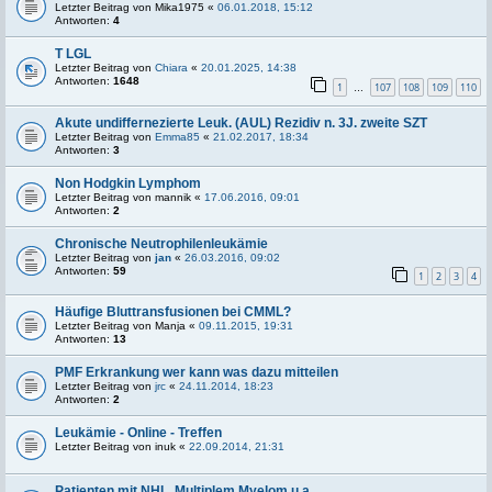
Letzter Beitrag von
Mika1975
«
06.01.2018, 15:12
Antworten:
4
T LGL
Letzter Beitrag von
Chiara
«
20.01.2025, 14:38
Antworten:
1648
1
107
108
109
110
…
Akute undiffernezierte Leuk. (AUL) Rezidiv n. 3J. zweite SZT
Letzter Beitrag von
Emma85
«
21.02.2017, 18:34
Antworten:
3
Non Hodgkin Lymphom
Letzter Beitrag von
mannik
«
17.06.2016, 09:01
Antworten:
2
Chronische Neutrophilenleukämie
Letzter Beitrag von
jan
«
26.03.2016, 09:02
Antworten:
59
1
2
3
4
Häufige Bluttransfusionen bei CMML?
Letzter Beitrag von
Manja
«
09.11.2015, 19:31
Antworten:
13
PMF Erkrankung wer kann was dazu mitteilen
Letzter Beitrag von
jrc
«
24.11.2014, 18:23
Antworten:
2
Leukämie - Online - Treffen
Letzter Beitrag von
inuk
«
22.09.2014, 21:31
Patienten mit NHL, Multiplem Myelom u.a.