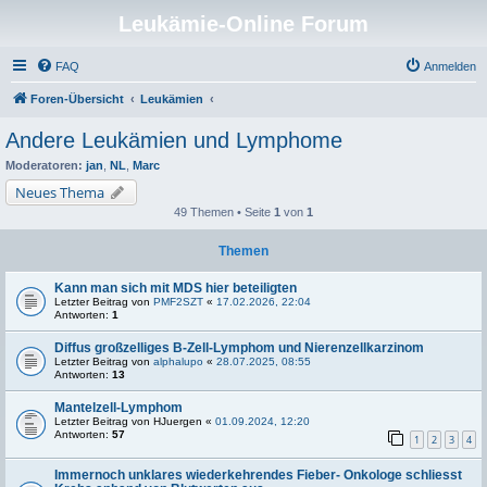
Leukämie-Online Forum
FAQ
Anmelden
Foren-Übersicht
Leukämien
Andere Leukämien und Lymphome
Moderatoren:
jan
,
NL
,
Marc
Neues Thema
49 Themen • Seite
1
von
1
Themen
Kann man sich mit MDS hier beteiligten
Letzter Beitrag von
PMF2SZT
«
17.02.2026, 22:04
Antworten:
1
Diffus großzelliges B-Zell-Lymphom und Nierenzellkarzinom
Letzter Beitrag von
alphalupo
«
28.07.2025, 08:55
Antworten:
13
Mantelzell-Lymphom
Letzter Beitrag von
HJuergen
«
01.09.2024, 12:20
Antworten:
57
1
2
3
4
Immernoch unklares wiederkehrendes Fieber- Onkologe schliesst