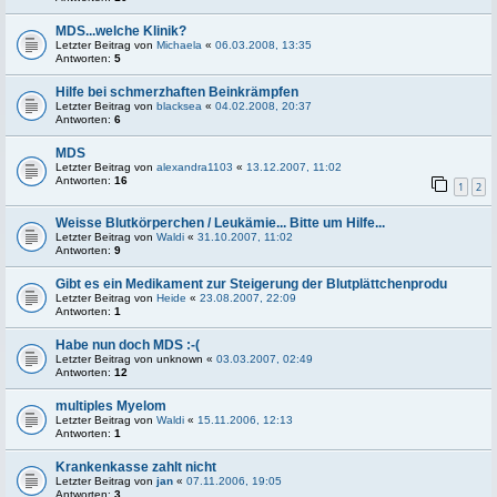
MDS...welche Klinik?
Letzter Beitrag von
Michaela
«
06.03.2008, 13:35
Antworten:
5
Hilfe bei schmerzhaften Beinkrämpfen
Letzter Beitrag von
blacksea
«
04.02.2008, 20:37
Antworten:
6
MDS
Letzter Beitrag von
alexandra1103
«
13.12.2007, 11:02
Antworten:
16
1
2
Weisse Blutkörperchen / Leukämie... Bitte um Hilfe...
Letzter Beitrag von
Waldi
«
31.10.2007, 11:02
Antworten:
9
Gibt es ein Medikament zur Steigerung der Blutplättchenprodu
Letzter Beitrag von
Heide
«
23.08.2007, 22:09
Antworten:
1
Habe nun doch MDS :-(
Letzter Beitrag von
unknown
«
03.03.2007, 02:49
Antworten:
12
multiples Myelom
Letzter Beitrag von
Waldi
«
15.11.2006, 12:13
Antworten:
1
Krankenkasse zahlt nicht
Letzter Beitrag von
jan
«
07.11.2006, 19:05
Antworten:
3