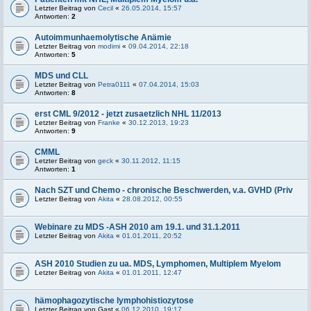
Letzter Beitrag von
Cecil
«
26.05.2014, 15:57
Antworten:
2
Autoimmunhaemolytische Anämie
Letzter Beitrag von
modimi
«
09.04.2014, 22:18
Antworten:
5
MDS und CLL
Letzter Beitrag von
Petra0111
«
07.04.2014, 15:03
Antworten:
8
erst CML 9/2012 - jetzt zusaetzlich NHL 11/2013
Letzter Beitrag von
Franke
«
30.12.2013, 19:23
Antworten:
9
CMML
Letzter Beitrag von
geck
«
30.11.2012, 11:15
Antworten:
1
Nach SZT und Chemo - chronische Beschwerden, v.a. GVHD (Priv
Letzter Beitrag von
Akita
«
28.08.2012, 00:55
Webinare zu MDS -ASH 2010 am 19.1. und 31.1.2011
Letzter Beitrag von
Akita
«
01.01.2011, 20:52
ASH 2010 Studien zu ua. MDS, Lymphomen, Multiplem Myelom
Letzter Beitrag von
Akita
«
01.01.2011, 12:47
hämophagozytische lymphohistiozytose
Letzter Beitrag von
Gast
«
06.12.2010, 19:17