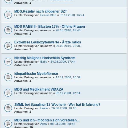
Antworten:
1
MDS,Rezidiv nach allogener SZT
Letzter Beitrag von
Denise1986
«
02.11.2010, 16:24
MDS RAEB II - Blasten 17% - Offene Fragen
Letzter Beitrag von
unknown
«
28.10.2010, 12:48
Antworten:
1
Extremse Leukozytenwerte - Ärzte ratlos
Letzter Beitrag von
unknown
«
09.09.2010, 22:34
Antworten:
1
Niedrig Malignes Hodschkin Syndrom
Letzter Beitrag von
Babs
«
24.08.2009, 17:44
Antworten:
2
idiopathische Myelofibrose
Letzter Beitrag von
unknown
«
12.12.2008, 16:39
Antworten:
3
MDS und Medikament VIDAZA
Letzter Beitrag von
unknown
«
02.11.2008, 12:54
JMML bei Säugling (13 Wochen) - Wer hat Erfahrung?
Letzter Beitrag von
Heide
«
26.08.2008, 10:18
Antworten:
1
MDS und Ich - möchten sich Vorstellen...
Letzter Beitrag von
Akita
«
08.03.2008, 20:52
Antworten:
10