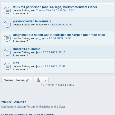
MDS mit periodisch (alle 3-4 Tage) vorkommendem Fieber
Letzter Beitrag von
Thomas55
«
08.03.2006, 19:06
Antworten:
2
plasmoblasten leukämie!?
Letzter Beitrag von
unknown
«
18.12.2005, 21:56
Diagnose: Sie haben was Bösartiges im Körper, aber man finde
Letzter Beitrag von
ph_bgm
«
22.04.2005, 14:56
Antworten:
2
Haarzell-Leukämie
Letzter Beitrag von
jan
«
28.05.2003, 00:10
Antworten:
1
mds
Letzter Beitrag von
jan
«
14.12.2002, 12:51
Antworten:
1
Neues Thema
49 Themen • Seite
1
von
1
WER IST ONLINE?
Mitglieder in diesem Forum: 0 Mitglieder und 1 Gast
BERECHTIGUNGEN IN DIESEM FORUM