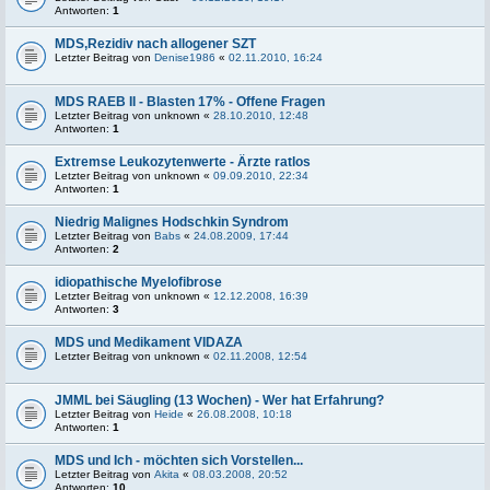
Antworten:
1
MDS,Rezidiv nach allogener SZT
Letzter Beitrag von
Denise1986
«
02.11.2010, 16:24
MDS RAEB II - Blasten 17% - Offene Fragen
Letzter Beitrag von
unknown
«
28.10.2010, 12:48
Antworten:
1
Extremse Leukozytenwerte - Ärzte ratlos
Letzter Beitrag von
unknown
«
09.09.2010, 22:34
Antworten:
1
Niedrig Malignes Hodschkin Syndrom
Letzter Beitrag von
Babs
«
24.08.2009, 17:44
Antworten:
2
idiopathische Myelofibrose
Letzter Beitrag von
unknown
«
12.12.2008, 16:39
Antworten:
3
MDS und Medikament VIDAZA
Letzter Beitrag von
unknown
«
02.11.2008, 12:54
JMML bei Säugling (13 Wochen) - Wer hat Erfahrung?
Letzter Beitrag von
Heide
«
26.08.2008, 10:18
Antworten:
1
MDS und Ich - möchten sich Vorstellen...
Letzter Beitrag von
Akita
«
08.03.2008, 20:52
Antworten:
10