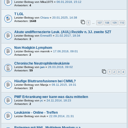
Letzter Beitrag von
Mika1975
«
06.01.2018, 15:12
Antworten:
4
T LGL
Letzter Beitrag von
Chiara
«
20.01.2025, 14:38
Antworten:
1648
1
107
108
109
110
…
Akute undiffernezierte Leuk. (AUL) Rezidiv n. 3J. zweite SZT
Letzter Beitrag von
Emma85
«
21.02.2017, 18:34
Antworten:
3
Non Hodgkin Lymphom
Letzter Beitrag von
mannik
«
17.06.2016, 09:01
Antworten:
2
Chronische Neutrophilenleukämie
Letzter Beitrag von
jan
«
26.03.2016, 09:02
Antworten:
59
1
2
3
4
Häufige Bluttransfusionen bei CMML?
Letzter Beitrag von
Manja
«
09.11.2015, 19:31
Antworten:
13
PMF Erkrankung wer kann was dazu mitteilen
Letzter Beitrag von
jrc
«
24.11.2014, 18:23
Antworten:
2
Leukämie - Online - Treffen
Letzter Beitrag von
inuk
«
22.09.2014, 21:31
Patienten mit NHL, Multiplem Myelom u.a.