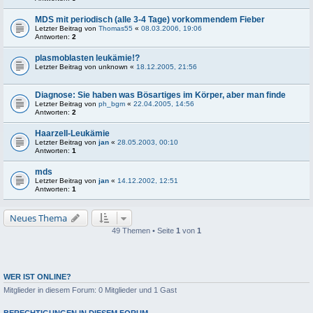
MDS mit periodisch (alle 3-4 Tage) vorkommendem Fieber
Letzter Beitrag von
Thomas55
«
08.03.2006, 19:06
Antworten:
2
plasmoblasten leukämie!?
Letzter Beitrag von
unknown
«
18.12.2005, 21:56
Diagnose: Sie haben was Bösartiges im Körper, aber man finde
Letzter Beitrag von
ph_bgm
«
22.04.2005, 14:56
Antworten:
2
Haarzell-Leukämie
Letzter Beitrag von
jan
«
28.05.2003, 00:10
Antworten:
1
mds
Letzter Beitrag von
jan
«
14.12.2002, 12:51
Antworten:
1
Neues Thema
49 Themen • Seite
1
von
1
WER IST ONLINE?
Mitglieder in diesem Forum: 0 Mitglieder und 1 Gast
BERECHTIGUNGEN IN DIESEM FORUM