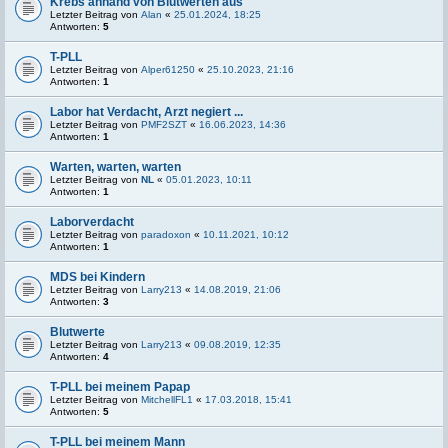
Krebs anhand von Blutwerten aus
Letzter Beitrag von
Alan
«
25.01.2024, 18:25
Antworten:
5
T-PLL
Letzter Beitrag von
Alper61250
«
25.10.2023, 21:16
Antworten:
1
Labor hat Verdacht, Arzt negiert ...
Letzter Beitrag von
PMF2SZT
«
16.06.2023, 14:36
Antworten:
1
Warten, warten, warten
Letzter Beitrag von
NL
«
05.01.2023, 10:11
Antworten:
1
Laborverdacht
Letzter Beitrag von
paradoxon
«
10.11.2021, 10:12
Antworten:
1
MDS bei Kindern
Letzter Beitrag von
Larry213
«
14.08.2019, 21:06
Antworten:
3
Blutwerte
Letzter Beitrag von
Larry213
«
09.08.2019, 12:35
Antworten:
4
T-PLL bei meinem Papap
Letzter Beitrag von
MitchellFL1
«
17.03.2018, 15:41
Antworten:
5
T-PLL bei meinem Mann