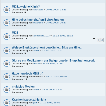
MDS...welche Klinik?
Letzter Beitrag von
Michaela
«
06.03.2008, 13:35
Antworten:
5
Hilfe bei schmerzhaften Beinkrämpfen
Letzter Beitrag von
blacksea
«
04.02.2008, 20:37
Antworten:
6
MDS
Letzter Beitrag von
alexandra1103
«
13.12.2007, 11:02
Antworten:
16
1
2
Weisse Blutkörperchen / Leukämie... Bitte um Hilfe...
Letzter Beitrag von
Waldi
«
31.10.2007, 11:02
Antworten:
9
Gibt es ein Medikament zur Steigerung der Blutplättchenprodu
Letzter Beitrag von
Heide
«
23.08.2007, 22:09
Antworten:
1
Habe nun doch MDS :-(
Letzter Beitrag von
unknown
«
03.03.2007, 02:49
Antworten:
12
multiples Myelom
Letzter Beitrag von
Waldi
«
15.11.2006, 12:13
Antworten:
1
Krankenkasse zahlt nicht
Letzter Beitrag von
jan
«
07.11.2006, 19:05
Antworten:
3