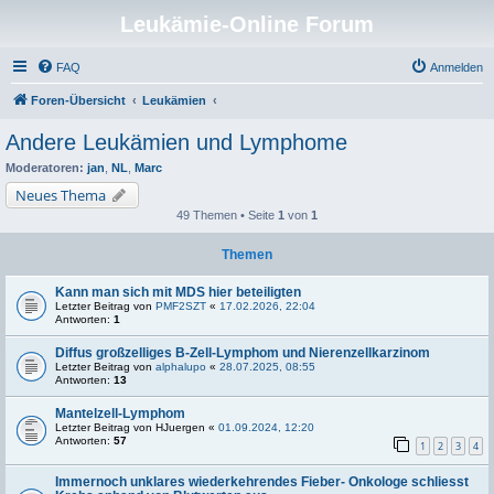
Leukämie-Online Forum
FAQ
Anmelden
Foren-Übersicht
Leukämien
Andere Leukämien und Lymphome
Moderatoren:
jan
,
NL
,
Marc
Neues Thema
49 Themen • Seite
1
von
1
Themen
Kann man sich mit MDS hier beteiligten
Letzter Beitrag von
PMF2SZT
«
17.02.2026, 22:04
Antworten:
1
Diffus großzelliges B-Zell-Lymphom und Nierenzellkarzinom
Letzter Beitrag von
alphalupo
«
28.07.2025, 08:55
Antworten:
13
Mantelzell-Lymphom
Letzter Beitrag von
HJuergen
«
01.09.2024, 12:20
Antworten:
57
1
2
3
4
Immernoch unklares wiederkehrendes Fieber- Onkologe schliesst