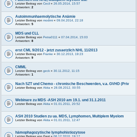
Letzter Beitrag von
Cecil
«
26.05.2014, 15:57
Antworten:
2
Autoimmunhaemolytische Anämie
Letzter Beitrag von
modimi
«
09.04.2014, 22:18
Antworten:
5
MDS und CLL
Letzter Beitrag von
Petra0111
«
07.04.2014, 15:03
Antworten:
8
erst CML 9/2012 - jetzt zusaetzlich NHL 11/2013
Letzter Beitrag von
Franke
«
30.12.2013, 19:23
Antworten:
9
CMML
Letzter Beitrag von
geck
«
30.11.2012, 11:15
Antworten:
1
Nach SZT und Chemo - chronische Beschwerden, v.a. GVHD (Priv
Letzter Beitrag von
Akita
«
28.08.2012, 00:55
Webinare zu MDS -ASH 2010 am 19.1. und 31.1.2011
Letzter Beitrag von
Akita
«
01.01.2011, 20:52
ASH 2010 Studien zu ua. MDS, Lymphomen, Multiplem Myelom
Letzter Beitrag von
Akita
«
01.01.2011, 12:47
hämophagozytische lymphohistiozytose
Letzter Beitrag von
Gast
«
06.12.2010, 19:17