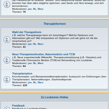
Die Plauderecke ist bewusst "abseits" vom Hauptthema dieser Webseite. Besucher
könnten hier über alles mögliche sprechen, was Seele und Herz bewegt, und sich
kennenlernen.
Moderatoren:
jan
,
NL
,
Marc
Themen:
76
Therapieformen
Wahl der Therapieform
z.B. welche Therapiewege kann ich einschlagen? Welche Optionen und
Alternativen gibt es? Wie interpretiere ich Optionen und wie gehe ich mit der
Unsicherheit um?
Moderatoren:
jan
,
NL
,
Marc
Themen:
41
Neue Therapiemethoden, Naturmedizin und TCM
z.B. Neue experimentelle Wirkstoffe, Therapieunterstützung (z.B. Vitamine) und
Traditionelle Chinesische Medizin (TCM) bei Behandlung von Leukämie.
Moderatoren:
jan
,
NL
,
Marc
Themen:
64
Transplantation
Knochenmarks- und Blutstammzelltransplantation: Austausch von Erfahrungen über
Transplantation, Nebenwirkungen, Stammzellspende
Moderatoren:
jan
,
NL
,
Marc
Themen:
225
Zu Leukämie-Online
Feedback
Feedback zu Leukämie-Online