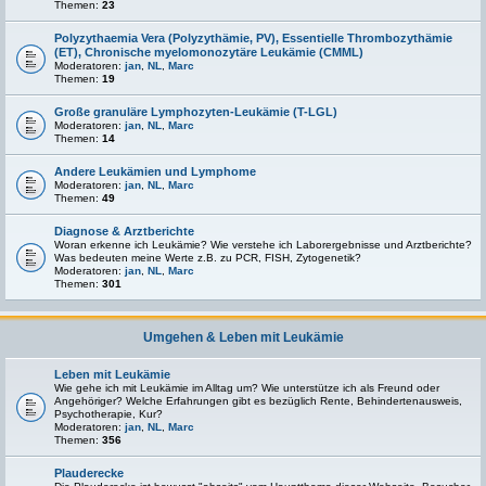
Themen:
23
Polyzythaemia Vera (Polyzythämie, PV), Essentielle Thrombozythämie
(ET), Chronische myelomonozytäre Leukämie (CMML)
Moderatoren:
jan
,
NL
,
Marc
Themen:
19
Große granuläre Lymphozyten-Leukämie (T-LGL)
Moderatoren:
jan
,
NL
,
Marc
Themen:
14
Andere Leukämien und Lymphome
Moderatoren:
jan
,
NL
,
Marc
Themen:
49
Diagnose & Arztberichte
Woran erkenne ich Leukämie? Wie verstehe ich Laborergebnisse und Arztberichte?
Was bedeuten meine Werte z.B. zu PCR, FISH, Zytogenetik?
Moderatoren:
jan
,
NL
,
Marc
Themen:
301
Umgehen & Leben mit Leukämie
Leben mit Leukämie
Wie gehe ich mit Leukämie im Alltag um? Wie unterstütze ich als Freund oder
Angehöriger? Welche Erfahrungen gibt es bezüglich Rente, Behindertenausweis,
Psychotherapie, Kur?
Moderatoren:
jan
,
NL
,
Marc
Themen:
356
Plauderecke