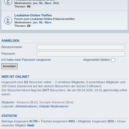
Moderatoren:
jan
,
NL
,
Marc
,
Dirk
Themen:
98
Leukämie-Online Treffen
Forum zum Leukämie-Online-Patiententreffen
Moderatoren:
jan
,
NL
,
Marc
Themen:
28
ANMELDEN
Benutzername:
Passwort:
Ich habe mein Passwort vergessen
Angemeldet bleiben
WER IST ONLINE?
Insgesamt sind
111
Besucher online :: 2 sichtbare Mitglieder, 0 unsichtbare Mitglieder und
109 Gäste (basierend auf den aktiven Besuchern der letzten 5 Minuten)
Der Besucherrekord liegt bei
1077
Besuchern, die am 09.04.2026, 10:31 gleichzeitig online
waren.
Mitglieder:
Amazon [Bot]
,
Google Adsense [Bot]
Legende:
Administratoren
,
Globale Moderatoren
STATISTIK
Beiträge insgesamt
41795
• Themen insgesamt
4901
• Mitglieder insgesamt
3631
• Unser
neuestes Mitglied:
Hadi