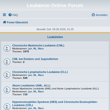
Leukämie-Online Forum
FAQ
Anmelden
Foren-Übersicht
Aktuelle Zeit: 09.08.2026, 01:25
Leukämien
Chronische Myeloische Leukämie (CML)
Moderatoren:
jan
,
NL
,
Marc
Themen:
1975
CML bei Kindern und Jugendlichen
Themen:
2
Chronische Lymphatische Leukämie (CLL)
Moderatoren:
jan
,
NL
,
Marc
Themen:
939
Akute Leukämien (AML, ALL)
Akute Myeloische Leukämie (AML) und Akute Lymphatische Leukämie (ALL)
Moderatoren:
jan
,
NL
,
Marc
Themen:
719
Hypereosinophiles Syndrom (HES) und Chronische Eosinophilen-
Leukämie (CEL)
Moderatoren:
jan
,
NL
,
Marc