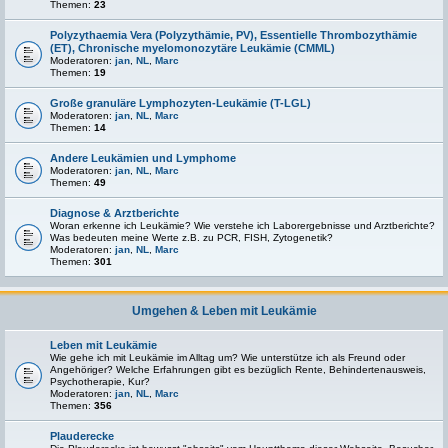
Themen:
23
Polyzythaemia Vera (Polyzythämie, PV), Essentielle Thrombozythämie
(ET), Chronische myelomonozytäre Leukämie (CMML)
Moderatoren:
jan
,
NL
,
Marc
Themen:
19
Große granuläre Lymphozyten-Leukämie (T-LGL)
Moderatoren:
jan
,
NL
,
Marc
Themen:
14
Andere Leukämien und Lymphome
Moderatoren:
jan
,
NL
,
Marc
Themen:
49
Diagnose & Arztberichte
Woran erkenne ich Leukämie? Wie verstehe ich Laborergebnisse und Arztberichte?
Was bedeuten meine Werte z.B. zu PCR, FISH, Zytogenetik?
Moderatoren:
jan
,
NL
,
Marc
Themen:
301
Umgehen & Leben mit Leukämie
Leben mit Leukämie
Wie gehe ich mit Leukämie im Alltag um? Wie unterstütze ich als Freund oder
Angehöriger? Welche Erfahrungen gibt es bezüglich Rente, Behindertenausweis,
Psychotherapie, Kur?
Moderatoren:
jan
,
NL
,
Marc
Themen:
356
Plauderecke