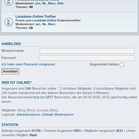
Moderatoren:
jan
,
NL
,
Marc
,
Dirk
Themen:
98
Leukämie-Online Treffen
Forum zum Leukämie-Online-Patiententreffen
Moderatoren:
jan
,
NL
,
Marc
Themen:
28
ANMELDEN
Benutzername:
Passwort:
Ich habe mein Passwort vergessen
Angemeldet bleiben
WER IST ONLINE?
Insgesamt sind
106
Besucher online :: 2 sichtbare Mitglieder, 0 unsichtbare Mitglieder und
104 Gäste (basierend auf den aktiven Besuchern der letzten 5 Minuten)
Der Besucherrekord liegt bei
1077
Besuchern, die am 09.04.2026, 10:31 gleichzeitig online
waren.
Mitglieder:
Bing [Bot]
,
Google [Bot]
Legende:
Administratoren
,
Globale Moderatoren
STATISTIK
Beiträge insgesamt
41795
• Themen insgesamt
4901
• Mitglieder insgesamt
3631
• Unser
neuestes Mitglied:
Hadi