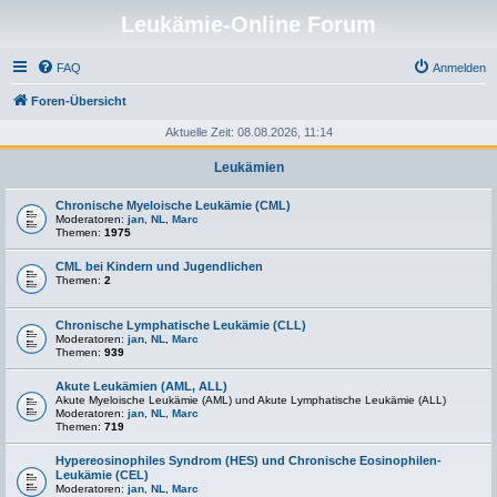
Leukämie-Online Forum
FAQ
Anmelden
Foren-Übersicht
Aktuelle Zeit: 08.08.2026, 11:14
Leukämien
Chronische Myeloische Leukämie (CML)
Moderatoren:
jan
,
NL
,
Marc
Themen:
1975
CML bei Kindern und Jugendlichen
Themen:
2
Chronische Lymphatische Leukämie (CLL)
Moderatoren:
jan
,
NL
,
Marc
Themen:
939
Akute Leukämien (AML, ALL)
Akute Myeloische Leukämie (AML) und Akute Lymphatische Leukämie (ALL)
Moderatoren:
jan
,
NL
,
Marc
Themen:
719
Hypereosinophiles Syndrom (HES) und Chronische Eosinophilen-
Leukämie (CEL)
Moderatoren:
jan
,
NL
,
Marc