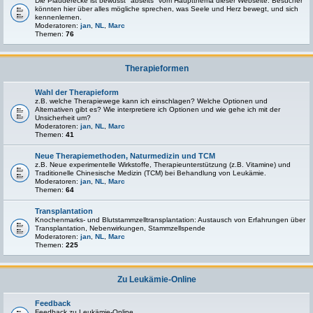
Die Plauderecke ist bewusst "abseits" vom Hauptthema dieser Webseite. Besucher
könnten hier über alles mögliche sprechen, was Seele und Herz bewegt, und sich
kennenlernen.
Moderatoren:
jan
,
NL
,
Marc
Themen:
76
Therapieformen
Wahl der Therapieform
z.B. welche Therapiewege kann ich einschlagen? Welche Optionen und
Alternativen gibt es? Wie interpretiere ich Optionen und wie gehe ich mit der
Unsicherheit um?
Moderatoren:
jan
,
NL
,
Marc
Themen:
41
Neue Therapiemethoden, Naturmedizin und TCM
z.B. Neue experimentelle Wirkstoffe, Therapieunterstützung (z.B. Vitamine) und
Traditionelle Chinesische Medizin (TCM) bei Behandlung von Leukämie.
Moderatoren:
jan
,
NL
,
Marc
Themen:
64
Transplantation
Knochenmarks- und Blutstammzelltransplantation: Austausch von Erfahrungen über
Transplantation, Nebenwirkungen, Stammzellspende
Moderatoren:
jan
,
NL
,
Marc
Themen:
225
Zu Leukämie-Online
Feedback
Feedback zu Leukämie-Online