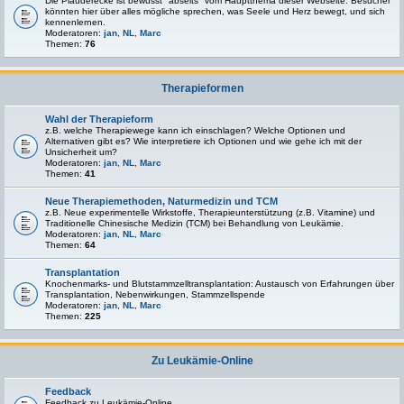
Die Plauderecke ist bewusst "abseits" vom Hauptthema dieser Webseite. Besucher
könnten hier über alles mögliche sprechen, was Seele und Herz bewegt, und sich
kennenlernen.
Moderatoren:
jan
,
NL
,
Marc
Themen:
76
Therapieformen
Wahl der Therapieform
z.B. welche Therapiewege kann ich einschlagen? Welche Optionen und
Alternativen gibt es? Wie interpretiere ich Optionen und wie gehe ich mit der
Unsicherheit um?
Moderatoren:
jan
,
NL
,
Marc
Themen:
41
Neue Therapiemethoden, Naturmedizin und TCM
z.B. Neue experimentelle Wirkstoffe, Therapieunterstützung (z.B. Vitamine) und
Traditionelle Chinesische Medizin (TCM) bei Behandlung von Leukämie.
Moderatoren:
jan
,
NL
,
Marc
Themen:
64
Transplantation
Knochenmarks- und Blutstammzelltransplantation: Austausch von Erfahrungen über
Transplantation, Nebenwirkungen, Stammzellspende
Moderatoren:
jan
,
NL
,
Marc
Themen:
225
Zu Leukämie-Online
Feedback
Feedback zu Leukämie-Online