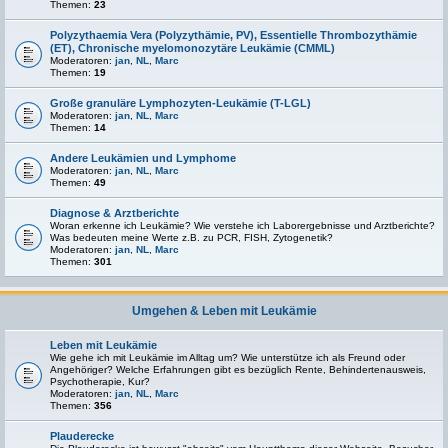
Themen:
23
Polyzythaemia Vera (Polyzythämie, PV), Essentielle Thrombozythämie
(ET), Chronische myelomonozytäre Leukämie (CMML)
Moderatoren:
jan
,
NL
,
Marc
Themen:
19
Große granuläre Lymphozyten-Leukämie (T-LGL)
Moderatoren:
jan
,
NL
,
Marc
Themen:
14
Andere Leukämien und Lymphome
Moderatoren:
jan
,
NL
,
Marc
Themen:
49
Diagnose & Arztberichte
Woran erkenne ich Leukämie? Wie verstehe ich Laborergebnisse und Arztberichte?
Was bedeuten meine Werte z.B. zu PCR, FISH, Zytogenetik?
Moderatoren:
jan
,
NL
,
Marc
Themen:
301
Umgehen & Leben mit Leukämie
Leben mit Leukämie
Wie gehe ich mit Leukämie im Alltag um? Wie unterstütze ich als Freund oder
Angehöriger? Welche Erfahrungen gibt es bezüglich Rente, Behindertenausweis,
Psychotherapie, Kur?
Moderatoren:
jan
,
NL
,
Marc
Themen:
356
Plauderecke