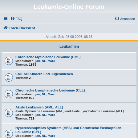
Leukämie-Online Forum
FAQ
Anmelden
Foren-Übersicht
Aktuelle Zeit: 08.08.2026, 08:16
Leukämien
Chronische Myeloische Leukämie (CML)
Moderatoren:
jan
,
NL
,
Marc
Themen:
1975
CML bei Kindern und Jugendlichen
Themen:
2
Chronische Lymphatische Leukämie (CLL)
Moderatoren:
jan
,
NL
,
Marc
Themen:
939
Akute Leukämien (AML, ALL)
Akute Myeloische Leukämie (AML) und Akute Lymphatische Leukämie (ALL)
Moderatoren:
jan
,
NL
,
Marc
Themen:
719
Hypereosinophiles Syndrom (HES) und Chronische Eosinophilen-
Leukämie (CEL)
Moderatoren:
jan
,
NL
,
Marc