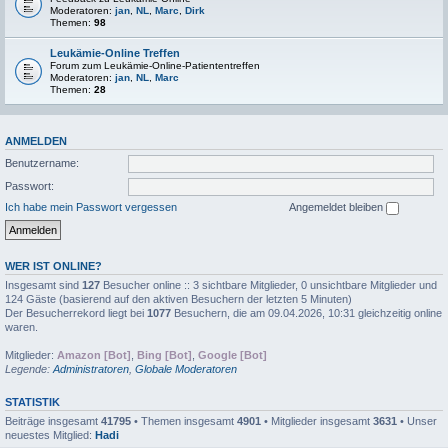
Moderatoren:
jan
,
NL
,
Marc
,
Dirk
Themen:
98
Leukämie-Online Treffen
Forum zum Leukämie-Online-Patiententreffen
Moderatoren:
jan
,
NL
,
Marc
Themen:
28
ANMELDEN
Benutzername:
Passwort:
Ich habe mein Passwort vergessen
Angemeldet bleiben
WER IST ONLINE?
Insgesamt sind
127
Besucher online :: 3 sichtbare Mitglieder, 0 unsichtbare Mitglieder und
124 Gäste (basierend auf den aktiven Besuchern der letzten 5 Minuten)
Der Besucherrekord liegt bei
1077
Besuchern, die am 09.04.2026, 10:31 gleichzeitig online
waren.
Mitglieder:
Amazon [Bot]
,
Bing [Bot]
,
Google [Bot]
Legende:
Administratoren
,
Globale Moderatoren
STATISTIK
Beiträge insgesamt
41795
• Themen insgesamt
4901
• Mitglieder insgesamt
3631
• Unser
neuestes Mitglied:
Hadi