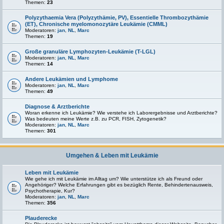
Themen:
23
Polyzythaemia Vera (Polyzythämie, PV), Essentielle Thrombozythämie
(ET), Chronische myelomonozytäre Leukämie (CMML)
Moderatoren:
jan
,
NL
,
Marc
Themen:
19
Große granuläre Lymphozyten-Leukämie (T-LGL)
Moderatoren:
jan
,
NL
,
Marc
Themen:
14
Andere Leukämien und Lymphome
Moderatoren:
jan
,
NL
,
Marc
Themen:
49
Diagnose & Arztberichte
Woran erkenne ich Leukämie? Wie verstehe ich Laborergebnisse und Arztberichte?
Was bedeuten meine Werte z.B. zu PCR, FISH, Zytogenetik?
Moderatoren:
jan
,
NL
,
Marc
Themen:
301
Umgehen & Leben mit Leukämie
Leben mit Leukämie
Wie gehe ich mit Leukämie im Alltag um? Wie unterstütze ich als Freund oder
Angehöriger? Welche Erfahrungen gibt es bezüglich Rente, Behindertenausweis,
Psychotherapie, Kur?
Moderatoren:
jan
,
NL
,
Marc
Themen:
356
Plauderecke