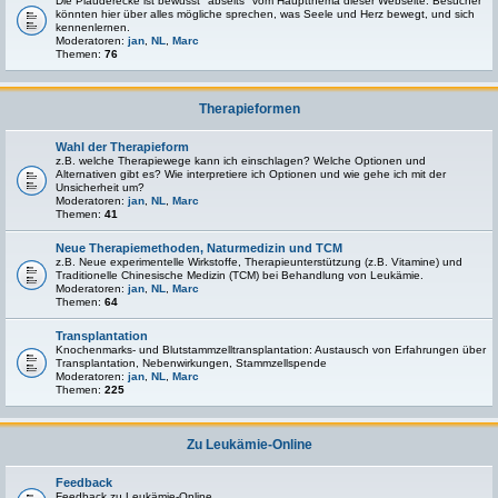
Die Plauderecke ist bewusst "abseits" vom Hauptthema dieser Webseite. Besucher
könnten hier über alles mögliche sprechen, was Seele und Herz bewegt, und sich
kennenlernen.
Moderatoren:
jan
,
NL
,
Marc
Themen:
76
Therapieformen
Wahl der Therapieform
z.B. welche Therapiewege kann ich einschlagen? Welche Optionen und
Alternativen gibt es? Wie interpretiere ich Optionen und wie gehe ich mit der
Unsicherheit um?
Moderatoren:
jan
,
NL
,
Marc
Themen:
41
Neue Therapiemethoden, Naturmedizin und TCM
z.B. Neue experimentelle Wirkstoffe, Therapieunterstützung (z.B. Vitamine) und
Traditionelle Chinesische Medizin (TCM) bei Behandlung von Leukämie.
Moderatoren:
jan
,
NL
,
Marc
Themen:
64
Transplantation
Knochenmarks- und Blutstammzelltransplantation: Austausch von Erfahrungen über
Transplantation, Nebenwirkungen, Stammzellspende
Moderatoren:
jan
,
NL
,
Marc
Themen:
225
Zu Leukämie-Online
Feedback
Feedback zu Leukämie-Online