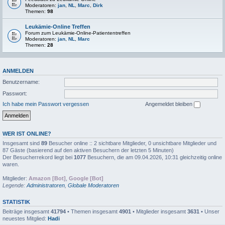
Moderatoren:
jan
,
NL
,
Marc
,
Dirk
Themen:
98
Leukämie-Online Treffen
Forum zum Leukämie-Online-Patiententreffen
Moderatoren:
jan
,
NL
,
Marc
Themen:
28
ANMELDEN
Benutzername:
Passwort:
Ich habe mein Passwort vergessen
Angemeldet bleiben
WER IST ONLINE?
Insgesamt sind
89
Besucher online :: 2 sichtbare Mitglieder, 0 unsichtbare Mitglieder und
87 Gäste (basierend auf den aktiven Besuchern der letzten 5 Minuten)
Der Besucherrekord liegt bei
1077
Besuchern, die am 09.04.2026, 10:31 gleichzeitig online
waren.
Mitglieder:
Amazon [Bot]
,
Google [Bot]
Legende:
Administratoren
,
Globale Moderatoren
STATISTIK
Beiträge insgesamt
41794
• Themen insgesamt
4901
• Mitglieder insgesamt
3631
• Unser
neuestes Mitglied:
Hadi