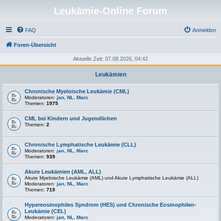
Leukämie-Online Forum
FAQ
Anmelden
Foren-Übersicht
Aktuelle Zeit: 07.08.2026, 04:42
Leukämien
Chronische Myeloische Leukämie (CML)
Moderatoren:
jan
,
NL
,
Marc
Themen:
1975
CML bei Kindern und Jugendlichen
Themen:
2
Chronische Lymphatische Leukämie (CLL)
Moderatoren:
jan
,
NL
,
Marc
Themen:
939
Akute Leukämien (AML, ALL)
Akute Myeloische Leukämie (AML) und Akute Lymphatische Leukämie (ALL)
Moderatoren:
jan
,
NL
,
Marc
Themen:
719
Hypereosinophiles Syndrom (HES) und Chronische Eosinophilen-
Leukämie (CEL)
Moderatoren:
jan
,
NL
,
Marc