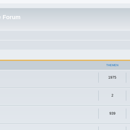
e Forum
THEMEN
1975
2
939