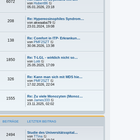
6072
i
t
N
von
Hubert86
t
e
e
05.01.2026, 23:18
r
r
u
a
B
e
g
e
s
Re: Hypereosinophiles Syndrom…
208
i
t
N
von
akwaaba79
t
e
e
23.01.2024, 19:08
r
r
u
a
B
e
g
e
s
Re: Comfort in ITP- Erkrankun…
138
i
t
N
von
PMF2SZT
t
e
e
30.06.2026, 13:38
r
r
u
a
B
e
g
e
s
Re: T-LGL - wirklich nicht so…
1850
i
t
N
von
Lotti
t
e
e
25.05.2025, 17:09
r
r
u
a
B
e
g
e
s
Re: Kann man sich mit MDS hie…
326
i
t
N
von
PMF2SZT
t
e
e
17.02.2026, 22:04
r
r
u
a
B
e
g
e
s
Re: Zu viele Monozyten (Monoz…
1555
i
t
N
von
James333
t
e
e
23.11.2025, 02:02
r
r
u
a
B
e
g
e
s
i
t
BEITRÄGE
LETZTER BEITRAG
t
e
r
r
a
B
Studie des Universitätsspital…
g
e
2494
N
von
TTina
i
e
16.09.2025, 19:24