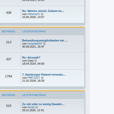
t
u
r
e
a
s
g
Re: Welche christl. Gebete he…
t
436
N
von
OttomarG
e
e
10.06.2025, 14:57
r
u
B
e
e
s
i
t
t
BEITRÄGE
LETZTER BEITRAG
e
r
r
a
B
g
Behandlungsmöglichkeiten bei …
e
213
N
von
mcbeater97
i
e
30.09.2021, 16:47
t
u
r
e
a
s
g
Re: Aloesaft?
t
337
N
von
Gast
e
e
18.04.2024, 04:00
r
u
B
e
e
s
i
7. Hamburger Patient/-innenko…
t
1764
t
N
von
PMF2SZT
e
r
e
21.02.2026, 18:26
r
a
u
B
g
e
e
s
i
t
t
BEITRÄGE
LETZTER BEITRAG
e
r
r
a
B
g
Zu viel oder zu wenig Dasatin…
e
515
N
von
Armin
i
e
28.11.2025, 12:41
t
u
r