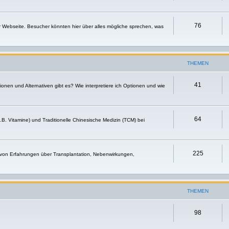
76
r Webseite. Besucher könnten hier über alles mögliche sprechen, was
THEMEN
41
nen und Alternativen gibt es? Wie interpretiere ich Optionen und wie
64
.B. Vitamine) und Traditionelle Chinesische Medizin (TCM) bei
225
 von Erfahrungen über Transplantation, Nebenwirkungen,
THEMEN
98