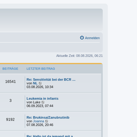
Anmelden
Aktuelle Zeit: 08.08.2026, 06:21
BEITRÄGE
LETZTER BEITRAG
Re: Sensitivität bei der BCR …
16541
N
von
NL
e
03.08.2026, 10:34
u
e
s
Leukemia in infants
3
t
N
von
Luke
e
e
06.09.2023, 07:44
r
u
B
e
e
s
Re: Brukinsa/Zanubrutinib
9192
i
t
N
von
Joanna
t
e
e
07.08.2026, 20:46
r
r
u
a
B
e
g
e
s
Re: Hallo ist da jemand mit a…