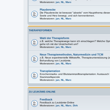
Moderatoren:
jan
,
NL
,
Marc
Plauderecke
Die Plauderecke ist bewusst "abseits" vom Hauptthema diese
Seele und Herz bewegt, und sich kennenlernen.
Moderatoren:
jan
,
NL
,
Marc
THERAPIEFORMEN
Wahl der Therapieform
z.B. welche Therapiewege kann ich einschlagen? Welche Optio
gehe ich mit der Unsicherheit um?
Moderatoren:
jan
,
NL
,
Marc
Neue Therapiemethoden, Naturmedizin und TCM
z.B. Neue experimentelle Wirkstoffe, Therapieunterstützung (z
Behandlung von Leukämie.
Moderatoren:
jan
,
NL
,
Marc
Transplantation
Knochenmarks- und Blutstammzelltransplantation: Austausch
Stammzellspende
Moderatoren:
jan
,
NL
,
Marc
ZU LEUKÄMIE-ONLINE
Feedback
Feedback zu Leukämie-Online
Moderatoren:
jan
,
NL
,
Marc
,
Dirk