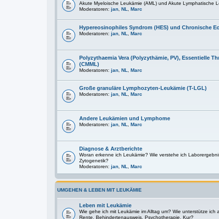
Akute Myeloische Leukämie (AML) und Akute Lymphatische L
Moderatoren:
jan
,
NL
,
Marc
Hypereosinophiles Syndrom (HES) und Chronische E
Moderatoren:
jan
,
NL
,
Marc
Polyzythaemia Vera (Polyzythämie, PV), Essentielle
(CMML)
Moderatoren:
jan
,
NL
,
Marc
Große granuläre Lymphozyten-Leukämie (T-LGL)
Moderatoren:
jan
,
NL
,
Marc
Andere Leukämien und Lymphome
Moderatoren:
jan
,
NL
,
Marc
Diagnose & Arztberichte
Woran erkenne ich Leukämie? Wie verstehe ich Laborergebni
Zytogenetik?
Moderatoren:
jan
,
NL
,
Marc
UMGEHEN & LEBEN MIT LEUKÄMIE
Leben mit Leukämie
Wie gehe ich mit Leukämie im Alltag um? Wie unterstütze ich
Rente, Behindertenausweis, Psychotherapie, Kur?