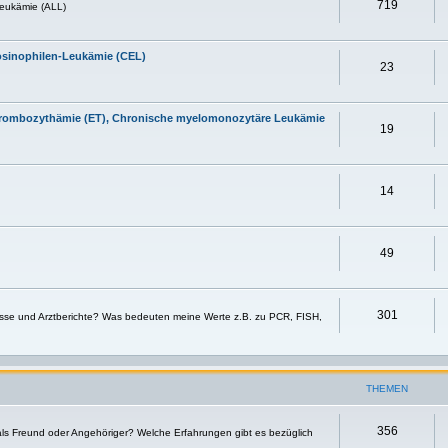
719
eukämie (ALL)
osinophilen-Leukämie (CEL)
23
 Thrombozythämie (ET), Chronische myelomonozytäre Leukämie
19
14
49
301
sse und Arztberichte? Was bedeuten meine Werte z.B. zu PCR, FISH,
THEMEN
356
 als Freund oder Angehöriger? Welche Erfahrungen gibt es bezüglich