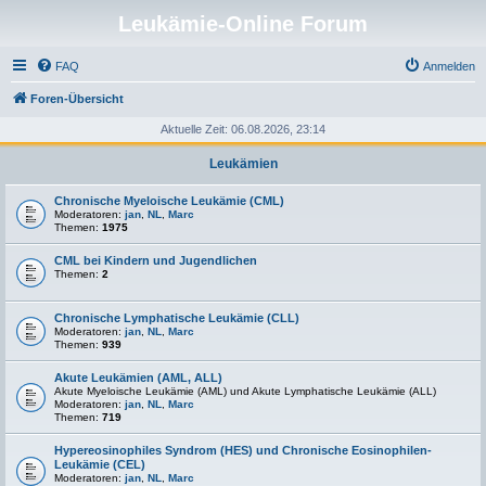
Leukämie-Online Forum
FAQ
Anmelden
Foren-Übersicht
Aktuelle Zeit: 06.08.2026, 23:14
Leukämien
Chronische Myeloische Leukämie (CML)
Moderatoren:
jan
,
NL
,
Marc
Themen:
1975
CML bei Kindern und Jugendlichen
Themen:
2
Chronische Lymphatische Leukämie (CLL)
Moderatoren:
jan
,
NL
,
Marc
Themen:
939
Akute Leukämien (AML, ALL)
Akute Myeloische Leukämie (AML) und Akute Lymphatische Leukämie (ALL)
Moderatoren:
jan
,
NL
,
Marc
Themen:
719
Hypereosinophiles Syndrom (HES) und Chronische Eosinophilen-
Leukämie (CEL)
Moderatoren:
jan
,
NL
,
Marc