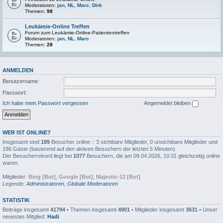
Moderatoren:
jan
,
NL
,
Marc
,
Dirk
Themen:
98
Leukämie-Online Treffen
Forum zum Leukämie-Online-Patiententreffen
Moderatoren:
jan
,
NL
,
Marc
Themen:
28
ANMELDEN
Benutzername:
Passwort:
Ich habe mein Passwort vergessen
Angemeldet bleiben
WER IST ONLINE?
Insgesamt sind
189
Besucher online :: 3 sichtbare Mitglieder, 0 unsichtbare Mitglieder und
186 Gäste (basierend auf den aktiven Besuchern der letzten 5 Minuten)
Der Besucherrekord liegt bei
1077
Besuchern, die am 09.04.2026, 10:31 gleichzeitig online
waren.
Mitglieder:
Bing [Bot]
,
Google [Bot]
,
Majestic-12 [Bot]
Legende:
Administratoren
,
Globale Moderatoren
STATISTIK
Beiträge insgesamt
41794
• Themen insgesamt
4901
• Mitglieder insgesamt
3631
• Unser
neuestes Mitglied:
Hadi