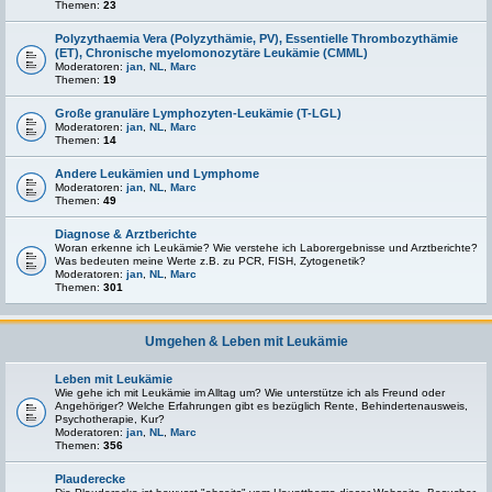
Themen:
23
Polyzythaemia Vera (Polyzythämie, PV), Essentielle Thrombozythämie
(ET), Chronische myelomonozytäre Leukämie (CMML)
Moderatoren:
jan
,
NL
,
Marc
Themen:
19
Große granuläre Lymphozyten-Leukämie (T-LGL)
Moderatoren:
jan
,
NL
,
Marc
Themen:
14
Andere Leukämien und Lymphome
Moderatoren:
jan
,
NL
,
Marc
Themen:
49
Diagnose & Arztberichte
Woran erkenne ich Leukämie? Wie verstehe ich Laborergebnisse und Arztberichte?
Was bedeuten meine Werte z.B. zu PCR, FISH, Zytogenetik?
Moderatoren:
jan
,
NL
,
Marc
Themen:
301
Umgehen & Leben mit Leukämie
Leben mit Leukämie
Wie gehe ich mit Leukämie im Alltag um? Wie unterstütze ich als Freund oder
Angehöriger? Welche Erfahrungen gibt es bezüglich Rente, Behindertenausweis,
Psychotherapie, Kur?
Moderatoren:
jan
,
NL
,
Marc
Themen:
356
Plauderecke