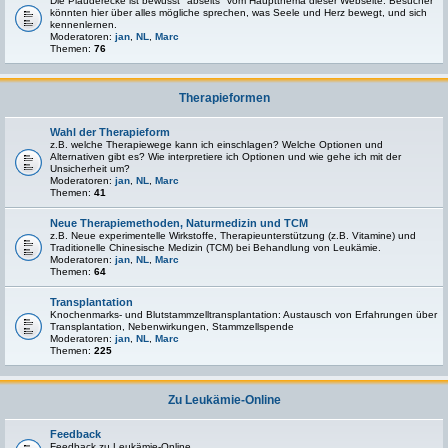
Die Plauderecke ist bewusst "abseits" vom Hauptthema dieser Webseite. Besucher
könnten hier über alles mögliche sprechen, was Seele und Herz bewegt, und sich
kennenlernen.
Moderatoren:
jan
,
NL
,
Marc
Themen:
76
Therapieformen
Wahl der Therapieform
z.B. welche Therapiewege kann ich einschlagen? Welche Optionen und
Alternativen gibt es? Wie interpretiere ich Optionen und wie gehe ich mit der
Unsicherheit um?
Moderatoren:
jan
,
NL
,
Marc
Themen:
41
Neue Therapiemethoden, Naturmedizin und TCM
z.B. Neue experimentelle Wirkstoffe, Therapieunterstützung (z.B. Vitamine) und
Traditionelle Chinesische Medizin (TCM) bei Behandlung von Leukämie.
Moderatoren:
jan
,
NL
,
Marc
Themen:
64
Transplantation
Knochenmarks- und Blutstammzelltransplantation: Austausch von Erfahrungen über
Transplantation, Nebenwirkungen, Stammzellspende
Moderatoren:
jan
,
NL
,
Marc
Themen:
225
Zu Leukämie-Online
Feedback
Feedback zu Leukämie-Online