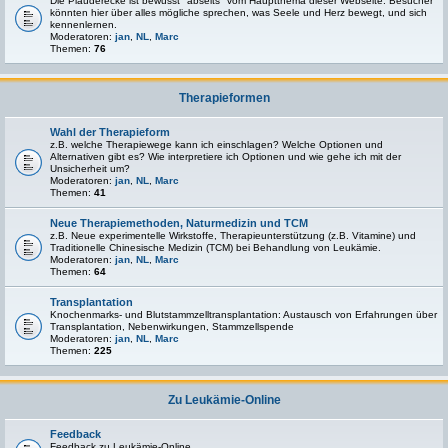
Die Plauderecke ist bewusst "abseits" vom Hauptthema dieser Webseite. Besucher
könnten hier über alles mögliche sprechen, was Seele und Herz bewegt, und sich
kennenlernen.
Moderatoren:
jan
,
NL
,
Marc
Themen:
76
Therapieformen
Wahl der Therapieform
z.B. welche Therapiewege kann ich einschlagen? Welche Optionen und
Alternativen gibt es? Wie interpretiere ich Optionen und wie gehe ich mit der
Unsicherheit um?
Moderatoren:
jan
,
NL
,
Marc
Themen:
41
Neue Therapiemethoden, Naturmedizin und TCM
z.B. Neue experimentelle Wirkstoffe, Therapieunterstützung (z.B. Vitamine) und
Traditionelle Chinesische Medizin (TCM) bei Behandlung von Leukämie.
Moderatoren:
jan
,
NL
,
Marc
Themen:
64
Transplantation
Knochenmarks- und Blutstammzelltransplantation: Austausch von Erfahrungen über
Transplantation, Nebenwirkungen, Stammzellspende
Moderatoren:
jan
,
NL
,
Marc
Themen:
225
Zu Leukämie-Online
Feedback
Feedback zu Leukämie-Online