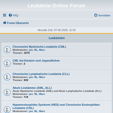
Leukämie-Online Forum
FAQ
Anmelden
Foren-Übersicht
Aktuelle Zeit: 07.08.2026, 11:55
Leukämien
Chronische Myeloische Leukämie (CML)
Moderatoren:
jan
,
NL
,
Marc
Themen:
1975
CML bei Kindern und Jugendlichen
Themen:
2
Chronische Lymphatische Leukämie (CLL)
Moderatoren:
jan
,
NL
,
Marc
Themen:
939
Akute Leukämien (AML, ALL)
Akute Myeloische Leukämie (AML) und Akute Lymphatische Leukämie (ALL)
Moderatoren:
jan
,
NL
,
Marc
Themen:
719
Hypereosinophiles Syndrom (HES) und Chronische Eosinophilen-
Leukämie (CEL)
Moderatoren:
jan
,
NL
,
Marc