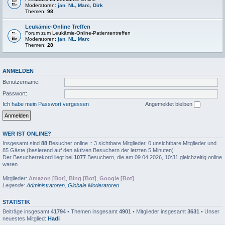
Moderatoren:
jan
,
NL
,
Marc
,
Dirk
Themen:
98
Leukämie-Online Treffen
Forum zum Leukämie-Online-Patiententreffen
Moderatoren:
jan
,
NL
,
Marc
Themen:
28
ANMELDEN
Benutzername:
Passwort:
Ich habe mein Passwort vergessen
Angemeldet bleiben
WER IST ONLINE?
Insgesamt sind
88
Besucher online :: 3 sichtbare Mitglieder, 0 unsichtbare Mitglieder und
85 Gäste (basierend auf den aktiven Besuchern der letzten 5 Minuten)
Der Besucherrekord liegt bei
1077
Besuchern, die am 09.04.2026, 10:31 gleichzeitig online
waren.
Mitglieder:
Amazon [Bot]
,
Bing [Bot]
,
Google [Bot]
Legende:
Administratoren
,
Globale Moderatoren
STATISTIK
Beiträge insgesamt
41794
• Themen insgesamt
4901
• Mitglieder insgesamt
3631
• Unser
neuestes Mitglied:
Hadi