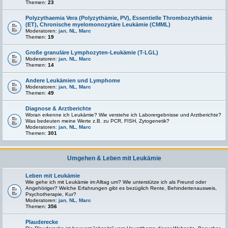
Themen:
23
Polyzythaemia Vera (Polyzythämie, PV), Essentielle Thrombozythämie
(ET), Chronische myelomonozytäre Leukämie (CMML)
Moderatoren:
jan
,
NL
,
Marc
Themen:
19
Große granuläre Lymphozyten-Leukämie (T-LGL)
Moderatoren:
jan
,
NL
,
Marc
Themen:
14
Andere Leukämien und Lymphome
Moderatoren:
jan
,
NL
,
Marc
Themen:
49
Diagnose & Arztberichte
Woran erkenne ich Leukämie? Wie verstehe ich Laborergebnisse und Arztberichte?
Was bedeuten meine Werte z.B. zu PCR, FISH, Zytogenetik?
Moderatoren:
jan
,
NL
,
Marc
Themen:
301
Umgehen & Leben mit Leukämie
Leben mit Leukämie
Wie gehe ich mit Leukämie im Alltag um? Wie unterstütze ich als Freund oder
Angehöriger? Welche Erfahrungen gibt es bezüglich Rente, Behindertenausweis,
Psychotherapie, Kur?
Moderatoren:
jan
,
NL
,
Marc
Themen:
356
Plauderecke