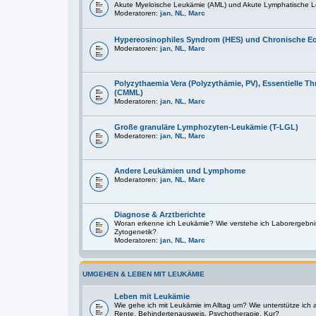
Akute Myeloische Leukämie (AML) und Akute Lymphatische L
Moderatoren:
jan
,
NL
,
Marc
Hypereosinophiles Syndrom (HES) und Chronische E
Moderatoren:
jan
,
NL
,
Marc
Polyzythaemia Vera (Polyzythämie, PV), Essentielle
(CMML)
Moderatoren:
jan
,
NL
,
Marc
Große granuläre Lymphozyten-Leukämie (T-LGL)
Moderatoren:
jan
,
NL
,
Marc
Andere Leukämien und Lymphome
Moderatoren:
jan
,
NL
,
Marc
Diagnose & Arztberichte
Woran erkenne ich Leukämie? Wie verstehe ich Laborergebni
Zytogenetik?
Moderatoren:
jan
,
NL
,
Marc
UMGEHEN & LEBEN MIT LEUKÄMIE
Leben mit Leukämie
Wie gehe ich mit Leukämie im Alltag um? Wie unterstütze ich
Rente, Behindertenausweis, Psychotherapie, Kur?