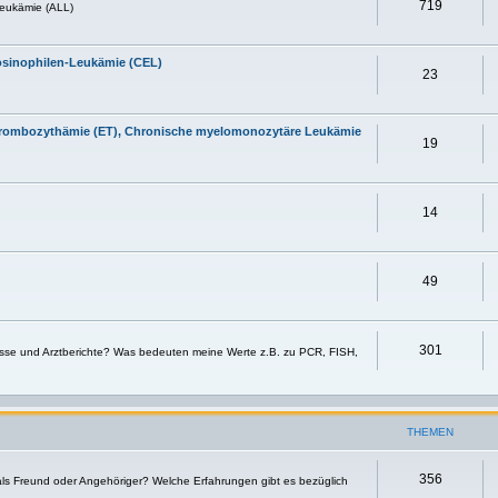
719
eukämie (ALL)
osinophilen-Leukämie (CEL)
23
 Thrombozythämie (ET), Chronische myelomonozytäre Leukämie
19
14
49
301
sse und Arztberichte? Was bedeuten meine Werte z.B. zu PCR, FISH,
THEMEN
356
 als Freund oder Angehöriger? Welche Erfahrungen gibt es bezüglich