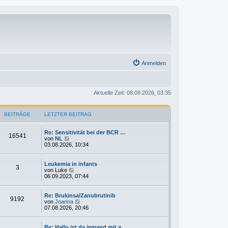
Anmelden
Aktuelle Zeit: 08.08.2026, 03:35
BEITRÄGE
LETZTER BEITRAG
Re: Sensitivität bei der BCR …
16541
N
von
NL
e
03.08.2026, 10:34
u
e
s
Leukemia in infants
3
t
N
von
Luke
e
e
06.09.2023, 07:44
r
u
B
e
e
s
Re: Brukinsa/Zanubrutinib
9192
i
t
N
von
Joanna
t
e
e
07.08.2026, 20:46
r
r
u
a
B
e
g
e
s
Re: Hallo ist da jemand mit a…