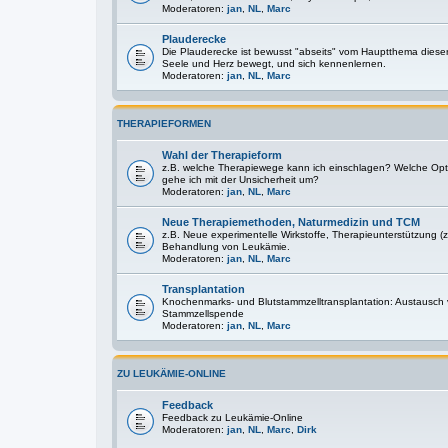
Moderatoren:
jan
,
NL
,
Marc
Plauderecke
Die Plauderecke ist bewusst "abseits" vom Hauptthema diese
Seele und Herz bewegt, und sich kennenlernen.
Moderatoren:
jan
,
NL
,
Marc
THERAPIEFORMEN
Wahl der Therapieform
z.B. welche Therapiewege kann ich einschlagen? Welche Optio
gehe ich mit der Unsicherheit um?
Moderatoren:
jan
,
NL
,
Marc
Neue Therapiemethoden, Naturmedizin und TCM
z.B. Neue experimentelle Wirkstoffe, Therapieunterstützung (z
Behandlung von Leukämie.
Moderatoren:
jan
,
NL
,
Marc
Transplantation
Knochenmarks- und Blutstammzelltransplantation: Austausch
Stammzellspende
Moderatoren:
jan
,
NL
,
Marc
ZU LEUKÄMIE-ONLINE
Feedback
Feedback zu Leukämie-Online
Moderatoren:
jan
,
NL
,
Marc
,
Dirk