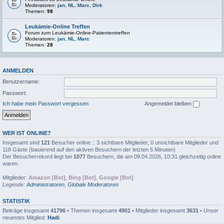
Moderatoren:
jan
,
NL
,
Marc
,
Dirk
Themen:
98
Leukämie-Online Treffen
Forum zum Leukämie-Online-Patiententreffen
Moderatoren:
jan
,
NL
,
Marc
Themen:
28
ANMELDEN
Benutzername:
Passwort:
Ich habe mein Passwort vergessen
Angemeldet bleiben
WER IST ONLINE?
Insgesamt sind
121
Besucher online :: 3 sichtbare Mitglieder, 0 unsichtbare Mitglieder und
118 Gäste (basierend auf den aktiven Besuchern der letzten 5 Minuten)
Der Besucherrekord liegt bei
1077
Besuchern, die am 09.04.2026, 10:31 gleichzeitig online
waren.
Mitglieder:
Amazon [Bot]
,
Bing [Bot]
,
Google [Bot]
Legende:
Administratoren
,
Globale Moderatoren
STATISTIK
Beiträge insgesamt
41796
• Themen insgesamt
4901
• Mitglieder insgesamt
3631
• Unser
neuestes Mitglied:
Hadi