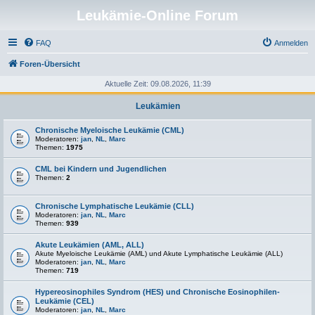
Leukämie-Online Forum
FAQ
Anmelden
Foren-Übersicht
Aktuelle Zeit: 09.08.2026, 11:39
Leukämien
Chronische Myeloische Leukämie (CML)
Moderatoren:
jan
,
NL
,
Marc
Themen:
1975
CML bei Kindern und Jugendlichen
Themen:
2
Chronische Lymphatische Leukämie (CLL)
Moderatoren:
jan
,
NL
,
Marc
Themen:
939
Akute Leukämien (AML, ALL)
Akute Myeloische Leukämie (AML) und Akute Lymphatische Leukämie (ALL)
Moderatoren:
jan
,
NL
,
Marc
Themen:
719
Hypereosinophiles Syndrom (HES) und Chronische Eosinophilen-
Leukämie (CEL)
Moderatoren:
jan
,
NL
,
Marc