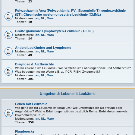
Themen:
23
Polyzythaemia Vera (Polyzythämie, PV), Essentielle Thrombozythämie
(ET), Chronische myelomonozytäre Leukämie (CMML)
Moderatoren:
jan
,
NL
,
Marc
Themen:
19
Große granuläre Lymphozyten-Leukämie (T-LGL)
Moderatoren:
jan
,
NL
,
Marc
Themen:
14
Andere Leukämien und Lymphome
Moderatoren:
jan
,
NL
,
Marc
Themen:
49
Diagnose & Arztberichte
Woran erkenne ich Leukämie? Wie verstehe ich Laborergebnisse und Arztberichte?
Was bedeuten meine Werte z.B. zu PCR, FISH, Zytogenetik?
Moderatoren:
jan
,
NL
,
Marc
Themen:
301
Umgehen & Leben mit Leukämie
Leben mit Leukämie
Wie gehe ich mit Leukämie im Alltag um? Wie unterstütze ich als Freund oder
Angehöriger? Welche Erfahrungen gibt es bezüglich Rente, Behindertenausweis,
Psychotherapie, Kur?
Moderatoren:
jan
,
NL
,
Marc
Themen:
356
Plauderecke