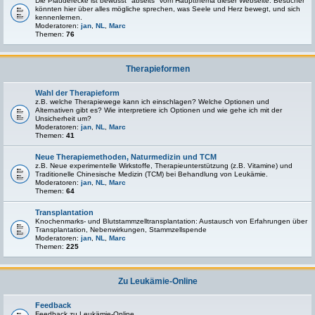
Die Plauderecke ist bewusst "abseits" vom Hauptthema dieser Webseite. Besucher
könnten hier über alles mögliche sprechen, was Seele und Herz bewegt, und sich
kennenlernen.
Moderatoren:
jan
,
NL
,
Marc
Themen:
76
Therapieformen
Wahl der Therapieform
z.B. welche Therapiewege kann ich einschlagen? Welche Optionen und
Alternativen gibt es? Wie interpretiere ich Optionen und wie gehe ich mit der
Unsicherheit um?
Moderatoren:
jan
,
NL
,
Marc
Themen:
41
Neue Therapiemethoden, Naturmedizin und TCM
z.B. Neue experimentelle Wirkstoffe, Therapieunterstützung (z.B. Vitamine) und
Traditionelle Chinesische Medizin (TCM) bei Behandlung von Leukämie.
Moderatoren:
jan
,
NL
,
Marc
Themen:
64
Transplantation
Knochenmarks- und Blutstammzelltransplantation: Austausch von Erfahrungen über
Transplantation, Nebenwirkungen, Stammzellspende
Moderatoren:
jan
,
NL
,
Marc
Themen:
225
Zu Leukämie-Online
Feedback
Feedback zu Leukämie-Online