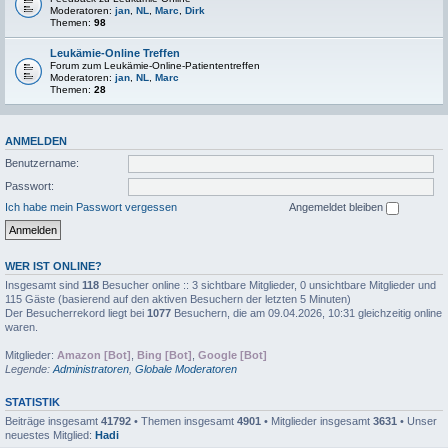
Moderatoren:
jan
,
NL
,
Marc
,
Dirk
Themen:
98
Leukämie-Online Treffen
Forum zum Leukämie-Online-Patiententreffen
Moderatoren:
jan
,
NL
,
Marc
Themen:
28
ANMELDEN
Benutzername:
Passwort:
Ich habe mein Passwort vergessen
Angemeldet bleiben
WER IST ONLINE?
Insgesamt sind
118
Besucher online :: 3 sichtbare Mitglieder, 0 unsichtbare Mitglieder und
115 Gäste (basierend auf den aktiven Besuchern der letzten 5 Minuten)
Der Besucherrekord liegt bei
1077
Besuchern, die am 09.04.2026, 10:31 gleichzeitig online
waren.
Mitglieder:
Amazon [Bot]
,
Bing [Bot]
,
Google [Bot]
Legende:
Administratoren
,
Globale Moderatoren
STATISTIK
Beiträge insgesamt
41792
• Themen insgesamt
4901
• Mitglieder insgesamt
3631
• Unser
neuestes Mitglied:
Hadi