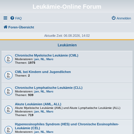
Leukämie-Online Forum
FAQ
Anmelden
Foren-Übersicht
Aktuelle Zeit: 06.08.2026, 14:02
Leukämien
Chronische Myeloische Leukämie (CML)
Moderatoren:
jan
,
NL
,
Marc
Themen:
1975
CML bei Kindern und Jugendlichen
Themen:
2
Chronische Lymphatische Leukämie (CLL)
Moderatoren:
jan
,
NL
,
Marc
Themen:
939
Akute Leukämien (AML, ALL)
Akute Myeloische Leukämie (AML) und Akute Lymphatische Leukämie (ALL)
Moderatoren:
jan
,
NL
,
Marc
Themen:
719
Hypereosinophiles Syndrom (HES) und Chronische Eosinophilen-
Leukämie (CEL)
Moderatoren:
jan
,
NL
,
Marc