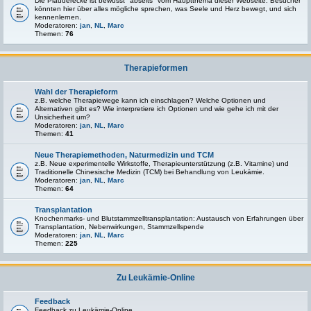
Die Plauderecke ist bewusst "abseits" vom Hauptthema dieser Webseite. Besucher
könnten hier über alles mögliche sprechen, was Seele und Herz bewegt, und sich
kennenlernen.
Moderatoren:
jan
,
NL
,
Marc
Themen:
76
Therapieformen
Wahl der Therapieform
z.B. welche Therapiewege kann ich einschlagen? Welche Optionen und
Alternativen gibt es? Wie interpretiere ich Optionen und wie gehe ich mit der
Unsicherheit um?
Moderatoren:
jan
,
NL
,
Marc
Themen:
41
Neue Therapiemethoden, Naturmedizin und TCM
z.B. Neue experimentelle Wirkstoffe, Therapieunterstützung (z.B. Vitamine) und
Traditionelle Chinesische Medizin (TCM) bei Behandlung von Leukämie.
Moderatoren:
jan
,
NL
,
Marc
Themen:
64
Transplantation
Knochenmarks- und Blutstammzelltransplantation: Austausch von Erfahrungen über
Transplantation, Nebenwirkungen, Stammzellspende
Moderatoren:
jan
,
NL
,
Marc
Themen:
225
Zu Leukämie-Online
Feedback
Feedback zu Leukämie-Online