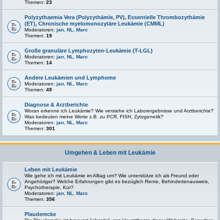
Themen:
23
Polyzythaemia Vera (Polyzythämie, PV), Essentielle Thrombozythämie
(ET), Chronische myelomonozytäre Leukämie (CMML)
Moderatoren:
jan
,
NL
,
Marc
Themen:
19
Große granuläre Lymphozyten-Leukämie (T-LGL)
Moderatoren:
jan
,
NL
,
Marc
Themen:
14
Andere Leukämien und Lymphome
Moderatoren:
jan
,
NL
,
Marc
Themen:
49
Diagnose & Arztberichte
Woran erkenne ich Leukämie? Wie verstehe ich Laborergebnisse und Arztberichte?
Was bedeuten meine Werte z.B. zu PCR, FISH, Zytogenetik?
Moderatoren:
jan
,
NL
,
Marc
Themen:
301
Umgehen & Leben mit Leukämie
Leben mit Leukämie
Wie gehe ich mit Leukämie im Alltag um? Wie unterstütze ich als Freund oder
Angehöriger? Welche Erfahrungen gibt es bezüglich Rente, Behindertenausweis,
Psychotherapie, Kur?
Moderatoren:
jan
,
NL
,
Marc
Themen:
356
Plauderecke