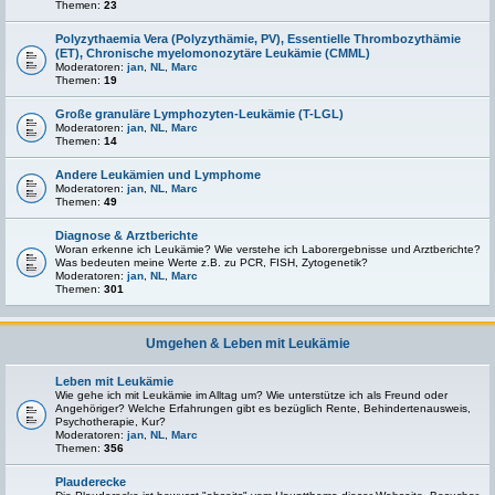
Themen:
23
Polyzythaemia Vera (Polyzythämie, PV), Essentielle Thrombozythämie
(ET), Chronische myelomonozytäre Leukämie (CMML)
Moderatoren:
jan
,
NL
,
Marc
Themen:
19
Große granuläre Lymphozyten-Leukämie (T-LGL)
Moderatoren:
jan
,
NL
,
Marc
Themen:
14
Andere Leukämien und Lymphome
Moderatoren:
jan
,
NL
,
Marc
Themen:
49
Diagnose & Arztberichte
Woran erkenne ich Leukämie? Wie verstehe ich Laborergebnisse und Arztberichte?
Was bedeuten meine Werte z.B. zu PCR, FISH, Zytogenetik?
Moderatoren:
jan
,
NL
,
Marc
Themen:
301
Umgehen & Leben mit Leukämie
Leben mit Leukämie
Wie gehe ich mit Leukämie im Alltag um? Wie unterstütze ich als Freund oder
Angehöriger? Welche Erfahrungen gibt es bezüglich Rente, Behindertenausweis,
Psychotherapie, Kur?
Moderatoren:
jan
,
NL
,
Marc
Themen:
356
Plauderecke