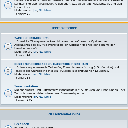
Die Plauderecke ist bewusst "abseits" vom Hauptthema dieser Webseite. Besucher
könnten hier über alles mögliche sprechen, was Seele und Herz bewegt, und sich
kennenlernen.
Moderatoren:
jan
,
NL
,
Marc
Themen:
76
Therapieformen
Wahl der Therapieform
z.B. welche Therapiewege kann ich einschlagen? Welche Optionen und
Alternativen gibt es? Wie interpretiere ich Optionen und wie gehe ich mit der
Unsicherheit um?
Moderatoren:
jan
,
NL
,
Marc
Themen:
41
Neue Therapiemethoden, Naturmedizin und TCM
z.B. Neue experimentelle Wirkstoffe, Therapieunterstützung (z.B. Vitamine) und
Traditionelle Chinesische Medizin (TCM) bei Behandlung von Leukämie.
Moderatoren:
jan
,
NL
,
Marc
Themen:
64
Transplantation
Knochenmarks- und Blutstammzelltransplantation: Austausch von Erfahrungen über
Transplantation, Nebenwirkungen, Stammzellspende
Moderatoren:
jan
,
NL
,
Marc
Themen:
225
Zu Leukämie-Online
Feedback
Feedback zu Leukämie-Online