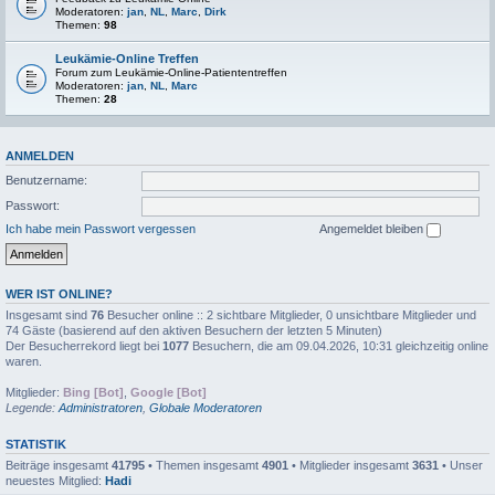
Moderatoren:
jan
,
NL
,
Marc
,
Dirk
Themen:
98
Leukämie-Online Treffen
Forum zum Leukämie-Online-Patiententreffen
Moderatoren:
jan
,
NL
,
Marc
Themen:
28
ANMELDEN
Benutzername:
Passwort:
Ich habe mein Passwort vergessen
Angemeldet bleiben
WER IST ONLINE?
Insgesamt sind
76
Besucher online :: 2 sichtbare Mitglieder, 0 unsichtbare Mitglieder und
74 Gäste (basierend auf den aktiven Besuchern der letzten 5 Minuten)
Der Besucherrekord liegt bei
1077
Besuchern, die am 09.04.2026, 10:31 gleichzeitig online
waren.
Mitglieder:
Bing [Bot]
,
Google [Bot]
Legende:
Administratoren
,
Globale Moderatoren
STATISTIK
Beiträge insgesamt
41795
• Themen insgesamt
4901
• Mitglieder insgesamt
3631
• Unser
neuestes Mitglied:
Hadi