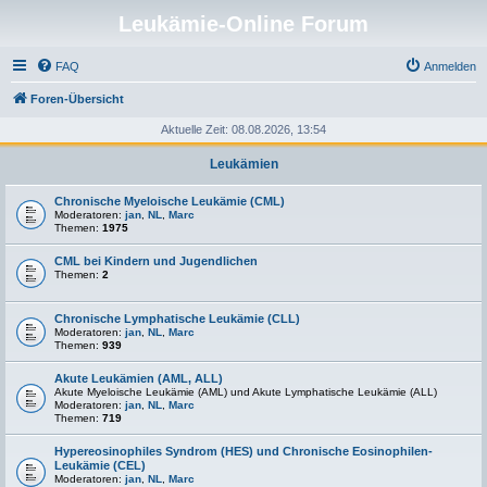
Leukämie-Online Forum
FAQ
Anmelden
Foren-Übersicht
Aktuelle Zeit: 08.08.2026, 13:54
Leukämien
Chronische Myeloische Leukämie (CML)
Moderatoren:
jan
,
NL
,
Marc
Themen:
1975
CML bei Kindern und Jugendlichen
Themen:
2
Chronische Lymphatische Leukämie (CLL)
Moderatoren:
jan
,
NL
,
Marc
Themen:
939
Akute Leukämien (AML, ALL)
Akute Myeloische Leukämie (AML) und Akute Lymphatische Leukämie (ALL)
Moderatoren:
jan
,
NL
,
Marc
Themen:
719
Hypereosinophiles Syndrom (HES) und Chronische Eosinophilen-
Leukämie (CEL)
Moderatoren:
jan
,
NL
,
Marc