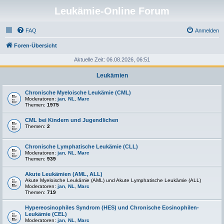
Leukämie-Online Forum
FAQ
Anmelden
Foren-Übersicht
Aktuelle Zeit: 06.08.2026, 06:51
Leukämien
Chronische Myeloische Leukämie (CML)
Moderatoren:
jan
,
NL
,
Marc
Themen:
1975
CML bei Kindern und Jugendlichen
Themen:
2
Chronische Lymphatische Leukämie (CLL)
Moderatoren:
jan
,
NL
,
Marc
Themen:
939
Akute Leukämien (AML, ALL)
Akute Myeloische Leukämie (AML) und Akute Lymphatische Leukämie (ALL)
Moderatoren:
jan
,
NL
,
Marc
Themen:
719
Hypereosinophiles Syndrom (HES) und Chronische Eosinophilen-
Leukämie (CEL)
Moderatoren:
jan
,
NL
,
Marc