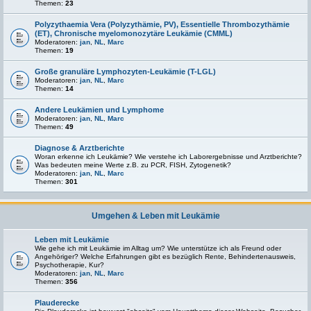
Themen:
23
Polyzythaemia Vera (Polyzythämie, PV), Essentielle Thrombozythämie
(ET), Chronische myelomonozytäre Leukämie (CMML)
Moderatoren:
jan
,
NL
,
Marc
Themen:
19
Große granuläre Lymphozyten-Leukämie (T-LGL)
Moderatoren:
jan
,
NL
,
Marc
Themen:
14
Andere Leukämien und Lymphome
Moderatoren:
jan
,
NL
,
Marc
Themen:
49
Diagnose & Arztberichte
Woran erkenne ich Leukämie? Wie verstehe ich Laborergebnisse und Arztberichte?
Was bedeuten meine Werte z.B. zu PCR, FISH, Zytogenetik?
Moderatoren:
jan
,
NL
,
Marc
Themen:
301
Umgehen & Leben mit Leukämie
Leben mit Leukämie
Wie gehe ich mit Leukämie im Alltag um? Wie unterstütze ich als Freund oder
Angehöriger? Welche Erfahrungen gibt es bezüglich Rente, Behindertenausweis,
Psychotherapie, Kur?
Moderatoren:
jan
,
NL
,
Marc
Themen:
356
Plauderecke