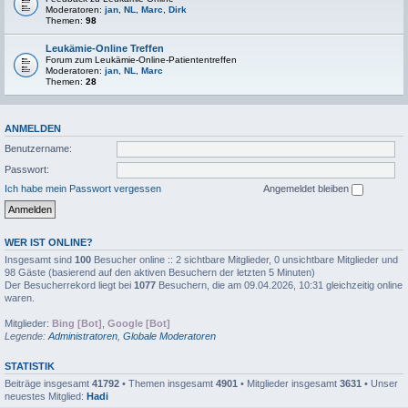
Moderatoren:
jan
,
NL
,
Marc
,
Dirk
Themen:
98
Leukämie-Online Treffen
Forum zum Leukämie-Online-Patiententreffen
Moderatoren:
jan
,
NL
,
Marc
Themen:
28
ANMELDEN
Benutzername:
Passwort:
Ich habe mein Passwort vergessen
Angemeldet bleiben
WER IST ONLINE?
Insgesamt sind
100
Besucher online :: 2 sichtbare Mitglieder, 0 unsichtbare Mitglieder und
98 Gäste (basierend auf den aktiven Besuchern der letzten 5 Minuten)
Der Besucherrekord liegt bei
1077
Besuchern, die am 09.04.2026, 10:31 gleichzeitig online
waren.
Mitglieder:
Bing [Bot]
,
Google [Bot]
Legende:
Administratoren
,
Globale Moderatoren
STATISTIK
Beiträge insgesamt
41792
• Themen insgesamt
4901
• Mitglieder insgesamt
3631
• Unser
neuestes Mitglied:
Hadi