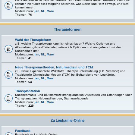
Die Plauderecke ist bewusst "abseits" vom Hauptthema dieser Webseite. Besucher
könnten hier über alles mögliche sprechen, was Seele und Herz bewegt, und sich
kennenlernen.
Moderatoren:
jan
,
NL
,
Marc
Themen:
76
Therapieformen
Wahl der Therapieform
z.B. welche Therapiewege kann ich einschlagen? Welche Optionen und
Alternativen gibt es? Wie interpretiere ich Optionen und wie gehe ich mit der
Unsicherheit um?
Moderatoren:
jan
,
NL
,
Marc
Themen:
41
Neue Therapiemethoden, Naturmedizin und TCM
z.B. Neue experimentelle Wirkstoffe, Therapieunterstützung (z.B. Vitamine) und
Traditionelle Chinesische Medizin (TCM) bei Behandlung von Leukämie.
Moderatoren:
jan
,
NL
,
Marc
Themen:
64
Transplantation
Knochenmarks- und Blutstammzelltransplantation: Austausch von Erfahrungen über
Transplantation, Nebenwirkungen, Stammzellspende
Moderatoren:
jan
,
NL
,
Marc
Themen:
225
Zu Leukämie-Online
Feedback
Feedback zu Leukämie-Online