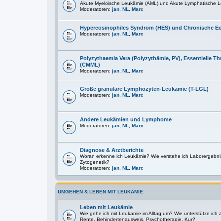
Akute Myeloische Leukämie (AML) und Akute Lymphatische L
Moderatoren:
jan
,
NL
,
Marc
Hypereosinophiles Syndrom (HES) und Chronische E
Moderatoren:
jan
,
NL
,
Marc
Polyzythaemia Vera (Polyzythämie, PV), Essentielle
(CMML)
Moderatoren:
jan
,
NL
,
Marc
Große granuläre Lymphozyten-Leukämie (T-LGL)
Moderatoren:
jan
,
NL
,
Marc
Andere Leukämien und Lymphome
Moderatoren:
jan
,
NL
,
Marc
Diagnose & Arztberichte
Woran erkenne ich Leukämie? Wie verstehe ich Laborergebni
Zytogenetik?
Moderatoren:
jan
,
NL
,
Marc
UMGEHEN & LEBEN MIT LEUKÄMIE
Leben mit Leukämie
Wie gehe ich mit Leukämie im Alltag um? Wie unterstütze ich
Rente, Behindertenausweis, Psychotherapie, Kur?