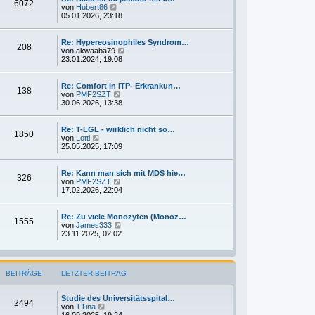
6072
i
t
N
von
Hubert86
t
e
e
05.01.2026, 23:18
r
r
u
a
B
e
g
e
s
Re: Hypereosinophiles Syndrom…
208
i
t
N
von
akwaaba79
t
e
e
23.01.2024, 19:08
r
r
u
a
B
e
g
e
s
Re: Comfort in ITP- Erkrankun…
138
i
t
N
von
PMF2SZT
t
e
e
30.06.2026, 13:38
r
r
u
a
B
e
g
e
s
Re: T-LGL - wirklich nicht so…
1850
i
t
N
von
Lotti
t
e
e
25.05.2025, 17:09
r
r
u
a
B
e
g
e
s
Re: Kann man sich mit MDS hie…
326
i
t
N
von
PMF2SZT
t
e
e
17.02.2026, 22:04
r
r
u
a
B
e
g
e
s
Re: Zu viele Monozyten (Monoz…
1555
i
t
N
von
James333
t
e
e
23.11.2025, 02:02
r
r
u
a
B
e
g
e
s
i
t
BEITRÄGE
LETZTER BEITRAG
t
e
r
r
a
B
Studie des Universitätsspital…
g
e
2494
N
von
TTina
i
e
16.09.2025, 19:24