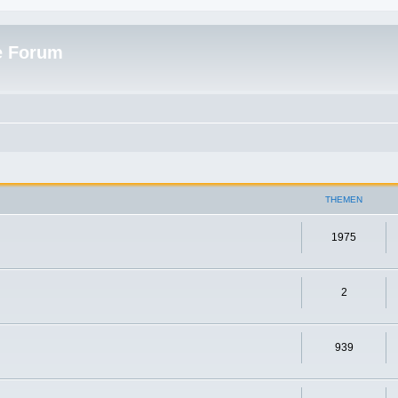
e Forum
THEMEN
1975
2
939