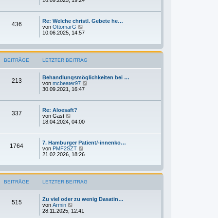
t
u
r
e
a
s
g
Re: Welche christl. Gebete he…
t
436
N
von
OttomarG
e
e
10.06.2025, 14:57
r
u
B
e
e
s
i
t
t
BEITRÄGE
LETZTER BEITRAG
e
r
r
a
B
g
Behandlungsmöglichkeiten bei …
e
213
N
von
mcbeater97
i
e
30.09.2021, 16:47
t
u
r
e
a
s
g
Re: Aloesaft?
t
337
N
von
Gast
e
e
18.04.2024, 04:00
r
u
B
e
e
s
i
7. Hamburger Patient/-innenko…
t
1764
t
N
von
PMF2SZT
e
r
e
21.02.2026, 18:26
r
a
u
B
g
e
e
s
i
t
t
BEITRÄGE
LETZTER BEITRAG
e
r
r
a
B
g
Zu viel oder zu wenig Dasatin…
e
515
N
von
Armin
i
e
28.11.2025, 12:41
t
u
r