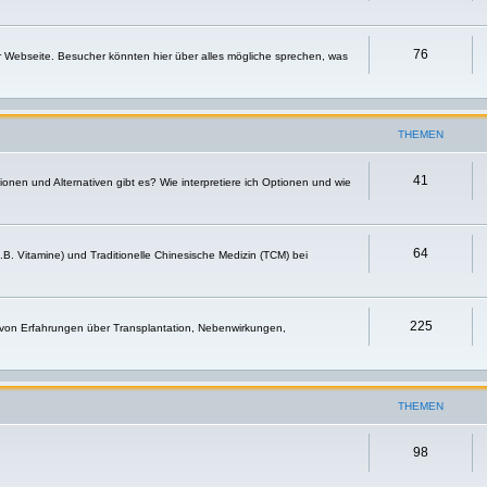
76
r Webseite. Besucher könnten hier über alles mögliche sprechen, was
THEMEN
41
nen und Alternativen gibt es? Wie interpretiere ich Optionen und wie
64
.B. Vitamine) und Traditionelle Chinesische Medizin (TCM) bei
225
 von Erfahrungen über Transplantation, Nebenwirkungen,
THEMEN
98