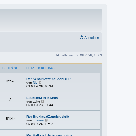
Anmelden
Aktuelle Zeit: 06.08.2026, 18:03
BEITRÄGE
LETZTER BEITRAG
Re: Sensitivität bei der BCR …
16541
N
von
NL
e
03.08.2026, 10:34
u
e
s
Leukemia in infants
3
t
N
von
Luke
e
e
06.09.2023, 07:44
r
u
B
e
e
s
Re: Brukinsa/Zanubrutinib
9189
i
t
N
von
Joanna
t
e
e
05.08.2026, 11:42
r
r
u
a
B
e
g
e
s
Re: Hallo ist da jemand mit a…