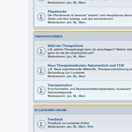
Moderatoren:
jan
,
NL
,
Marc
Plauderecke
Die Plauderecke ist bewusst "abseits" vom Hauptthema diese
Seele und Herz bewegt, und sich kennenlernen.
Moderatoren:
jan
,
NL
,
Marc
THERAPIEFORMEN
Wahl der Therapieform
z.B. welche Therapiewege kann ich einschlagen? Welche Optio
gehe ich mit der Unsicherheit um?
Moderatoren:
jan
,
NL
,
Marc
Neue Therapiemethoden, Naturmedizin und TCM
z.B. Neue experimentelle Wirkstoffe, Therapieunterstützung (z
Behandlung von Leukämie.
Moderatoren:
jan
,
NL
,
Marc
Transplantation
Knochenmarks- und Blutstammzelltransplantation: Austausch
Stammzellspende
Moderatoren:
jan
,
NL
,
Marc
ZU LEUKÄMIE-ONLINE
Feedback
Feedback zu Leukämie-Online
Moderatoren:
jan
,
NL
,
Marc
,
Dirk