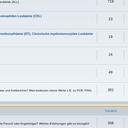
719
eukämie (ALL)
osinophilen-Leukämie (CEL)
23
 Thrombozythämie (ET), Chronische myelomonozytäre Leukämie
19
14
49
301
sse und Arztberichte? Was bedeuten meine Werte z.B. zu PCR, FISH,
THEMEN
356
 als Freund oder Angehöriger? Welche Erfahrungen gibt es bezüglich