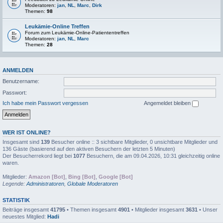
Moderatoren:
jan
,
NL
,
Marc
,
Dirk
Themen:
98
Leukämie-Online Treffen
Forum zum Leukämie-Online-Patiententreffen
Moderatoren:
jan
,
NL
,
Marc
Themen:
28
ANMELDEN
Benutzername:
Passwort:
Ich habe mein Passwort vergessen
Angemeldet bleiben
WER IST ONLINE?
Insgesamt sind
139
Besucher online :: 3 sichtbare Mitglieder, 0 unsichtbare Mitglieder und
136 Gäste (basierend auf den aktiven Besuchern der letzten 5 Minuten)
Der Besucherrekord liegt bei
1077
Besuchern, die am 09.04.2026, 10:31 gleichzeitig online
waren.
Mitglieder:
Amazon [Bot]
,
Bing [Bot]
,
Google [Bot]
Legende:
Administratoren
,
Globale Moderatoren
STATISTIK
Beiträge insgesamt
41795
• Themen insgesamt
4901
• Mitglieder insgesamt
3631
• Unser
neuestes Mitglied:
Hadi