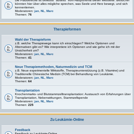
Die Plauderecke ist bewusst "abseits" vom Hauptthema dieser Webseite. Besucher
könnten hier über alles mögliche sprechen, was Seele und Herz bewegt, und sich
kennenlernen.
Moderatoren:
jan
,
NL
,
Marc
Themen:
76
Therapieformen
Wahl der Therapieform
z.B. welche Therapiewege kann ich einschlagen? Welche Optionen und
Alternativen gibt es? Wie interpretiere ich Optionen und wie gehe ich mit der
Unsicherheit um?
Moderatoren:
jan
,
NL
,
Marc
Themen:
41
Neue Therapiemethoden, Naturmedizin und TCM
z.B. Neue experimentelle Wirkstoffe, Therapieunterstützung (z.B. Vitamine) und
Traditionelle Chinesische Medizin (TCM) bei Behandlung von Leukämie.
Moderatoren:
jan
,
NL
,
Marc
Themen:
64
Transplantation
Knochenmarks- und Blutstammzelltransplantation: Austausch von Erfahrungen über
Transplantation, Nebenwirkungen, Stammzellspende
Moderatoren:
jan
,
NL
,
Marc
Themen:
225
Zu Leukämie-Online
Feedback
Feedback zu Leukämie-Online