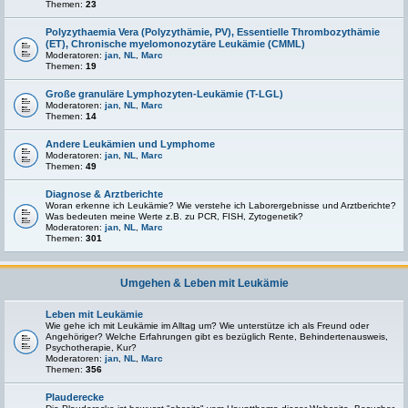
Themen:
23
Polyzythaemia Vera (Polyzythämie, PV), Essentielle Thrombozythämie
(ET), Chronische myelomonozytäre Leukämie (CMML)
Moderatoren:
jan
,
NL
,
Marc
Themen:
19
Große granuläre Lymphozyten-Leukämie (T-LGL)
Moderatoren:
jan
,
NL
,
Marc
Themen:
14
Andere Leukämien und Lymphome
Moderatoren:
jan
,
NL
,
Marc
Themen:
49
Diagnose & Arztberichte
Woran erkenne ich Leukämie? Wie verstehe ich Laborergebnisse und Arztberichte?
Was bedeuten meine Werte z.B. zu PCR, FISH, Zytogenetik?
Moderatoren:
jan
,
NL
,
Marc
Themen:
301
Umgehen & Leben mit Leukämie
Leben mit Leukämie
Wie gehe ich mit Leukämie im Alltag um? Wie unterstütze ich als Freund oder
Angehöriger? Welche Erfahrungen gibt es bezüglich Rente, Behindertenausweis,
Psychotherapie, Kur?
Moderatoren:
jan
,
NL
,
Marc
Themen:
356
Plauderecke