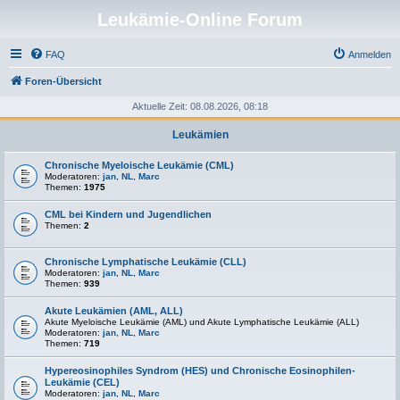
Leukämie-Online Forum
FAQ
Anmelden
Foren-Übersicht
Aktuelle Zeit: 08.08.2026, 08:18
Leukämien
Chronische Myeloische Leukämie (CML)
Moderatoren:
jan
,
NL
,
Marc
Themen:
1975
CML bei Kindern und Jugendlichen
Themen:
2
Chronische Lymphatische Leukämie (CLL)
Moderatoren:
jan
,
NL
,
Marc
Themen:
939
Akute Leukämien (AML, ALL)
Akute Myeloische Leukämie (AML) und Akute Lymphatische Leukämie (ALL)
Moderatoren:
jan
,
NL
,
Marc
Themen:
719
Hypereosinophiles Syndrom (HES) und Chronische Eosinophilen-
Leukämie (CEL)
Moderatoren:
jan
,
NL
,
Marc