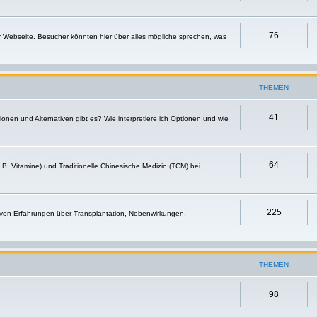
76
r Webseite. Besucher könnten hier über alles mögliche sprechen, was
THEMEN
41
nen und Alternativen gibt es? Wie interpretiere ich Optionen und wie
64
.B. Vitamine) und Traditionelle Chinesische Medizin (TCM) bei
225
 von Erfahrungen über Transplantation, Nebenwirkungen,
THEMEN
98