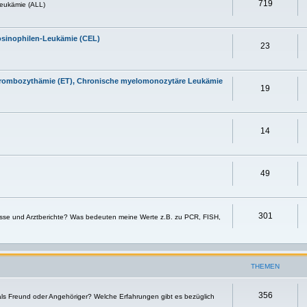
719
eukämie (ALL)
osinophilen-Leukämie (CEL)
23
 Thrombozythämie (ET), Chronische myelomonozytäre Leukämie
19
14
49
301
sse und Arztberichte? Was bedeuten meine Werte z.B. zu PCR, FISH,
THEMEN
356
 als Freund oder Angehöriger? Welche Erfahrungen gibt es bezüglich