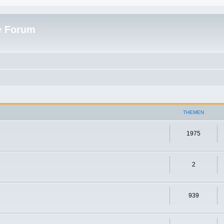
e Forum
THEMEN
1975
2
939