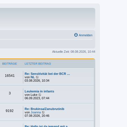
Anmelden
Aktuelle Zeit: 08.08.2026, 10:44
BEITRÄGE
LETZTER BEITRAG
Re: Sensitivität bei der BCR …
16541
N
von
NL
e
03.08.2026, 10:34
u
e
s
Leukemia in infants
3
t
N
von
Luke
e
e
06.09.2023, 07:44
r
u
B
e
e
s
Re: Brukinsa/Zanubrutinib
9192
i
t
N
von
Joanna
t
e
e
07.08.2026, 20:46
r
r
u
a
B
e
g
e
s
Re: Hallo ist da jemand mit a…