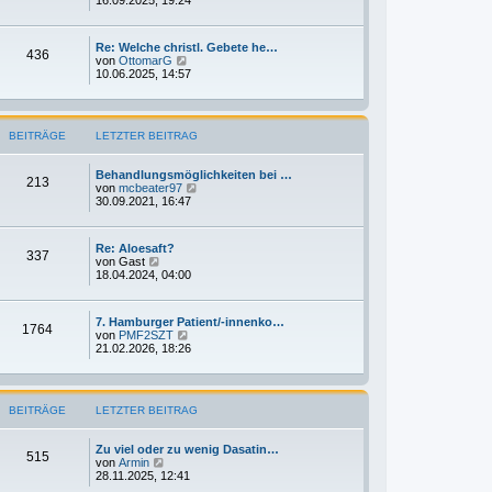
t
u
r
e
a
s
g
Re: Welche christl. Gebete he…
t
436
N
von
OttomarG
e
e
10.06.2025, 14:57
r
u
B
e
e
s
i
t
t
BEITRÄGE
LETZTER BEITRAG
e
r
r
a
B
g
Behandlungsmöglichkeiten bei …
e
213
N
von
mcbeater97
i
e
30.09.2021, 16:47
t
u
r
e
a
s
g
Re: Aloesaft?
t
337
N
von
Gast
e
e
18.04.2024, 04:00
r
u
B
e
e
s
i
7. Hamburger Patient/-innenko…
t
1764
t
N
von
PMF2SZT
e
r
e
21.02.2026, 18:26
r
a
u
B
g
e
e
s
i
t
t
BEITRÄGE
LETZTER BEITRAG
e
r
r
a
B
g
Zu viel oder zu wenig Dasatin…
e
515
N
von
Armin
i
e
28.11.2025, 12:41
t
u
r