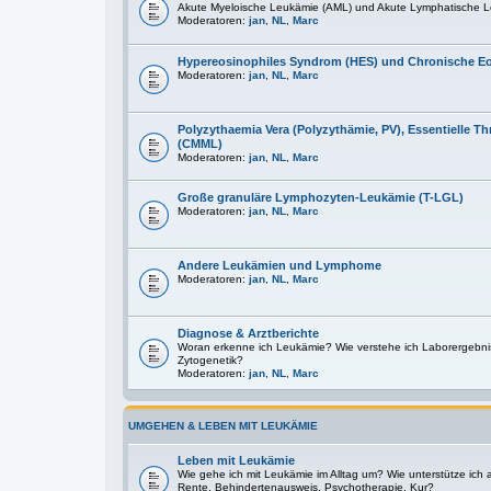
Akute Myeloische Leukämie (AML) und Akute Lymphatische L
Moderatoren:
jan
,
NL
,
Marc
Hypereosinophiles Syndrom (HES) und Chronische E
Moderatoren:
jan
,
NL
,
Marc
Polyzythaemia Vera (Polyzythämie, PV), Essentielle
(CMML)
Moderatoren:
jan
,
NL
,
Marc
Große granuläre Lymphozyten-Leukämie (T-LGL)
Moderatoren:
jan
,
NL
,
Marc
Andere Leukämien und Lymphome
Moderatoren:
jan
,
NL
,
Marc
Diagnose & Arztberichte
Woran erkenne ich Leukämie? Wie verstehe ich Laborergebni
Zytogenetik?
Moderatoren:
jan
,
NL
,
Marc
UMGEHEN & LEBEN MIT LEUKÄMIE
Leben mit Leukämie
Wie gehe ich mit Leukämie im Alltag um? Wie unterstütze ich
Rente, Behindertenausweis, Psychotherapie, Kur?