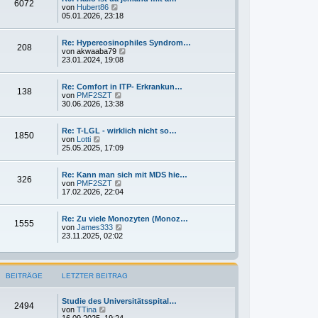
6072
i
t
N
von
Hubert86
t
e
e
05.01.2026, 23:18
r
r
u
a
B
e
g
e
s
Re: Hypereosinophiles Syndrom…
208
i
t
N
von
akwaaba79
t
e
e
23.01.2024, 19:08
r
r
u
a
B
e
g
e
s
Re: Comfort in ITP- Erkrankun…
138
i
t
N
von
PMF2SZT
t
e
e
30.06.2026, 13:38
r
r
u
a
B
e
g
e
s
Re: T-LGL - wirklich nicht so…
1850
i
t
N
von
Lotti
t
e
e
25.05.2025, 17:09
r
r
u
a
B
e
g
e
s
Re: Kann man sich mit MDS hie…
326
i
t
N
von
PMF2SZT
t
e
e
17.02.2026, 22:04
r
r
u
a
B
e
g
e
s
Re: Zu viele Monozyten (Monoz…
1555
i
t
N
von
James333
t
e
e
23.11.2025, 02:02
r
r
u
a
B
e
g
e
s
i
t
BEITRÄGE
LETZTER BEITRAG
t
e
r
r
a
B
Studie des Universitätsspital…
g
e
2494
N
von
TTina
i
e
16.09.2025, 19:24