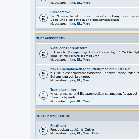
Moderatoren:
jan
,
NL
,
Marc
Plauderecke
Die Plauderecke ist bewusst "abseits" vom Hauptthema diese
Seele und Herz bewegt, und sich kennenlernen.
Moderatoren:
jan
,
NL
,
Marc
THERAPIEFORMEN
Wahl der Therapieform
z.B. welche Therapiewege kann ich einschlagen? Welche Optio
gehe ich mit der Unsicherheit um?
Moderatoren:
jan
,
NL
,
Marc
Neue Therapiemethoden, Naturmedizin und TCM
z.B. Neue experimentelle Wirkstoffe, Therapieunterstützung (z
Behandlung von Leukämie.
Moderatoren:
jan
,
NL
,
Marc
Transplantation
Knochenmarks- und Blutstammzelltransplantation: Austausch
Stammzellspende
Moderatoren:
jan
,
NL
,
Marc
ZU LEUKÄMIE-ONLINE
Feedback
Feedback zu Leukämie-Online
Moderatoren:
jan
,
NL
,
Marc
,
Dirk