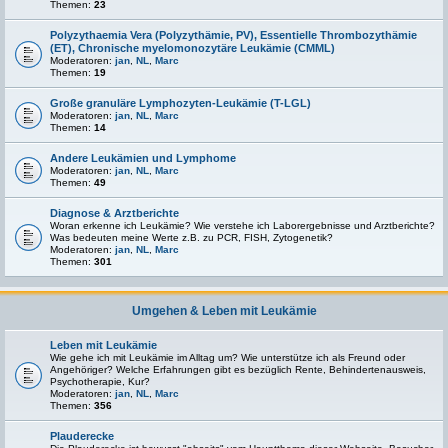
Themen:
23
Polyzythaemia Vera (Polyzythämie, PV), Essentielle Thrombozythämie
(ET), Chronische myelomonozytäre Leukämie (CMML)
Moderatoren:
jan
,
NL
,
Marc
Themen:
19
Große granuläre Lymphozyten-Leukämie (T-LGL)
Moderatoren:
jan
,
NL
,
Marc
Themen:
14
Andere Leukämien und Lymphome
Moderatoren:
jan
,
NL
,
Marc
Themen:
49
Diagnose & Arztberichte
Woran erkenne ich Leukämie? Wie verstehe ich Laborergebnisse und Arztberichte?
Was bedeuten meine Werte z.B. zu PCR, FISH, Zytogenetik?
Moderatoren:
jan
,
NL
,
Marc
Themen:
301
Umgehen & Leben mit Leukämie
Leben mit Leukämie
Wie gehe ich mit Leukämie im Alltag um? Wie unterstütze ich als Freund oder
Angehöriger? Welche Erfahrungen gibt es bezüglich Rente, Behindertenausweis,
Psychotherapie, Kur?
Moderatoren:
jan
,
NL
,
Marc
Themen:
356
Plauderecke