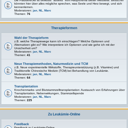
Die Plauderecke ist bewusst "abseits" vom Hauptthema dieser Webseite. Besucher
könnten hier über alles mögliche sprechen, was Seele und Herz bewegt, und sich
kennenlernen.
Moderatoren:
jan
,
NL
,
Marc
Themen:
76
Therapieformen
Wahl der Therapieform
z.B. welche Therapiewege kann ich einschlagen? Welche Optionen und
Alternativen gibt es? Wie interpretiere ich Optionen und wie gehe ich mit der
Unsicherheit um?
Moderatoren:
jan
,
NL
,
Marc
Themen:
41
Neue Therapiemethoden, Naturmedizin und TCM
z.B. Neue experimentelle Wirkstoffe, Therapieunterstützung (z.B. Vitamine) und
Traditionelle Chinesische Medizin (TCM) bei Behandlung von Leukämie.
Moderatoren:
jan
,
NL
,
Marc
Themen:
64
Transplantation
Knochenmarks- und Blutstammzelltransplantation: Austausch von Erfahrungen über
Transplantation, Nebenwirkungen, Stammzellspende
Moderatoren:
jan
,
NL
,
Marc
Themen:
225
Zu Leukämie-Online
Feedback
Feedback zu Leukämie-Online