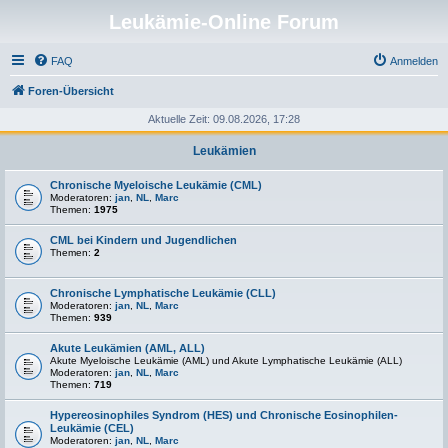
Leukämie-Online Forum
FAQ
Anmelden
Foren-Übersicht
Aktuelle Zeit: 09.08.2026, 17:28
Leukämien
Chronische Myeloische Leukämie (CML)
Moderatoren:
jan
,
NL
,
Marc
Themen:
1975
CML bei Kindern und Jugendlichen
Themen:
2
Chronische Lymphatische Leukämie (CLL)
Moderatoren:
jan
,
NL
,
Marc
Themen:
939
Akute Leukämien (AML, ALL)
Akute Myeloische Leukämie (AML) und Akute Lymphatische Leukämie (ALL)
Moderatoren:
jan
,
NL
,
Marc
Themen:
719
Hypereosinophiles Syndrom (HES) und Chronische Eosinophilen-
Leukämie (CEL)
Moderatoren:
jan
,
NL
,
Marc