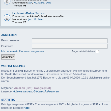
Moderatoren:
jan
,
NL
,
Marc
,
Dirk
Themen:
98
Leukämie-Online Treffen
Forum zum Leukämie-Online-Patiententreffen
Moderatoren:
jan
,
NL
,
Marc
Themen:
28
ANMELDEN
Benutzername:
Passwort:
Ich habe mein Passwort vergessen
Angemeldet bleiben
WER IST ONLINE?
Insgesamt sind
65
Besucher online :: 2 sichtbare Mitglieder, 0 unsichtbare Mitglieder und
63 Gäste (basierend auf den aktiven Besuchern der letzten 5 Minuten)
Der Besucherrekord liegt bei
1077
Besuchern, die am 09.04.2026, 10:31 gleichzeitig online
waren.
Mitglieder:
Amazon [Bot]
,
Google [Bot]
Legende:
Administratoren
,
Globale Moderatoren
STATISTIK
Beiträge insgesamt
41797
• Themen insgesamt
4901
• Mitglieder insgesamt
3631
• Unser
neuestes Mitglied:
Hadi